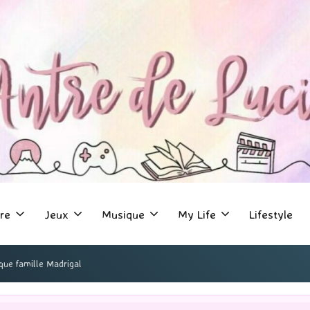
re
Jeux
Musique
My Life
Lifestyle
que famille Madrigal