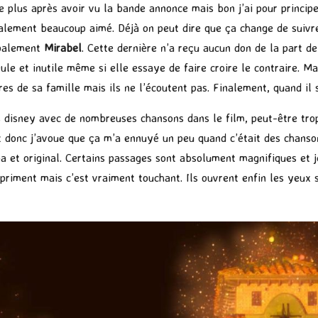
t le plus après avoir vu la bande annonce mais bon j’ai pour princi
inalement beaucoup aimé. Déjà on peut dire que ça change de suivr
ipalement
Mirabel
. Cette dernière n’a reçu aucun don de la part 
 seule et inutile même si elle essaye de faire croire le contraire
s de sa famille mais ils ne l’écoutent pas. Finalement, quand il s
s disney avec de nombreuses chansons dans le film, peut-être trop
 donc j’avoue que ça m’a ennuyé un peu quand c’était des chansons
 et original. Certains passages sont absolument magnifiques et je 
 priment mais c’est vraiment touchant. Ils ouvrent enfin les yeux 