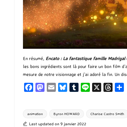
En résumé,
Encato : La fa
ntastique famille Madrigal
e
les bons ingrédients sont là pour faire un bon film d’
mesure de notre visionnage et j’ai adoré la fin. Un di
Fa
M
E
Bl
T
Li
X
T
ce
as
m
u
u
n
hr
b
to
ai
es
m
e
ea
o
d
l
ky
bl
ds
animation
Byron HOWARD
Charise Castro Smith
Tags:
o
o
r
Last updated on 9 janvier 2022