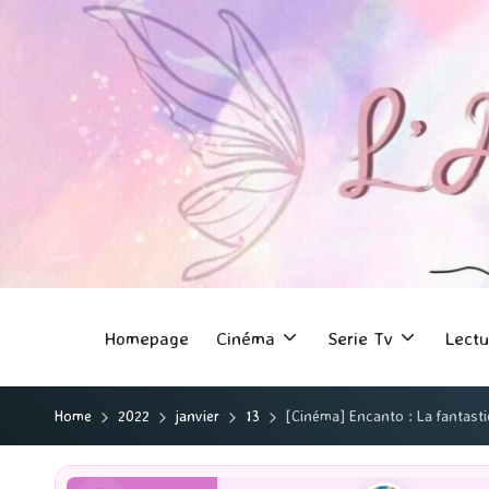
Homepage
Cinéma
Serie Tv
Lectu
Home
2022
janvier
13
[Cinéma] Encanto : La fantasti