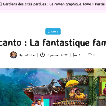
 graphique Tome 1 Partie 2
[Série TV] The Madison : J
Posted
Cinéma
in
anto : La fantastique fam
0
By
LuCioLe
13 janvier 2022
1
Posted
by