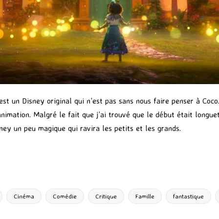
st un Disney original qui n’est pas sans nous faire penser à Coco.
animation. Malgré le fait que j’ai trouvé que le début était longuet
sney un peu magique qui ravira les petits et les grands.
P
ar
ta
g
Cinéma
Comédie
Critique
Famille
fantastique
er