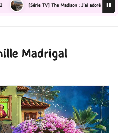
’ai adoré !
[Lecture] La femme de ménage : J’ai sauté
ille Madrigal