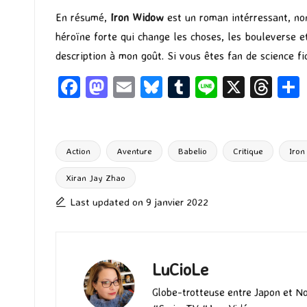
En résumé,
Iron Widow
est un roman intérressant, no
héroïne forte qui change les choses, les bouleverse 
description à mon goût. Si vous êtes fan de science fi
Fa
M
E
Bl
T
Li
X
T
ce
as
m
u
u
n
hr
b
to
ai
es
m
e
ea
o
d
l
ky
bl
ds
Action
Aventure
Babelio
Critique
Iro
o
o
r
Xiran Jay Zhao
Tags:
k
n
Last updated on 9 janvier 2022
LuCioLe
Globe-trotteuse entre Japon et N