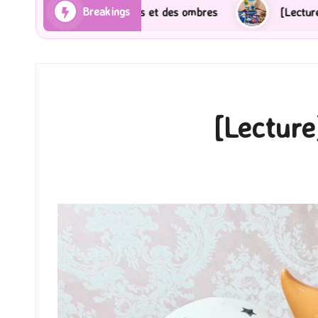
Breakings
ns et des ombres
[Lecture] Gardiens des cités perdu
[Lecture