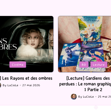
Posted
BD
Lecture
Serie Tv
USA
in
ture] Gardiens des cités
[Série TV] The Madison : J’
 : Le roman graphique Tome
By
LuCioLe
22 mai 2
Posted
1 Partie 2
by
By
LuCioLe
25 mai 2026
ted