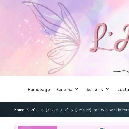
Homepage
Cinéma
Serie Tv
Lectu
Home
2022
janvier
10
[Lecture] Iron Widow : Un roma