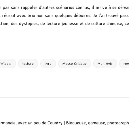
n pas sans rappeler d’autres scénarios connus, il arrive à se dém
et réussit avec brio non sans quelques déboires. Je l’ai trouvé p
ction, des dystopies, de lecture jeunesse et de culture chinoise, 
P
ar
ta
g
n Widow
lecture
livre
Masse Critique
Mon Avis
ro
er
ormandie, avec un peu de Country | Blogueuse, gameuse, photograph