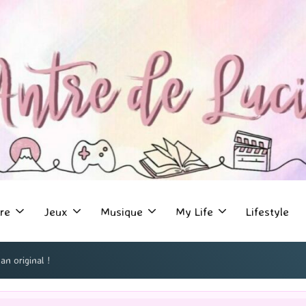
re
Jeux
Musique
My Life
Lifestyle
n original !