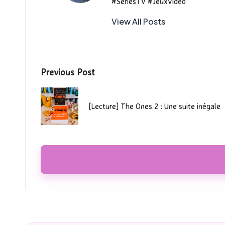
#SeriesTV #JeuxVidéo
View All Posts
Post
Previous Post
navigation
[Lecture] The Ones 2 : Une suite inégale