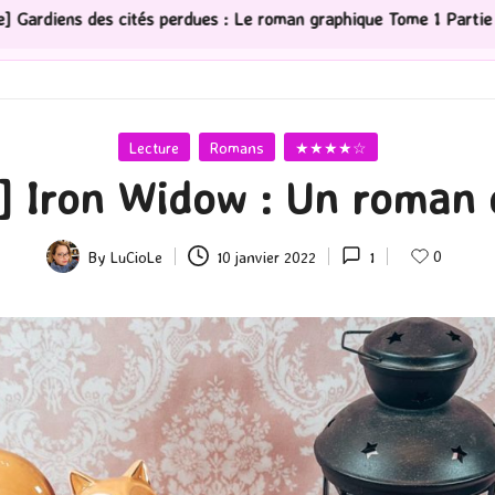
es : Le roman graphique Tome 1 Partie 2
[Série TV] Th
Posted
Lecture
Romans
★★★★☆
in
] Iron Widow : Un roman o
0
By
LuCioLe
10 janvier 2022
1
Posted
by