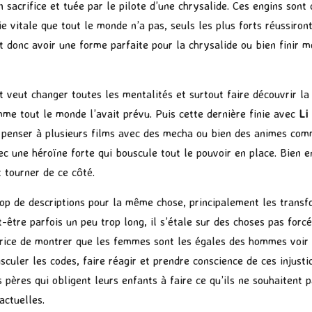
sacrifice et tuée par le pilote d’une chrysalide. Ces engins sont
ie vitale que tout le monde n’a pas, seuls les plus forts réussiron
et donc avoir une forme parfaite pour la chrysalide ou bien finir m
et veut changer toutes les mentalités et surtout faire découvrir la 
me tout le monde l’avait prévu. Puis cette dernière finie avec
Li
re penser à plusieurs films avec des mecha ou bien des animes co
c une héroïne forte qui bouscule tout le pouvoir en place. Bien e
 tourner de ce côté.
trop de descriptions pour la même chose, principalement les trans
tre parfois un peu trop long, il s’étale sur des choses pas forcém
autrice de montrer que les femmes sont les égales des hommes voi
sculer les codes, faire réagir et prendre conscience de ces injustic
pères qui obligent leurs enfants à faire ce qu’ils ne souhaitent pa
actuelles.