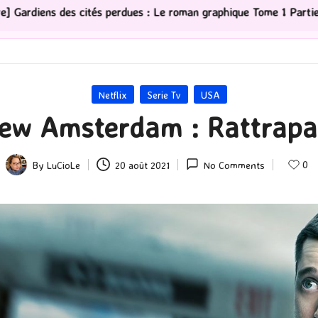
an graphique Tome 1 Partie 2
[Série TV] The Madison :
Posted
Netflix
Serie Tv
USA
in
New Amsterdam : Rattrapa
0
By
LuCioLe
20 août 2021
No Comments
Posted
by