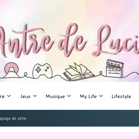
re
Jeux
Musique
My Life
Lifestyle
apage de série