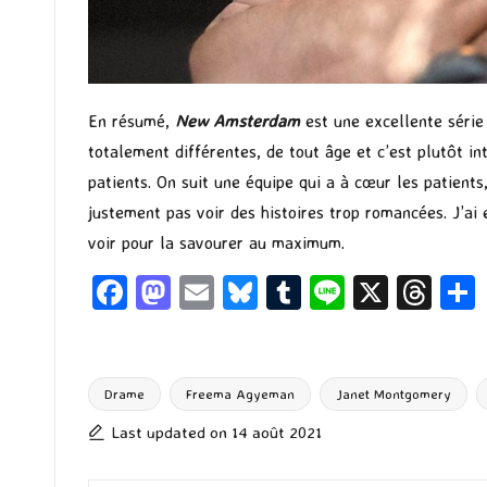
En résumé,
New Amsterdam
est une excellente série
totalement différentes, de tout âge et c’est plutôt in
patients. On suit une équipe qui a à cœur les patients
justement pas voir des histoires trop romancées. J’ai
voir pour la savourer au maximum.
Fa
M
E
Bl
T
Li
X
T
ce
as
m
u
u
n
hr
b
to
ai
es
m
e
ea
o
d
l
ky
bl
ds
Drame
Freema Agyeman
Janet Montgomery
Tags:
o
o
r
Last updated on 14 août 2021
k
n