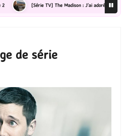
 J’ai adoré !
[Lecture] La femme de ménage : J’ai sa
ge de série