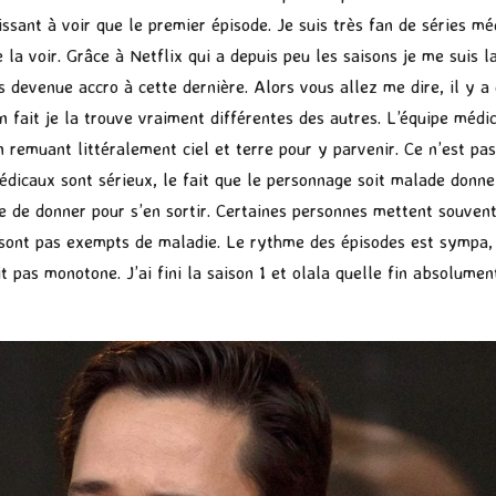
ssant à voir que le premier épisode. Je suis très fan de séries mé
 la voir. Grâce à Netflix qui a depuis peu les saisons je me suis l
s devenue accro à cette dernière. Alors vous allez me dire, il y a
 fait je la trouve vraiment différentes des autres. L’équipe médic
n remuant littéralement ciel et terre pour y parvenir. Ce n’est pa
médicaux sont sérieux, le fait que le personnage soit malade donne
ble de donner pour s’en sortir. Certaines personnes mettent souve
ont pas exempts de maladie. Le rythme des épisodes est sympa, o
t pas monotone. J’ai fini la saison 1 et olala quelle fin absolumen