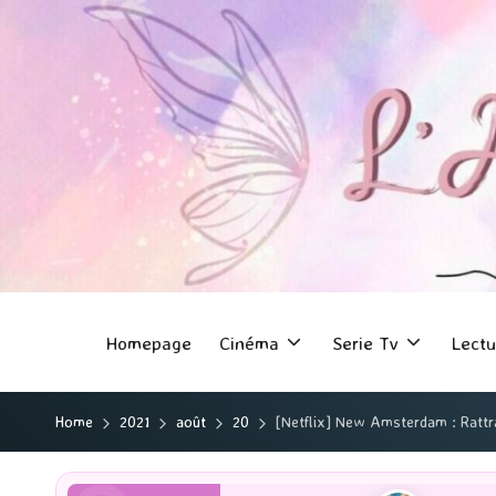
Homepage
Cinéma
Serie Tv
Lectu
Home
2021
août
20
[Netflix] New Amsterdam : Rattr