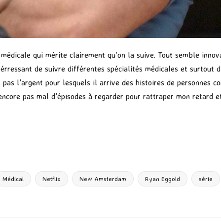
 médicale qui mérite clairement qu’on la suive. Tout semble innov
térressant de suivre différentes spécialités médicales et surtout 
, pas l’argent pour lesquels il arrive des histoires de personnes 
 encore pas mal d’épisodes à regarder pour rattraper mon retard e
P
ar
ta
g
Médical
Netflix
New Amsterdam
Ryan Eggold
série
er