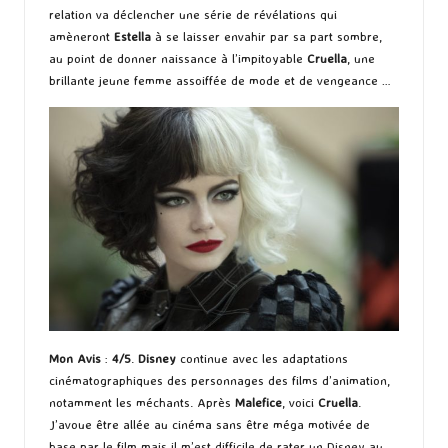
relation va déclencher une série de révélations qui
amèneront
Estella
à se laisser envahir par sa part sombre,
au point de donner naissance à l’impitoyable
Cruella
, une
brillante jeune femme assoiffée de mode et de vengeance …
Mon Avis
:
4/5
.
Disney
continue avec les adaptations
cinématographiques des personnages des films d’animation,
notamment les méchants. Après
Malefice
, voici
Cruella
.
J’avoue être allée au cinéma sans être méga motivée de
base par le film mais il m’est difficile de rater un Disney au