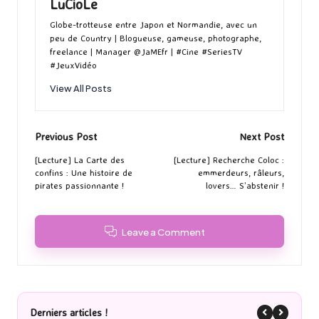
LuCioLe
Globe-trotteuse entre Japon et Normandie, avec un
peu de Country | Blogueuse, gameuse, photographe,
freelance | Manager @JaMEfr | #Cine #SeriesTV
#JeuxVidéo
View All Posts
Post
Previous Post
Next Post
navigation
[Lecture] La Carte des
[Lecture] Recherche Coloc :
confins : Une histoire de
emmerdeurs, râleurs,
pirates passionnante !
lovers… S’abstenir !
Leave a Comment
Derniers articles !