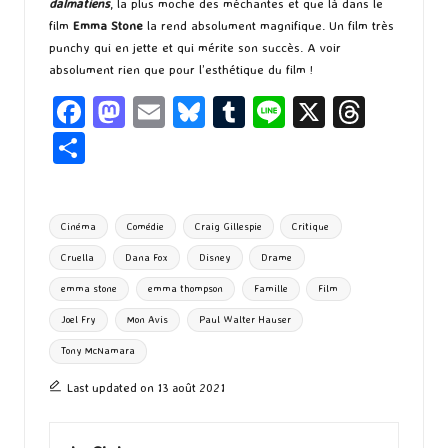
dalmatiens
, la plus moche des méchantes et que là dans le
film
Emma Stone
la rend absolument magnifique. Un film très
punchy qui en jette et qui mérite son succès. A voir
absolument rien que pour l’esthétique du film !
Fa
M
E
Bl
T
Li
X
T
ce
as
m
u
u
n
hr
P
b
to
ai
es
m
e
ea
ar
o
d
l
ky
bl
ds
ta
Tags:
Cinéma
Comédie
Craig Gillespie
Critique
o
o
r
g
Cruella
Dana Fox
Disney
Drame
k
n
er
emma stone
emma thompson
Famille
Film
Joel Fry
Mon Avis
Paul Walter Hauser
Tony McNamara
Last updated on 13 août 2021