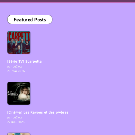
Featured Posts
[Série TV] Scarpetta
par LuCioLe
29 mai 2026
[Cinéma] Les Rayons et des ombres
par LuCioLe
27 mai 2026