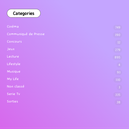
Categories
Cinéma
749
Communiqué de Presse
190
Concours
12
Jeux
279
Lecture
895
Lifestyle
4
Musique
91
My Life
110
Non classé
1
Serie Tv
335
Sorties
38