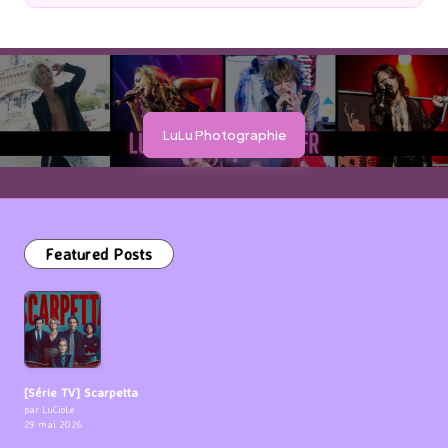
by
LuLu Photographie
Featured Posts
[Série TV] Scarpetta
par LuCioLe
29 mai 2026