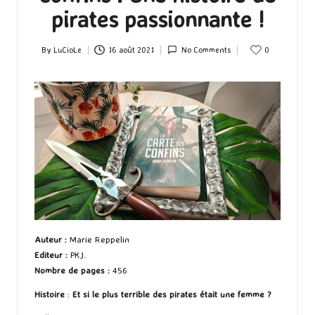
pirates passionnante !
By
LuCioLe
16 août 2021
No Comments
0
Posted
by
Auteur
:
Marie Reppelin
Editeur
:
PKJ.
Nombre de pages
:
456
Histoire
:
Et si le plus terrible des pirates était une femme ?