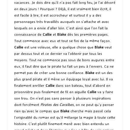
vacances. Je dois dire qu’il n’a pas fait long feu, je l’ai dévoré
en deux jours ! Pourquoi ? Déjà, il est vraiment bien écrit, il
est facile à lire, il est accrocheur et surtout il y a des
personnages très travaillés auxquels on s’attache et avec
lesquels on a envie d’aller loin. C’est ainsi que l’on fait la
connaissance de
Callie
et
Blake
dès les premières pages.
Tout commence avec eux et tout se fini de la même façon.
Callie
est une voleuse, elle a quelque chose que
Blake
veut
par dessus tout et ce dernier va l’obtenir par tous les
moyens. Tout ne commence pas sous de bons augures entre
eux, il faut dire que le pirate lui fait un peu à l’envers. Ca ne
permet pas de créer une bonne confiance.
Blake
est un des
plus grand pirate et il mène un équipage loyal avec lui. Il va
finalement enrôler
Callie
dans son bateau, tout d’abord en
prisonnière puis finalement de fil en aiguille
Callie
va y faire
son trou. On n’est pas sans penser à plusieurs inspirations
dont forcément
Pirates des Caraïbes
, on ne peut qu’y penser
rien qu’avec le compas que
Blake
cherche mais passé cela
l’originalité du roman est qu’il mélange la magie à toute cette
histoire. C’est plutôt finement mené avec bien entendu un