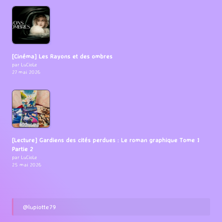
[Cinéma] Les Rayons et des ombres
par LuCioLe
27 mai 2026
[Lecture] Gardiens des cités perdues : Le roman graphique Tome 1
Partie 2
par LuCioLe
25 mai 2026
@lupiotte79