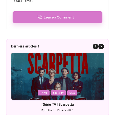
Idealis Tome 1
Leave a Comment
Derniers articles !
Posted
P
Prime
Serie Tv
USA
in
i
[Série TV] Scarpetta
By
LuCioLe
29 mai 2026
Posted