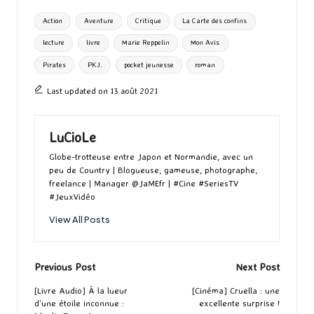
o
d
l
ky
bl
ds
ta
Tags:
Action
Aventure
Critique
La Carte des confins
o
o
r
g
lecture
livre
Marie Reppelin
Mon Avis
k
n
er
Pirates
PKJ.
pocket jeunesse
roman
Last updated on 13 août 2021
LuCioLe
Globe-trotteuse entre Japon et Normandie, avec un
peu de Country | Blogueuse, gameuse, photographe,
freelance | Manager @JaMEfr | #Cine #SeriesTV
#JeuxVidéo
View All Posts
Post
Previous Post
Next Post
navigation
[Livre Audio] À la lueur
[Cinéma] Cruella : une
d’une étoile inconnue :
excellente surprise !