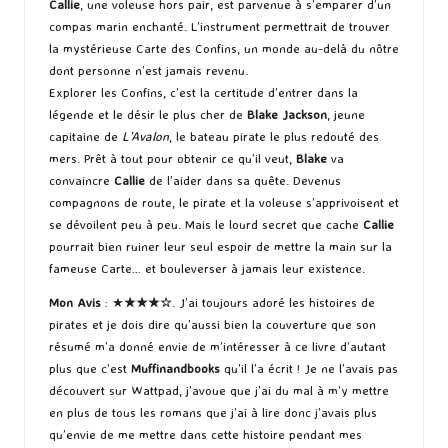
Callie
, une voleuse hors pair, est parvenue à s’emparer d’un
compas marin enchanté. L’instrument permettrait de trouver
la mystérieuse Carte des Confins, un monde au-delà du nôtre
dont personne n’est jamais revenu.
Explorer les Confins, c’est la certitude d’entrer dans la
légende et le désir le plus cher de
Blake Jackson
, jeune
capitaine de
L’Avalon
, le bateau pirate le plus redouté des
mers. Prêt à tout pour obtenir ce qu’il veut,
Blake
va
convaincre
Callie
de l’aider dans sa quête. Devenus
compagnons de route, le pirate et la voleuse s’apprivoisent et
se dévoilent peu à peu. Mais le lourd secret que cache
Callie
pourrait bien ruiner leur seul espoir de mettre la main sur la
fameuse Carte… et bouleverser à jamais leur existence.
Mon Avis
: ★
★★
★
☆
. J’ai toujours adoré les histoires de
pirates et je dois dire qu’aussi bien la couverture que son
résumé m’a donné envie de m’intéresser à ce livre d’autant
plus que c’est
Muffinandbooks
qu’il l’a écrit ! Je ne l’avais pas
découvert sur Wattpad, j’avoue que j’ai du mal à m’y mettre
en plus de tous les romans que j’ai à lire donc j’avais plus
qu’envie de me mettre dans cette histoire pendant mes