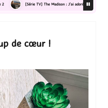
 The Madison : J’ai adoré !
[Lecture] La femme de mén
oup de cœur !