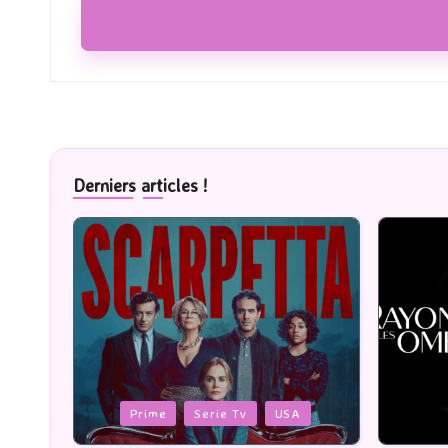
Derniers articles !
Posted
Posted
Cinéma
in
in