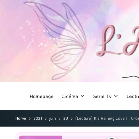
Homepage
Cinéma
Serie Tv
Lectu
Home
2021
juin
28
[Lecture] It’s Raining Love ! : Gr