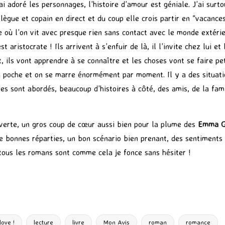
, j’ai adoré les personnages, l’histoire d’amour est géniale. J’ai 
ollègue et copain en direct et du coup elle crois partir en “vacanc
e où l’on vit avec presque rien sans contact avec le monde extérie
t aristocrate ! Ils arrivent à s’enfuir de là, il l’invite chez lui e
ils vont apprendre à se connaître et les choses vont se faire petit
sa poche et on se marre énormément par moment. Il y a des situati
s sont abordés, beaucoup d’histoires à côté, des amis, de la fam
verte, un gros coup de cœur aussi bien pour la plume des
Emma 
e bonnes réparties, un bon scénario bien prenant, des sentiments c
tous les romans sont comme cela je fonce sans hésiter !
P
ar
ta
g
love !
lecture
livre
Mon Avis
roman
romance