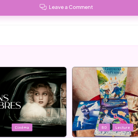
Leave a Comment
Posted
BD
Lecture
Serie Tv
USA
in