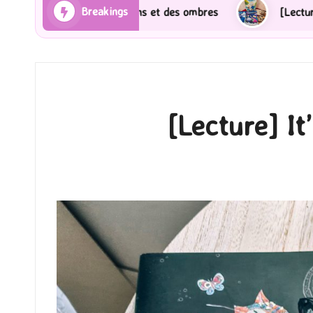
Breakings
yons et des ombres
[Lecture] Gardiens des cités per
[Lecture] It