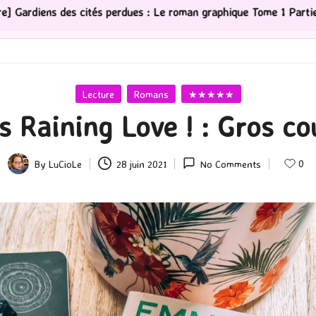
dues : Le roman graphique Tome 1 Partie 2
[Série TV]
Posted
Lecture
Romans
★★★★★
in
’s Raining Love ! : Gros c
0
By
LuCioLe
28 juin 2021
No Comments
Posted
by