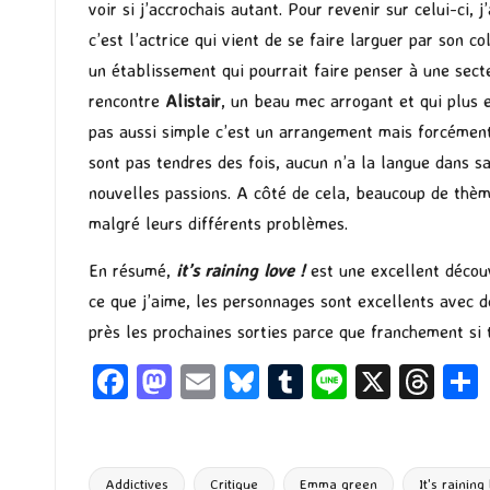
voir si j’accrochais autant. Pour revenir sur celui-ci
c’est l’actrice qui vient de se faire larguer par son c
un établissement qui pourrait faire penser à une sect
rencontre
Alistair
, un beau mec arrogant et qui plus es
pas aussi simple c’est un arrangement mais forcément, 
sont pas tendres des fois, aucun n’a la langue dans 
nouvelles passions. A côté de cela, beaucoup de thème
malgré leurs différents problèmes.
En résumé,
it’s raining love !
est une excellent décou
ce que j’aime, les personnages sont excellents avec d
près les prochaines sorties parce que franchement si 
Fa
M
E
Bl
T
Li
X
T
ce
as
m
u
u
n
hr
b
to
ai
es
m
e
ea
o
d
l
ky
bl
ds
Addictives
Critique
Emma green
It's raining 