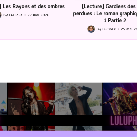
ture] Gardiens des cités
[Série TV] The Madison : J’
 : Le roman graphique Tome
By
LuCioLe
22 mai 2
Posted
1 Partie 2
by
By
LuCioLe
25 mai 2026
ted