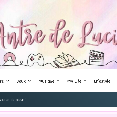
re
Jeux
Musique
My Life
Lifestyle
os coup de cœur !