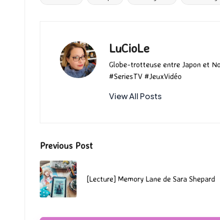
Tags:
o
o
r
k
n
LuCioLe
Globe-trotteuse entre Japon et N
#SeriesTV #JeuxVidéo
View All Posts
Post
Previous Post
navigation
[Lecture] Memory Lane de Sara Shepard