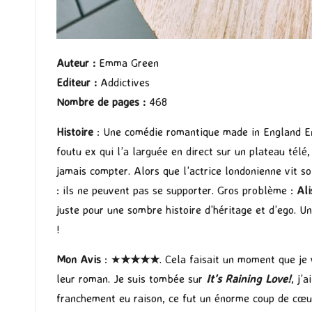
Auteur
:
Emma Green
Editeur
:
Addictives
Nombre de pages
:
468
Histoire
: Une comédie romantique made in England En
foutu ex qui l’a larguée en direct sur un plateau télé
jamais compter. Alors que l’actrice londonienne vit so
: ils ne peuvent pas se supporter. Gros problème :
Al
juste pour une sombre histoire d’héritage et d’ego. U
!
Mon Avis
: ★
★★
★
★
. Cela faisait un moment que je
leur roman. Je suis tombée sur
It’s Raining Love!
, j’
franchement eu raison, ce fut un énorme coup de cœur