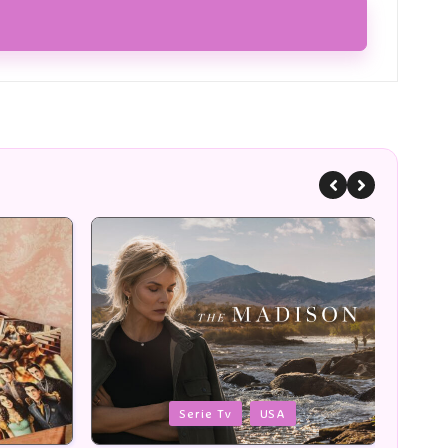
Posted
Poste
Romans
in
in