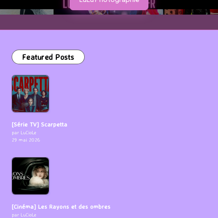
Featured Posts
[Série TV] Scarpetta
par LuCioLe
29 mai 2026
[Cinéma] Les Rayons et des ombres
par LuCioLe