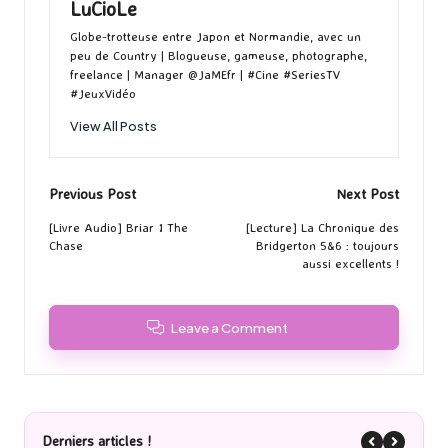
LuCioLe
Globe-trotteuse entre Japon et Normandie, avec un
peu de Country | Blogueuse, gameuse, photographe,
freelance | Manager @JaMEfr | #Cine #SeriesTV
#JeuxVidéo
View All Posts
Post
Previous Post
Next Post
navigation
[Livre Audio] Briar 1 The
[Lecture] La Chronique des
Chase
Bridgerton 5&6 : toujours
aussi excellents !
Leave a Comment
Derniers articles !