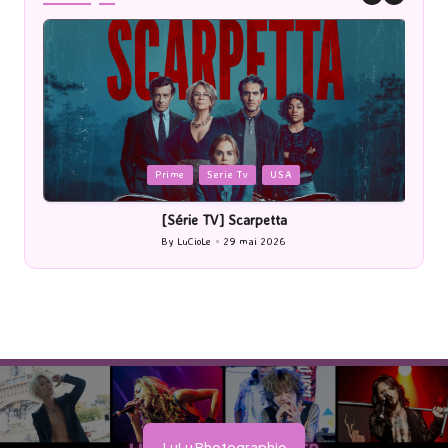
Posted
P
Prime
Serie Tv
USA
in
i
[Série TV] Scarpetta
By
LuCioLe
29 mai 2026
Posted
by
LuLu Photographie