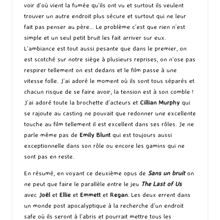
voir d’où vient la fumée qu’ils ont vu et surtout ils veulent
trouver un autre endroit plus sécure et surtout qui ne leur
fait pas penser au père… Le problème c’est que rien n’est
simple et un seul petit bruit les fait arriver sur eux.
L’ambiance est tout aussi pesante que dans le premier, on
est scotché sur notre siège à plusieurs reprises, on n’ose pas
respirer tellement on est dedans et le film passe à une
vitesse folle. J’ai adoré le moment où ils sont tous séparés et
chacun risque de se faire avoir, la tension est à son comble !
J’ai adoré toute la brochette d’acteurs et
Cillian Murphy
qui
se rajoute au casting ne pouvait que redonner une excellente
touche au film tellement il est excellent dans ses rôles. Je ne
parle même pas de
Emily Blunt
qui est toujours aussi
exceptionnelle dans son rôle ou encore les gamins qui ne
sont pas en reste.
En résumé, en voyant ce deuxième opus de
Sans un bruit
on
ne peut que faire le parallèle entre le jeu
The Last of
Us
avec
Joël
et
Ellie
et
Emmett
et
Regan
. Les deux errent dans
un monde post apocalyptique à la recherche d’un endroit
safe où ils seront à l’abris et pourrait mettre tous les