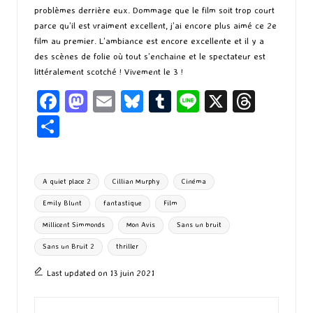
problèmes derrière eux. Dommage que le film soit trop court
parce qu’il est vraiment excellent, j’ai encore plus aimé ce 2e
film au premier. L’ambiance est encore excellente et il y a
des scènes de folie où tout s’enchaine et le spectateur est
littéralement scotché ! Vivement le 3 !
Fa
M
E
Bl
T
Li
X
T
ce
as
m
u
u
n
hr
P
b
to
ai
es
m
e
ea
ar
o
d
l
ky
bl
ds
ta
Tags:
A quiet place 2
Cillian Murphy
Cinéma
o
o
r
g
Emily Blunt
fantastique
Film
k
n
er
Millicent Simmonds
Mon Avis
Sans un bruit
Sans un Bruit 2
thriller
Last updated on 13 juin 2021