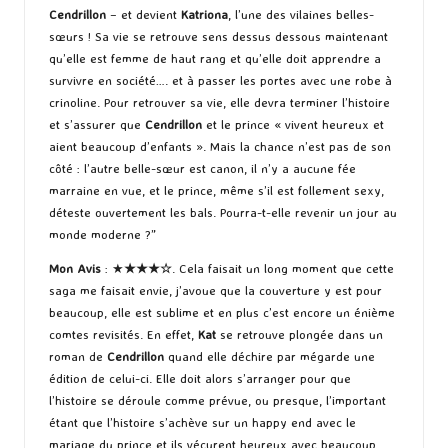
Cendrillon
– et devient
Katriona
, l’une des vilaines belles-
sœurs ! Sa vie se retrouve sens dessus dessous maintenant
qu’elle est femme de haut rang et qu’elle doit apprendre a
survivre en société…. et à passer les portes avec une robe à
crinoline. Pour retrouver sa vie, elle devra terminer l’histoire
et s’assurer que
Cendrillon
et le prince « vivent heureux et
aient beaucoup d’enfants ». Mais la chance n’est pas de son
côté : l’autre belle-sœur est canon, il n’y a aucune fée
marraine en vue, et le prince, même s’il est follement sexy,
déteste ouvertement les bals. Pourra-t-elle revenir un jour au
monde moderne ?”
Mon Avis
: ★
★★
★
☆
. Cela faisait un long moment que cette
saga me faisait envie, j’avoue que la couverture y est pour
beaucoup, elle est sublime et en plus c’est encore un énième
comtes revisités. En effet,
Kat
se retrouve plongée dans un
roman de
Cendrillon
quand elle déchire par mégarde une
édition de celui-ci. Elle doit alors s’arranger pour que
l’histoire se déroule comme prévue, ou presque, l’important
étant que l’histoire s’achève sur un happy end avec le
mariage du prince et ils vécurent heureux avec beaucoup