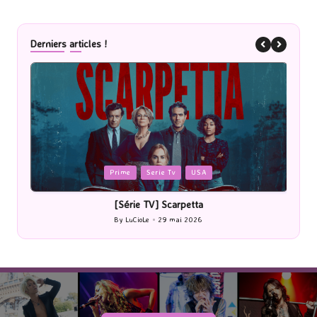
Derniers articles !
Posted
P
Prime
Serie Tv
USA
in
i
[Série TV] Scarpetta
By
LuCioLe
29 mai 2026
Posted
by