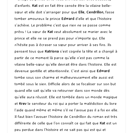
d’enfants.
Kat
est en fait être censée être la vilaine belle-
sœur et elle doit s’arranger pour que
Elle
,
Cendrillon
, fasse
tomber amoureux le prince
Edward
d’elle et que l’histoire
s’achève. Le problème c’est que rien ne se passe comme
prévu ! La sœur de
Kat
veut absolument se marier avec le
prince et elle ne se prend pas pour n’importe qui. Elle
n’hésite pas à écraser sa sœur pour arriver à ses fins. Ils
pensent tous que
Katriona
s’est cognée la tête et a changé à
partir de ce moment là parce qu’elle n’est pas comme la
vilaine belle-sœur qu’elle devrait être dans l’histoire. Elle est
devenue gentille et attentionnée. C’est ainsi que
Edward
tombe sous son charme et malheureusement elle aussi est
tombé sous le sien. Difficile alors de se focaliser sur son but
quand elle sait qu’elle va retourner dans son monde dès
qu’elle aura réussit. Elle est tombée dans un monde magique
et
Krev
le serviteur du roi qui a porter la malédiction du livre
l’aide quand même et même s’il ne l’avoue pas il a foi en elle.
Il faut bien l’avouer l’histoire de Cendrillon du roman est très
différente de celle que l’on connaît ce qui fait que
Kat
est un
peu perdue dans l’histoire et ne sait pas qui est qui et