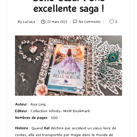
excellente saga !
By
LuCioLe
22 mars 2021
No Comments
0
Posted
by
Auteur
: Aya Ling
Editeur
: Collection Infinity- MxM Bookmark
Nombres de pages
: 300
Histoire
: Quand
Kat
déchire par accident un vieux livre de
contes, elle est transportée par magie dans le monde de