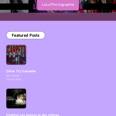
LuLu Photographie
Featured Posts
[Série TV] Scarpetta
par LuCioLe
29 mai 2026
[Cinéma] Les Rayons et des ombres