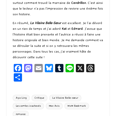
surtout comment trouvé la marraine de
Cendrillon
. C’est ainsi
que le lecteur n’a pas l’impression de revivre une énième fois
son histoire.
En résumé,
La Vilaine
Belle-Sœur
est excellent. Je l’ai dévoré
en un rien de temps et j’ai adoré
Kat
et
Edward
. J’avoue que
l’histoire était bien prenante et l’autrice a réussi à faire une
histoire originale et bien menée. Je me demande comment va
se dérouler la suite et si on y retrouvera les mêmes
personnages. Dans tous les cas, j’ai vraiment hâte de
découvrir cette suite !
Fa
M
E
Bl
T
Li
X
T
ce
as
m
u
u
n
hr
P
b
to
ai
es
m
e
ea
ar
o
d
l
ky
bl
ds
ta
Tags:
Aya Ling
Critique
La Vilaine Belle-soeur
o
o
r
g
Les comtes inachevés
Mon Avis
MxM Bookmark
k
n
er
romance