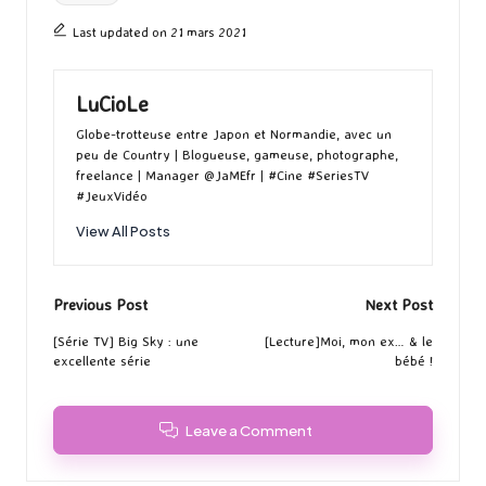
Last updated on 21 mars 2021
LuCioLe
Globe-trotteuse entre Japon et Normandie, avec un
peu de Country | Blogueuse, gameuse, photographe,
freelance | Manager @JaMEfr | #Cine #SeriesTV
#JeuxVidéo
View All Posts
Post
Previous Post
Next Post
navigation
[Série TV] Big Sky : une
[Lecture]Moi, mon ex… & le
excellente série
bébé !
Leave a Comment