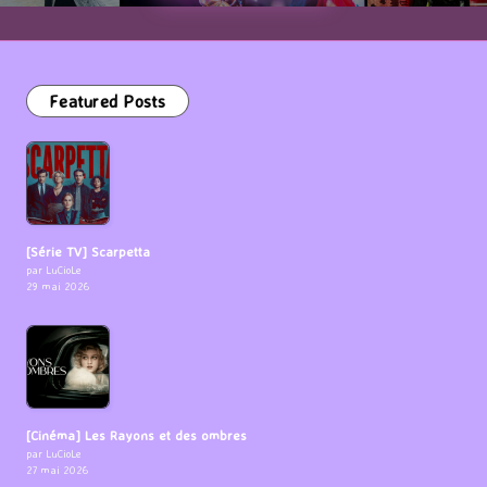
Featured Posts
[Série TV] Scarpetta
par LuCioLe
29 mai 2026
[Cinéma] Les Rayons et des ombres
par LuCioLe
27 mai 2026