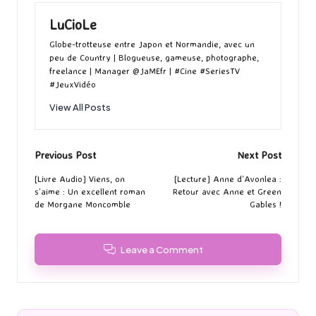
LuCioLe
Globe-trotteuse entre Japon et Normandie, avec un
peu de Country | Blogueuse, gameuse, photographe,
freelance | Manager @JaMEfr | #Cine #SeriesTV
#JeuxVidéo
View All Posts
Post
Previous Post
Next Post
navigation
[Livre Audio] Viens, on
[Lecture] Anne d’Avonlea :
s’aime : Un excellent roman
Retour avec Anne et Green
de Morgane Moncomble
Gables !
Leave a Comment