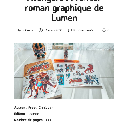
roman graphique de
Lumen
By
LuCioLe
11 mars 2021
No Comments
0
Posted
by
Auteur
: Preeti Chhibber
Editeur
: Lumen
Nombre de pages
: 444