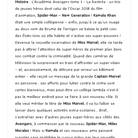
Histoire
: L’Académie Avengers tome 1 – La Rentrée : un trio
de jeunes héros dont celui de l’Oscar 2018 du film
d’animation,
Spider-Man – New Generation
!
Kamala Khan
était une simple collégienne – enfin, jusqu’à ce qu’un nuage
au doux nom de Brume de Terrigen ne balaie le petit coin
des États-Unis où elle habite et n’active ses super-pouvoirs !
Devenue la nouvelle incarnation de
Miss Marvel
, elle ne tarde
pas à attirer l’attention de super-héros de premier plan dans
son combat contre la criminalité. Quand des caméras de
télévision la surprennent en train d’affronter un super-vilain
– et, accessoirement, de détruire par erreur un bâtiment
entier – elle reçoit un message de la grande
Captain Marvel
en personne : ses efforts pour lutter contre le crime sont
certes bienvenus, mais peut-être un collège lambda n’est-il
pas le meilleur endroit pour se faire à son nouveau rôle. Si
elle veut mériter le titre de
Miss Marvel
, il va lui falloir se
lancer dans quelques activités extra-scolaires… Bref,
s’entraîner avec d’autres jeunes super-héros aux côtés des
Avengers
, à commencer par le nouveau
Spider-Man
,
Miles
Morales
! Mais si
Kamala
et ses nouveaux amis pensent
survoler sans problème le cursus prévu par leur nouvelle