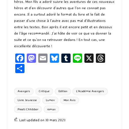
héros. Mon fils a adoré suivre les aventures de ces nouveaux
héros et d’en découvrir d’autres que l’on ne connait pas
encore. Il a surtout adoré le format du livre et le fait de
passer d’une chose à l’autre avec pas mal d’illustrations
entre les textes. Bon après il est encore petit et en dessous
de l’âge recommandé. J’ai hâte de voir ce que va donner la
suite et ce qu’on va retrouver dedans ! En tout cas, une
excellente découverte !
Fa
M
E
Bl
T
Li
X
T
ce
as
m
u
u
n
hr
P
b
to
ai
es
m
e
ea
ar
o
d
l
ky
bl
ds
ta
Tags:
Avengers
Critique
Edition
L'Académie Avengers
o
o
r
g
Livre Jeunesse
Lumen
Mon Avis
k
n
er
Preeti Chhibber
roman
Last updated on 10 mars 2021