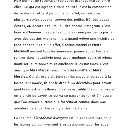
Hulk
permet de réconcilier toutes les licences Marvel entre
elles. Ce qui est agréable dans ce livre, c’est la composition
de ce dernier et le style donné. En effet, on retrouve
plusieurs styles dedans, comme des petites BD, des pages
écrites, ou encore des SMS ou des photos instagram. C’est
bourré d’humour, des petites touches comiques par ci par là
avec des dessins mignons. Il y a quand même une histoire de
fond dans tout cela. En effet,
Captain Marvel
et
Pietro
Maximoff
invitent tous les nouveaux jeunes super héros à
rentrer dans l’académie pour avoir quelques cours et mieux
maitriser leurs pouvoirs et améliorer leurs missions. C’est
ainsi que
Miss Marvel
rencontre
Ecureuillette
et
Miles
Morales
. Qui dit école dit bien sur épreuves et du coup à la
fin de leur année, ils ont le droit à un décathlon pour savoir
quel team est la meilleure. C’est assez addictif comme livre et
on a envie de savoir ce qui va se passer au fur et à mesure
que l’on avance surtout que forcément comme dans une
aventure de super héros il y a des méchants.
En résumé,
L’Académie Avengers
est un excellent livre pour
les jeunes qui commencent à se passionner pour les super