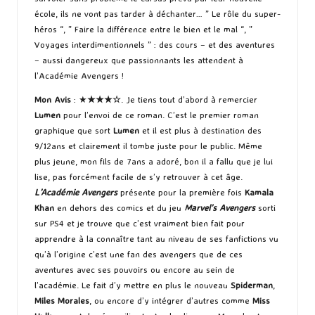
école, ils ne vont pas tarder à déchanter… ” Le rôle du super-
héros “, ” Faire la différence entre le bien et le mal “, ”
Voyages interdimentionnels ” : des cours – et des aventures
– aussi dangereux que passionnants les attendent à
l’Académie Avengers !
Mon Avis
: ★
★★
★
☆
. Je tiens tout d’abord à remercier
Lumen
pour l’envoi de ce roman. C’est le premier roman
graphique que sort
Lumen
et il est plus à destination des
9/12ans et clairement il tombe juste pour le public. Même
plus jeune, mon fils de 7ans a adoré, bon il a fallu que je lui
lise, pas forcément facile de s’y retrouver à cet âge.
L’Académie Avengers
présente pour la première fois
Kamala
Khan
en dehors des comics et du jeu
Marvel’s Avengers
sorti
sur PS4 et je trouve que c’est vraiment bien fait pour
apprendre à la connaître tant au niveau de ses fanfictions vu
qu’à l’origine c’est une fan des avengers que de ces
aventures avec ses pouvoirs ou encore au sein de
l’académie. Le fait d’y mettre en plus le nouveau
Spiderman
,
Miles Morales
, ou encore d’y intégrer d’autres comme
Miss