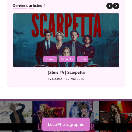
Derniers articles !
ed
Posted
Prime
Serie Tv
USA
in
[Série TV] Scarpetta
[Ciné
By
LuCioLe
29 mai 2026
Posted
by
LuLu Photographie