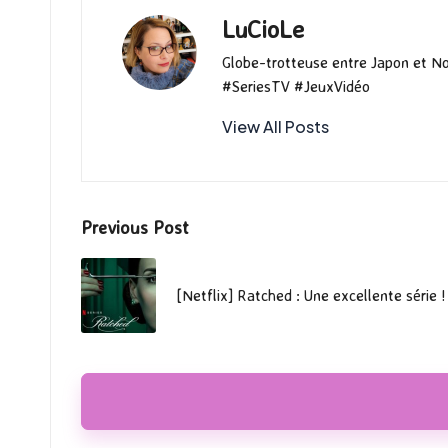
LuCioLe
Globe-trotteuse entre Japon et N
#SeriesTV #JeuxVidéo
View All Posts
Post
Previous Post
navigation
[Netflix] Ratched : Une excellente série !