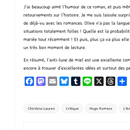
J’ai beaucoup aimé l’humour de ce roman, et puis m
retournements sur l’histoire. Je me suis laissée surpri
de déjà-vu avec les romances. Olive n’a pas la langue
situations totalement folles ! Quelle est la probabil
mariée tout récemment ! Et puis, plus ça va plus elle 
un très bon moment de lecture.
En résumé, l’anti-lune de miel est une excellente com
encore à trouver d’excellentes idées et surtout des 
Fa
M
E
Bl
T
Li
X
T
ce
as
m
u
u
n
hr
b
to
ai
es
m
e
ea
o
d
l
ky
bl
ds
Chirstina Lauren
Critique
Hugo Romans
L'An
Tags:
o
o
r
k
n