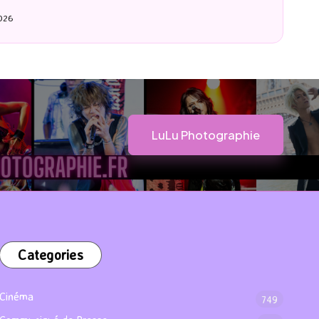
By
LuCioLe
20 mai 2026
Posted
by
LuLu Photographie
Categories
Cinéma
749