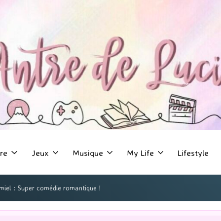
re
Jeux
Musique
My Life
Lifestyle
 miel : Super comédie romantique !