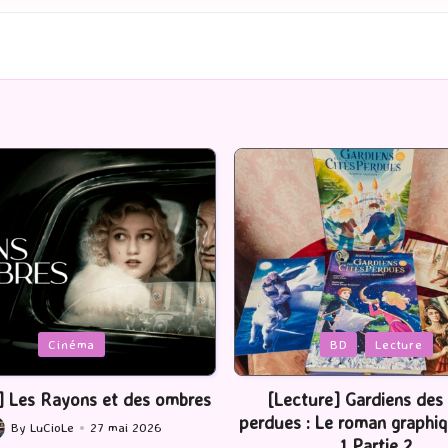
Posted
BD
Lecture
Serie Tv
USA
in
ture] Gardiens des cités
[Série TV] The Madison : J’
 : Le roman graphique Tome
By
LuCioLe
22 mai 2
Posted
1 Partie 2