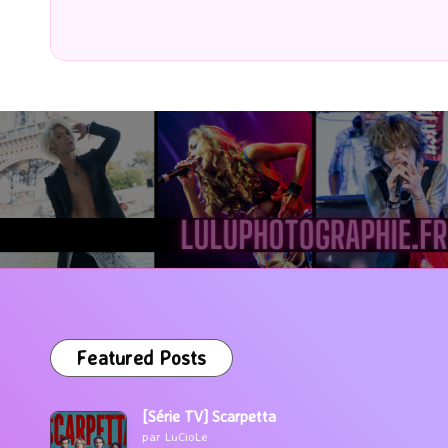
by
Pos
by
Featured Posts
[Série TV] Scarpetta
par LuCioLe