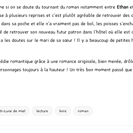
ême si on se doute du tournant du roman notamment entre
Ethan
e
se à plusieurs reprises et c’est plutôt agréable de retrouver des o
 dans sa poche et elle n’a vraiment pas de bol, les poisses s’ench
ité de retrouver son nouveau futur patron dans l’hôtel où elle est
a les doutes sur le mari de sa sœur ! Il y a beaucoup de petites hi
édie romantique grâce à une romance originale, bien menée, drôle
personnages toujours à la hauteur ! Un très bon moment passé qu
P
ar
ta
g
ti-Lune de miel
lecture
livre
roman
er