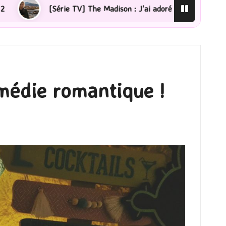
 The Madison : J’ai adoré !
[Lecture] La femme de mén
omédie romantique !