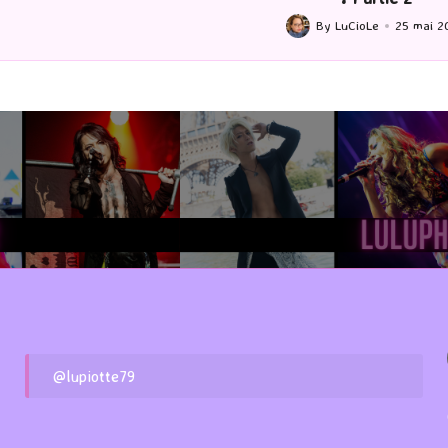
by
By
LuCioLe
25 mai 2026
ted
@lupiotte79