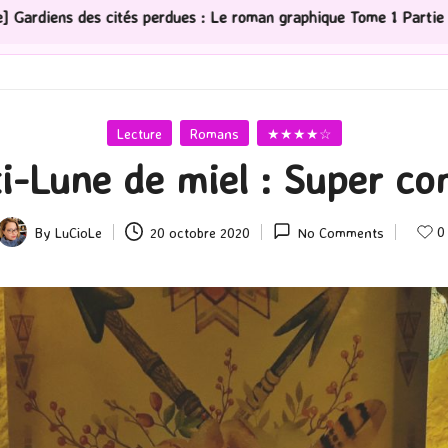
rdues : Le roman graphique Tome 1 Partie 2
[Série TV]
Posted
Lecture
Romans
★★★★☆
in
ti-Lune de miel : Super c
0
By
LuCioLe
20 octobre 2020
No Comments
Posted
by