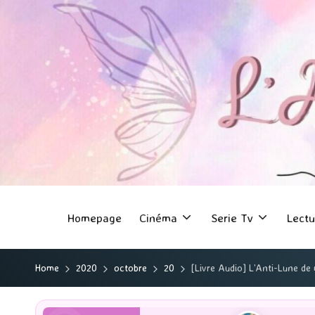
Homepage
Cinéma
Serie Tv
Lectu
Home
2020
octobre
20
[Livre Audio] L’Anti-Lune de