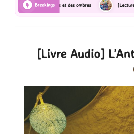
Breakings
ayons et des ombres
[Lecture] Gardiens des cités pe
[Livre Audio] L’An