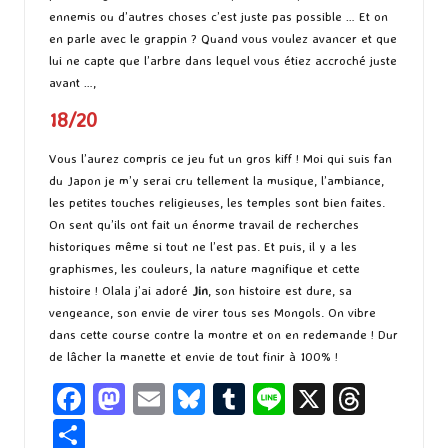
ennemis ou d’autres choses c’est juste pas possible … Et on
en parle avec le grappin ? Quand vous voulez avancer et que
lui ne capte que l’arbre dans lequel vous étiez accroché juste
avant …,
18/20
Vous l’aurez compris ce jeu fut un gros kiff ! Moi qui suis fan
du Japon je m’y serai cru tellement la musique, l’ambiance,
les petites touches religieuses, les temples sont bien faites.
On sent qu’ils ont fait un énorme travail de recherches
historiques même si tout ne l’est pas. Et puis, il y a les
graphismes, les couleurs, la nature magnifique et cette
histoire ! Olala j’ai adoré
Jin
, son histoire est dure, sa
vengeance, son envie de virer tous ses Mongols. On vibre
dans cette course contre la montre et on en redemande ! Dur
de lâcher la manette et envie de tout finir à 100% !
Fa
M
E
Bl
T
Li
X
T
ce
as
m
u
u
n
hr
P