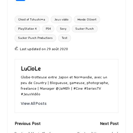
b
to
ai
es
m
e
ea
ar
o
d
l
ky
bl
ds
ta
Tags:
Ghost of Tshushima
Jeux vidéo
Monde OUvert
o
o
r
g
PlayStation 4
PS4
Sony
Sucker Punch
k
n
er
Sucker Punch Productions
Test
Last updated on 29 août 2020
LuCioLe
Globe-trotteuse entre Japon et Normandie, avec un
peu de Country | Blogueuse, gameuse, photographe,
freelance | Manager @JaMEfr | #Cine #SeriesTV
#JeuxVidéo
View All Posts
Post
Previous Post
Next Post