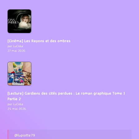
[Cinéma] Les Rayons et des ombres
par LuCioLe
27 mai 2026
[Lecture] Gardiens des cités perdues : Le roman graphique Tome 1
Partie 2
par LuCioLe
25 mai 2026
@lupiotte79