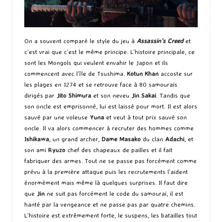
On a souvent comparé le style du jeu à
Assassin’s Creed
et
c’est vrai que c’est le même principe. L’histoire principale, ce
sont les Mongols qui veulent envahir le Japon et ils
commencent avec l’île de Tsushima.
Kotun Khan
accoste sur
les plages en 1274 et se retrouve face à 80 samouraïs
dirigés par
Jito Shimura
et son neveu
Jin Sakai
. Tandis que
son oncle est emprisonné, lui est laissé pour mort. Il est alors
sauvé par une voleuse
Yuna
et veut à tout prix sauvé son
oncle. Il va alors commencer à recruter des hommes comme
Ishikawa
, un grand archer,
Dame Masako
du clan
Adachi
, et
son ami
Ryuzo
chef des chapeaux de pailles et il fait
fabriquer des armes. Tout ne se passe pas forcément comme
prévu à la première attaque puis les recrutements l’aident
énormément mais même là quelques surprises. Il faut dire
que
Jin
ne suit pas forcément le code du samouraï, il est
hanté par la vengeance et ne passe pas par quatre chemins.
L’histoire est extrêmement forte, le suspens, les batailles tout