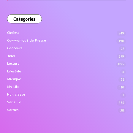
Categories
Cinéma
749
Communiqué de Presse
190
Concours
12
Jeux
279
Lecture
895
Lifestyle
4
Musique
91
My Life
110
Non classé
1
Serie Tv
335
Sorties
38