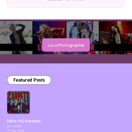
Posted
by
LuLu Photographie
Featured Posts
[Série TV] Scarpetta
par LuCioLe
29 mai 2026