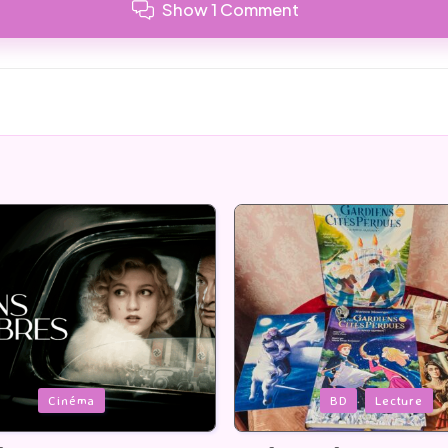
Show 1 Comment
Posted
BD
Lecture
Serie Tv
USA
in