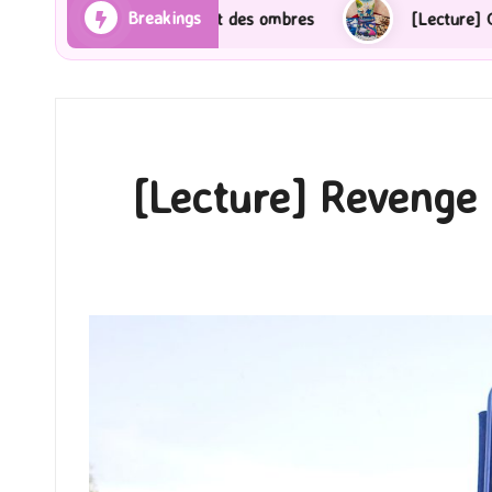
Breakings
s et des ombres
[Lecture] Gardiens des cités perdue
[Lecture] Revenge :