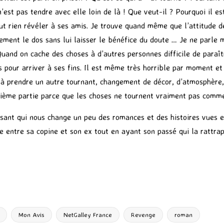
’est pas tendre avec elle loin de là ! Que veut-il ? Pourquoi il es
ut rien révéler à ses amis. Je trouve quand même que l’attitude de
ement le dos sans lui laisser le bénéfice du doute … Je ne parle 
uand on cache des choses à d’autres personnes difficile de paraîtr
s pour arriver à ses fins. Il est même très horrible par moment 
e à prendre un autre tournant, changement de décor, d’atmosphère,
xième partie parce que les choses ne tournent vraiment pas comme 
essant qui nous change un peu des romances et des histoires vues
 entre sa copine et son ex tout en ayant son passé qui la rattra
P
ar
ta
g
Mon Avis
NetGalley France
Revenge
roman