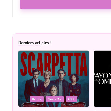
Derniers articles !
Posted
Posted
Cinéma
in
in