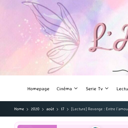
Homepage
Cinéma
Serie Tv
Lectu
Home
2020
août
17
[Lecture] Revenge : Entre l’amour