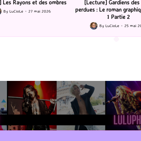
ture] Gardiens des cités
[Série TV] The Madison : J’
 : Le roman graphique Tome
By
LuCioLe
22 mai 2
Posted
1 Partie 2
by
By
LuCioLe
25 mai 2026
ted