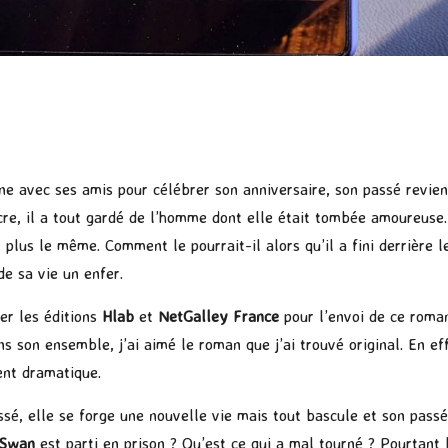
e avec ses amis pour célébrer son anniversaire, son passé revient
e, il a tout gardé de l’homme dont elle était tombée amoureuse. À
t plus le même. Comment le pourrait-il alors qu’il a fini derrière
de sa vie un enfer.
ier les éditions
Hlab
et
NetGalley France
pour l’envoi de ce roman.
s son ensemble, j’ai aimé le roman que j’ai trouvé original. En eff
ment dramatique.
ssé, elle se forge une nouvelle vie mais tout bascule et son passé
Swan
est parti en prison ? Qu’est ce qui a mal tourné ? Pourtant