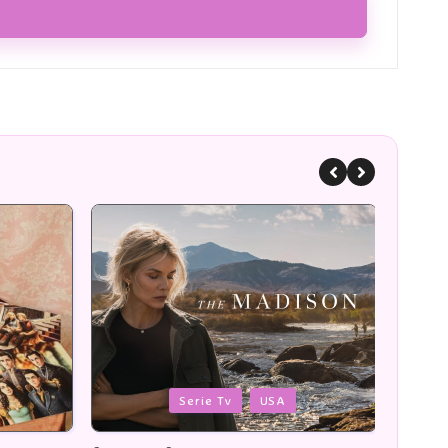
Posted
Poste
Romans
in
in