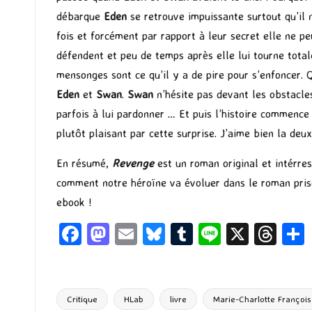
débarque
Eden
se retrouve impuissante surtout qu’il n
fois et forcément par rapport à leur secret elle ne pe
défendent et peu de temps après elle lui tourne total
mensonges sont ce qu’il y a de pire pour s’enfoncer. Q
Eden
et
Swan
.
Swan
n’hésite pas devant les obstacle
parfois à lui pardonner … Et puis l’histoire commenc
plutôt plaisant par cette surprise. J’aime bien la deu
En résumé,
Revenge
est un roman original et intérr
comment notre héroïne va évoluer dans le roman prise
ebook !
Fa
M
E
Bl
T
Li
X
T
ce
as
m
u
u
n
hr
b
to
ai
es
m
e
ea
o
d
l
ky
bl
ds
Critique
HLab
livre
Marie-Charlotte François
Tags: