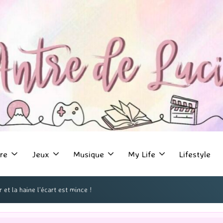
re
Jeux
Musique
My Life
Lifestyle
 et la haine l’écart est mince !