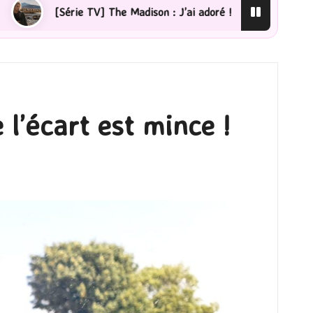
 Madison : J’ai adoré !
[Lecture] La femme de ménage 
 l’écart est mince !