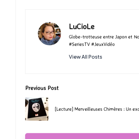
o
o
r
k
n
LuCioLe
Globe-trotteuse entre Japon et N
#SeriesTV #JeuxVidéo
View All Posts
Post
Previous Post
navigation
[Lecture] Merveilleuses Chimères : Un ex