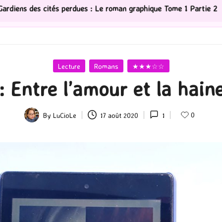
s : Le roman graphique Tome 1 Partie 2
[Série TV] The
Posted
Lecture
Romans
★★★☆☆
in
 Entre l’amour et la haine
0
By
LuCioLe
17 août 2020
1
Posted
by