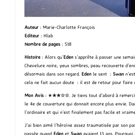
Auteur
: Marie-Charlotte François
Editeur
: Hlab
Nombre de pages
: 518
Histoire
: Alors qu’
Eden
s’apprête à passer une semain
Chevelure noire, yeux sombres, peau recouverte d’encr
désormais dans son regard.
Eden
le sent :
Swan
n’es
cela ne fait aucun doute : il est de retour pour faire 
Mon Avis
: ★
★★
☆
☆
. Je tiens tout d’abord à remerc
le 4e de couverture qui donnait encore plus envie. Dan
l’ordinaire et qui n’est finalement pas facile et vrai
J’ai bien aimé l’héroïne assez traumatisée par son pa
passée quand
Eden
et
Swan
avaient 13 ans. Pourquoi