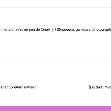
er
ormandie, avec un peu de Country | Blogueuse, gameuse, photograph
cellent premier roman !
[Lecture] Mid