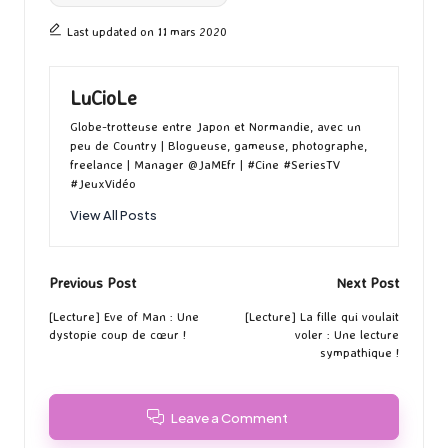
Last updated on 11 mars 2020
LuCioLe
Globe-trotteuse entre Japon et Normandie, avec un
peu de Country | Blogueuse, gameuse, photographe,
freelance | Manager @JaMEfr | #Cine #SeriesTV
#JeuxVidéo
View All Posts
Post
Previous Post
Next Post
navigation
[Lecture] Eve of Man : Une
[Lecture] La fille qui voulait
dystopie coup de cœur !
voler : Une lecture
sympathique !
Leave a Comment