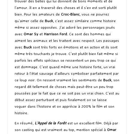
trouver des belles qui lui donnent de bons moments et de
l’amour. Il en a traversé des choses et il s’en est sorti plutôt
bien. Pour les amateurs de
Croc-Blanc
, vous ne pourrez
qu’aimer celle de
Buck
, c’est assez similaire comme histoire
même si assez opposées. J’ai adoré les personnages joués
avec
Omar Sy
et
Harrison Ford
. Ce sont des hommes qui
aiment les animaux et les traitent avec respect. Les passages
avec
Buck
sont très forts en émotions et en action et ils sont
même très touchants je trouve. C’est plutôt bien fait même si
parfois les effets spéciaux se ressentent un peu trop ce qui
est dommage. C’est quand même une histoire forte, un vrai
retour à l’état sauvage d’ailleurs symboliser parfaitement par
ce loup noir. On ressent vraiment les sentiments de
Buck
, son
regard dit tellement de choses mais peut-être un peu trop
poussées par le fait que ce ne soit pas un vrai chien. C’est au
début assez perturbant et puis finalement on se laisse
voguer dans l’histoire et on apprécie à 200% le film et son
histoire.
En résumé,
L’Appel de la Forêt
est un excellent film. Déjà par
son casting qui est vraiment au top, mention spécial à
Omar