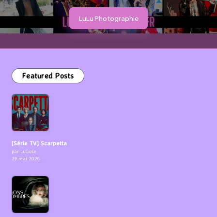
LuLu Photographie
Featured Posts
[Série TV] Scarpetta
par LuCioLe
29 mai 2026