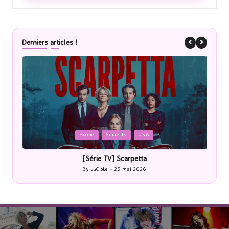
Derniers articles !
Posted
P
Prime
Serie Tv
USA
in
i
[Série TV] Scarpetta
By
LuCioLe
29 mai 2026
Posted
by