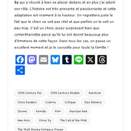
Sy
qui a réussit à bien se placer dedans et en plus j’ai adoré
son rôle. L’histoire est très prenante et passionnante et cette
adaptation est vraiment à la hauteur. On regrettera juste le
fait que le chien ne soit pas réel et que parfois on le voit un
peu trop. C’est un choix assez surprenant bien que
compréhensible parce qu’ils lui ont donné beaucoup plus
d’émotions de cette façon. Dans tous les cas, on passe un
excellent moment et je le conseille pour toute la famille !
Fa
M
E
Bl
T
Li
X
T
ce
as
m
u
u
n
hr
P
b
to
ai
es
m
e
ea
ar
o
d
l
ky
bl
ds
ta
Tags:
20th Century Fox
20th Century Studios
Aventure
o
o
r
g
Chris Sanders
Cinéma
Critique
Dan Stevens
k
n
er
Drame
Famille
Film
Harrison Ford
Mon Avis
Omar Sy
The Call of the Wild
The Walt Disney Company France