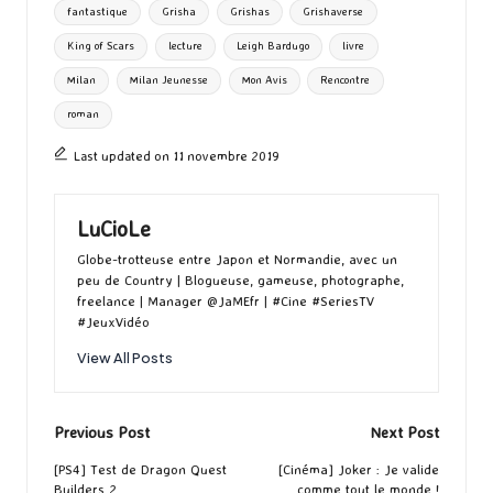
fantastique
Grisha
Grishas
Grishaverse
k
n
er
King of Scars
lecture
Leigh Bardugo
livre
Milan
Milan Jeunesse
Mon Avis
Rencontre
roman
Last updated on 11 novembre 2019
LuCioLe
Globe-trotteuse entre Japon et Normandie, avec un
peu de Country | Blogueuse, gameuse, photographe,
freelance | Manager @JaMEfr | #Cine #SeriesTV
#JeuxVidéo
View All Posts
Post
Previous Post
Next Post
navigation
[PS4] Test de Dragon Quest
[Cinéma] Joker : Je valide
Builders 2
comme tout le monde !