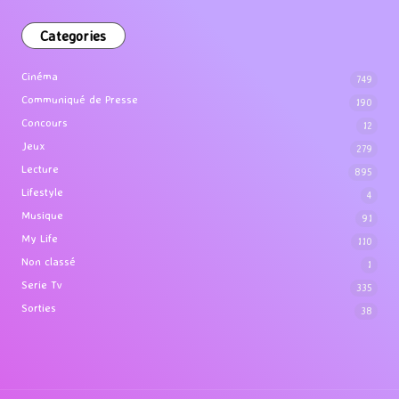
Categories
Cinéma
749
Communiqué de Presse
190
Concours
12
Jeux
279
Lecture
895
Lifestyle
4
Musique
91
My Life
110
Non classé
1
Serie Tv
335
Sorties
38