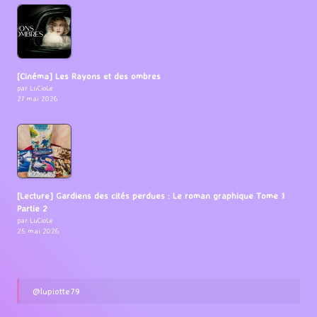
[Cinéma] Les Rayons et des ombres
par LuCioLe
27 mai 2026
[Lecture] Gardiens des cités perdues : Le roman graphique Tome 1
Partie 2
par LuCioLe
25 mai 2026
@lupiotte79