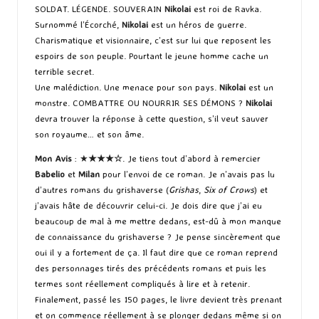
SOLDAT. LÉGENDE. SOUVERAIN
Nikolai
est roi de Ravka.
Surnommé l’Écorché,
Nikolai
est un héros de guerre.
Charismatique et visionnaire, c’est sur lui que reposent les
espoirs de son peuple. Pourtant le jeune homme cache un
terrible secret.
Une malédiction. Une menace pour son pays.
Nikolai
est un
monstre. COMBATTRE OU NOURRIR SES DÉMONS ?
Nikolai
devra trouver la réponse à cette question, s’il veut sauver
son royaume… et son âme.
Mon Avis
: ★
★★★☆
. Je tiens tout d’abord à remercier
Babelio
et
Milan
pour l’envoi de ce roman. Je n’avais pas lu
d’autres romans du grishaverse (
Grishas
,
Six of Crows
) et
j’avais hâte de découvrir celui-ci. Je dois dire que j’ai eu
beaucoup de mal à me mettre dedans, est-dû à mon manque
de connaissance du grishaverse ? Je pense sincèrement que
oui il y a fortement de ça. Il faut dire que ce roman reprend
des personnages tirés des précédents romans et puis les
termes sont réellement compliqués à lire et à retenir.
Finalement, passé les 150 pages, le livre devient très prenant
et on commence réellement à se plonger dedans même si on