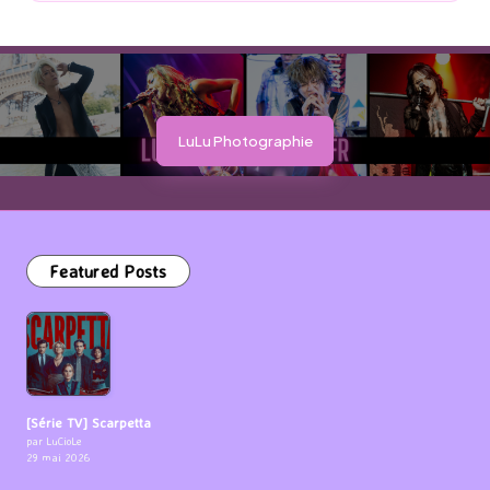
LuLu Photographie
Featured Posts
[Série TV] Scarpetta
par LuCioLe
29 mai 2026