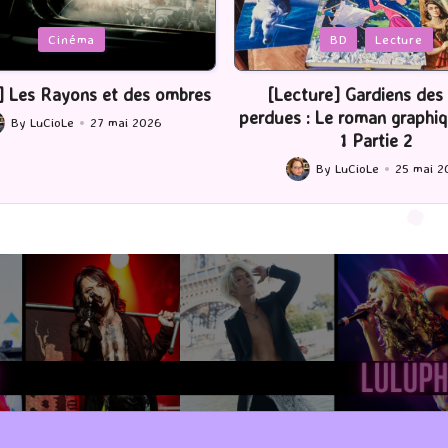
Posted
BD
Lecture
Serie Tv
USA
in
ture] Gardiens des cités
[Série TV] The Madison : J’
 : Le roman graphique Tome
By
LuCioLe
22 mai 2
Posted
1 Partie 2
by
By
LuCioLe
25 mai 2026
ted