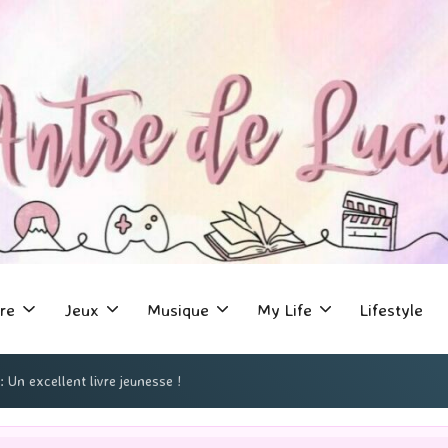
re
Jeux
Musique
My Life
Lifestyle
: Un excellent livre jeunesse !