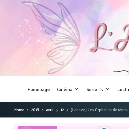
Homepage
Cinéma
Serie Tv
Lectu
Home
2019
avril
12
[Lecture] Les Orphelins de Metal 