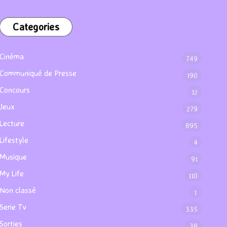
Categories
Cinéma
749
Communiqué de Presse
190
Concours
12
Jeux
279
Lecture
895
Lifestyle
4
Musique
91
My Life
110
Non classé
1
Serie Tv
335
Sorties
38