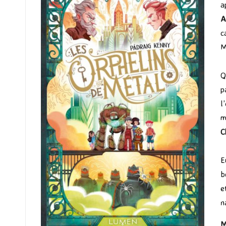
a
A
c
M
Q
p
l
m
C
E
b
e
n
M