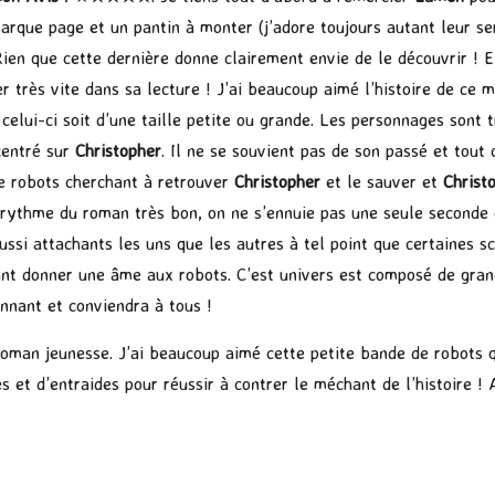
arque page et un pantin à monter (j’adore toujours autant leur serv
en que cette dernière donne clairement envie de le découvrir ! E
er très vite dans sa lecture ! J’ai beaucoup aimé l’histoire de ce
 celui-ci soit d’une taille petite ou grande. Les personnages sont
centré sur
Christopher
. Il ne se souvient pas de son passé et tout c
de robots cherchant à retrouver
Christopher
et le sauver et
Christ
e rythme du roman très bon, on ne s’ennuie pas une seule seconde e
ussi attachants les uns que les autres à tel point que certaines s
ant donner une âme aux robots. C’est univers est composé de gran
nnant et conviendra à tous !
oman jeunesse. J’ai beaucoup aimé cette petite bande de robots q
les et d’entraides pour réussir à contrer le méchant de l’histoire 
P
ar