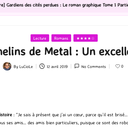
tés perdues : Le roman graphique Tome 1 Partie 2
[Sé
Posted
Lecture
Romans
★★★★☆
in
elins de Metal : Un excelle
0
By
LuCioLe
12 avril 2019
No Comments
Posted
by
istoire
: “Je sais à présent que j’ai un cœur, parce qu’il est brisé
ous ses amis… des amis bien particuliers, puisque ce sont des robot