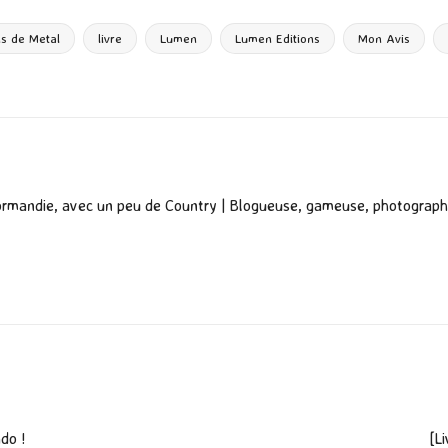
ta
g
ns de Metal
livre
Lumen
Lumen Editions
Mon Avis
er
ormandie, avec un peu de Country | Blogueuse, gameuse, photograph
do !
[Li