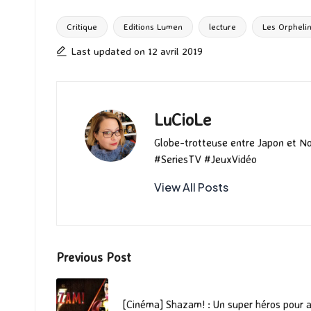
b
to
ai
es
m
e
ea
o
d
l
ky
bl
ds
Critique
Editions Lumen
lecture
Les Orpheli
Tags:
o
o
r
Last updated on 12 avril 2019
k
n
LuCioLe
Globe-trotteuse entre Japon et N
#SeriesTV #JeuxVidéo
View All Posts
Post
Previous Post
navigation
[Cinéma] Shazam! : Un super héros pour a