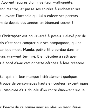
. Apprenti auprès d’un inventeur malhonnête,
son mentor, et passe ses soirées à enchanter ses
 – avant l’incendie qui lui a enlevé ses parents.
imule depuis des années un étonnant secret !
de
Christopher
est bouleversé à jamais. Enlevé par de
Mais c’est sans compter sur ses compagnons, qui ne
canique muet,
Manda
, petite fille perdue dans un
ais vraiment terminé. Bien décidée à rattraper
tes à bord d’une camionnette dérobée à leur créateur…
al qui, s’il leur manque littéralement quelques
 troupe de personnages hauts en couleur, excentriques
u Magicien d’Oz doublé d’un conte émouvant sur la
r l’envoi de ce roman avec en plus un magnifique