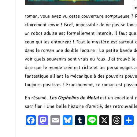
m
roman, vous avez vu cette couverture somptueuse ? Ri
clairement envie ! Bref, impossible de ne pas se lanc
un robot adulte est formellement interdit, il faut que
ceux qui les entourent ! Tout le mystère est surtout 
dans le roman une double lecture : La petite bande 
voir quels souvenirs sont vrais ou faux. J’ai trouvé l
dire que le monde crée est riche et les personnages a
fantastique alliant la mécanique à des pouvoirs pouv
toujours positives ! Franchement, ce roman est passio
En résumé,
Les Orphelins de Metal
est un excellent r
sacrifier ! Une belle histoire d’amitié, des retrouvail
Fa
M
E
Bl
T
Li
X
T
ce
as
m
u
u
n
hr