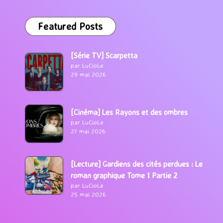
Featured Posts
[Série TV] Scarpetta
par LuCioLe
29 mai 2026
[Cinéma] Les Rayons et des ombres
par LuCioLe
27 mai 2026
[Lecture] Gardiens des cités perdues : Le
roman graphique Tome 1 Partie 2
par LuCioLe
25 mai 2026