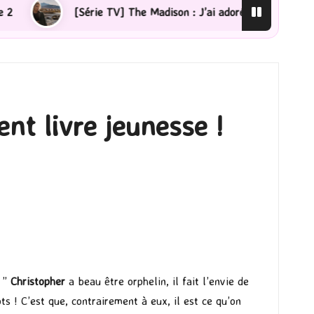
rie TV] The Madison : J’ai adoré !
[Lecture] La femme
nt livre jeunesse !
… ”
Christopher
a beau être orphelin, il fait l’envie de
s ! C’est que, contrairement à eux, il est ce qu’on