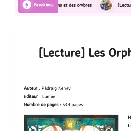
Breakings
 Les Rayons et des ombres
[Lecture] Gardiens des ci
[Lecture] Les Orph
Auteur
: Pádraig Kenny
E
diteur
: Lumen
N
ombre de pages
: 344 pages
H
t