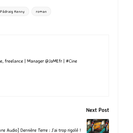
Pádraig Kenny
roman
e, freelance | Manager @JaMEfr | #Cine
Next Post
vre Audio] Dernière Terre : J’ai trop rigolé !