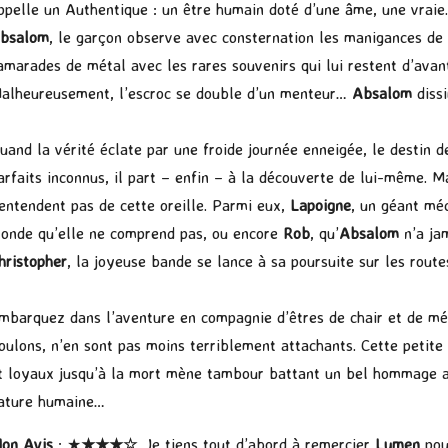
ppelle un Authentique : un être humain doté d’une âme, une vraie
bsalom
, le garçon observe avec consternation les manigances de 
amarades de métal avec les rares souvenirs qui lui restent d’avant
alheureusement, l’escroc se double d’un menteur…
Absalom
diss
uand la vérité éclate par une froide journée enneigée, le destin 
arfaits inconnus, il part – enfin – à la découverte de lui-même. 
’entendent pas de cette oreille. Parmi eux,
Lapoigne
, un géant mé
onde qu’elle ne comprend pas, ou encore
Rob
, qu’
Absalom
n’a jam
hristopher
, la joyeuse bande se lance à sa poursuite sur les rou
mbarquez dans l’aventure en compagnie d’êtres de chair et de mét
oulons, n’en sont pas moins terriblement attachants. Cette petite
t loyaux jusqu’à la mort mène tambour battant un bel hommage a
ature humaine…
on Avis
: ★
★★★☆
. Je tiens tout d’abord à remercier
Lumen
pou