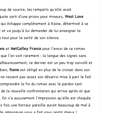
oup de sourire, les remparts qu’elle avait
juste sorti d’une prison pour mineurs,
West Love
son qui échappe complètement à Raine, déterminé à se
 et va jusqu’à lui demander de lui enseigner la
à tout pour la sortir de son silence.
ans
et
NetGalley France
pour l’envoi de ce roman.
 que l’on voit rarement : la langue des signes sans
 Malheureusement, ce dernier est un peu trop survolé et
 bien,
Raine
est obligé en plus de le croiser dans son
ne ressent pas assez son désarroi mise à part le fait
 comprendre la fin du roman avec le pardon tant
 de la nouvelle confrontation qui arrive après et que
e… On n’a aucunement l’impression qu’elle est choquée
ux fois une horreur pareille aurait beaucoup de mal à
ée amoureuse vous a fait vous sentir mieux !