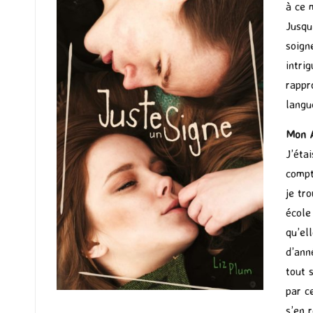
à ce 
Jusqu
soign
intri
rappr
langu
Mon 
J’éta
compt
je tr
école
qu’el
d’ann
tout 
par c
s’en 