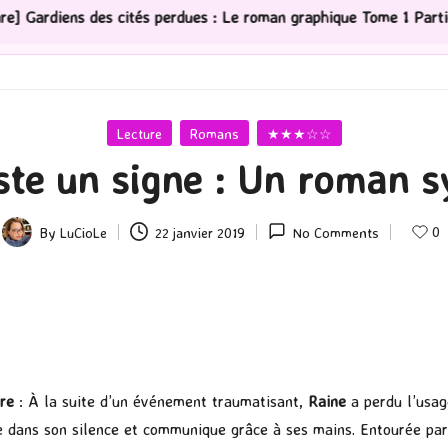
ités perdues : Le roman graphique Tome 1 Partie 2
[Sé
Posted
Lecture
Romans
★★★☆☆
in
ste un signe : Un roman 
0
By
LuCioLe
22 janvier 2019
No Comments
Posted
by
ire
: À la suite d’un événement traumatisant,
Raine
a perdu l’usag
 dans son silence et communique grâce à ses mains. Entourée par