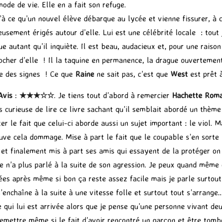
mode de vie. Elle en a fait son refuge.
’à ce qu’un nouvel élève débarque au lycée et vienne fissurer, à c
eusement érigés autour d’elle. Lui est une célébrité locale : tout 
gue autant qu’il inquiète. Il est beau, audacieux et, pour une rai
ocher d’elle ! Il la taquine en permanence, la drague ouvertement
e des signes ! Ce que
Raine
ne sait pas, c’est que
West
est prêt 
Avis
:
★★★☆☆
. Je tiens tout d’abord à remercier
Hachette Rom
is curieuse de lire ce livre sachant qu’il semblait abordé un thème
er le fait que celui-ci aborde aussi un sujet important : le viol.
ouve cela dommage. Mise à part le fait que le coupable s’en sorte
 et finalement mis à part ses amis qui essayent de la protéger on 
le n’a plus parlé à la suite de son agression. Je peux quand même
ées après même si bon ça reste assez facile mais je parle surtout
s’enchaîne à la suite à une vitesse folle et surtout tout s’arrang
e qui lui est arrivée alors que je pense qu’une personne vivant de
remettre même si le fait d’avoir rencontré un garçon et être tomb