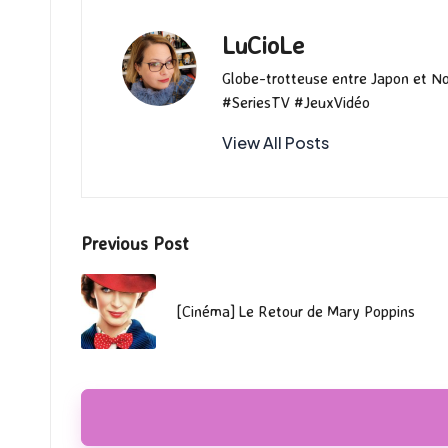
k
n
LuCioLe
Globe-trotteuse entre Japon et N
#SeriesTV #JeuxVidéo
View All Posts
Post
Previous Post
navigation
[Cinéma] Le Retour de Mary Poppins