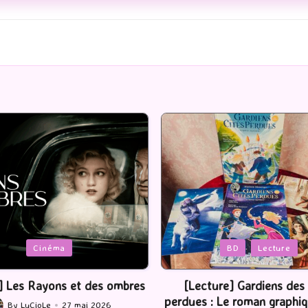
Posted
BD
Lecture
Serie Tv
USA
in
ture] Gardiens des cités
[Série TV] The Madison : J’
 : Le roman graphique Tome
By
LuCioLe
22 mai 2