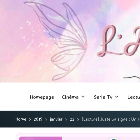
Homepage
Cinéma
Serie Tv
Lectu
Home
2019
janvier
22
[Lecture] Juste un signe : Un