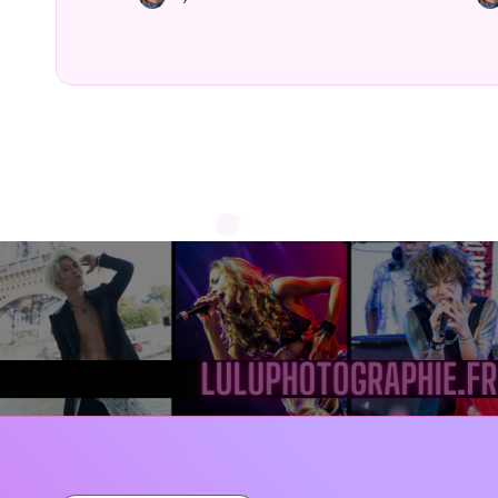
Posted
by
Pos
by