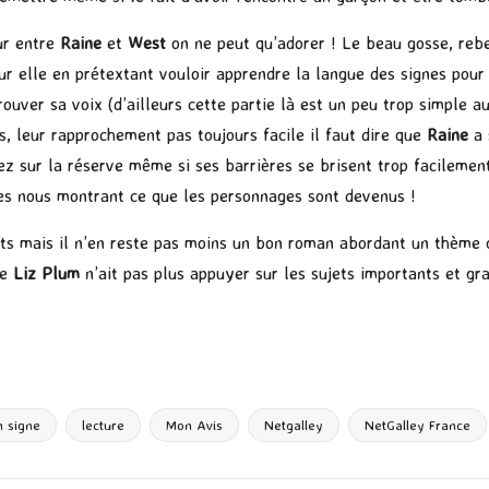
our entre
Raine
et
West
on ne peut qu’adorer ! Le beau gosse, rebel
 sur elle en prétextant vouloir apprendre la langue des signes po
rouver sa voix (d’ailleurs cette partie là est un peu trop simple 
, leur rapprochement pas toujours facile il faut dire que
Raine
a 
sez sur la réserve même si ses barrières se brisent trop facilemen
ées nous montrant ce que les personnages sont devenus !
s mais il n’en reste pas moins un bon roman abordant un thème q
ue
Liz Plum
n’ait pas plus appuyer sur les sujets importants et gr
P
ar
ta
g
n signe
lecture
Mon Avis
Netgalley
NetGalley France
er