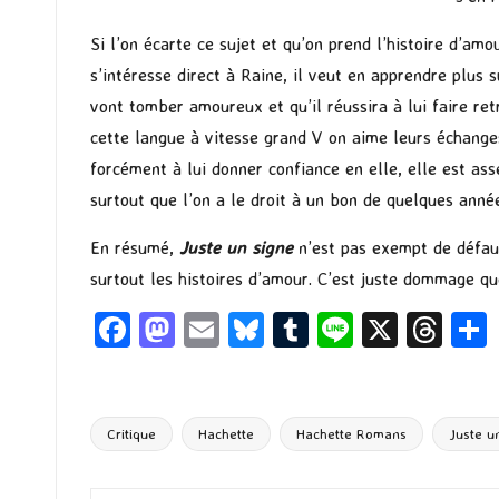
Si l’on écarte ce sujet et qu’on prend l’histoire d’am
s’intéresse direct à Raine, il veut en apprendre plus
vont tomber amoureux et qu’il réussira à lui faire ret
cette langue à vitesse grand V on aime leurs échanges
forcément à lui donner confiance en elle, elle est as
surtout que l’on a le droit à un bon de quelques ann
En résumé,
Juste un signe
n’est pas exempt de défaut
surtout les histoires d’amour. C’est juste dommage q
Fa
M
E
Bl
T
Li
X
T
ce
as
m
u
u
n
hr
b
to
ai
es
m
e
ea
o
d
l
ky
bl
ds
Critique
Hachette
Hachette Romans
Juste u
Tags:
o
o
r