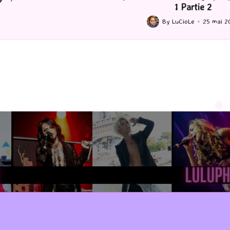
Posted
1 Partie 2
by
By
LuCioLe
25 mai 2026
ted