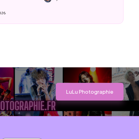
By
LuCioLe
20 mai 2026
Posted
by
LuLu Photographie