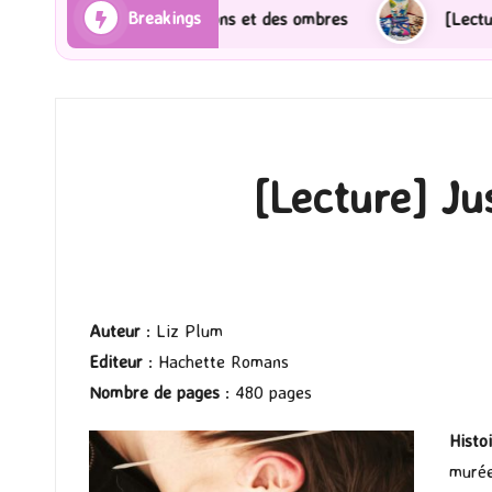
Breakings
 Les Rayons et des ombres
[Lecture] Gardiens des c
[Lecture] Ju
Auteur
: Liz Plum
Editeur
: Hachette Romans
Nombre de pages
: 480 pages
Histo
murée