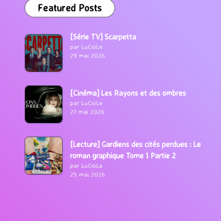
Featured Posts
[Série TV] Scarpetta
par LuCioLe
29 mai 2026
[Cinéma] Les Rayons et des ombres
par LuCioLe
27 mai 2026
[Lecture] Gardiens des cités perdues : Le
roman graphique Tome 1 Partie 2
par LuCioLe
25 mai 2026