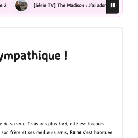
rie TV] The Madison : J’ai adoré !
[Lecture] La femme
sympathique !
e de sa voix. Trois ans plus tard, elle est toujours
 son frère et ses meilleurs amis,
Raine
s’est habituée