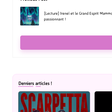
Post
navigation
[Lecture] Ireneï et le Grand Esprit Mammou
passionnant !
Derniers articles !