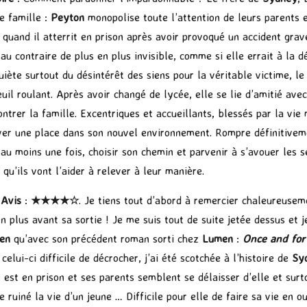
te famille :
Peyton
monopolise toute l’attention de leurs parents et
 quand il atterrit en prison après avoir provoqué un accident grave,
 au contraire de plus en plus invisible, comme si elle errait à la d
quiète surtout du désintérêt des siens pour la véritable victime, l
euil roulant. Après avoir changé de lycée, elle se lie d’amitié ave
ontrer la famille. Excentriques et accueillants, blessés par la vie
ver une place dans son nouvel environnement. Rompre définitiveme
 au moins une fois, choisir son chemin et parvenir à s’avouer les 
 qu’ils vont l’aider à relever à leur manière.
Avis
:
★★★★☆
. Je tiens tout d’abord à remercier chaleureusem
en plus avant sa sortie ! Je me suis tout de suite jetée dessus et j
en
qu’avec son précédent roman sorti chez
Lumen
:
Once and for 
celui-ci difficile de décrocher, j’ai été scotchée à l’histoire de
Sy
e est en prison et ses parents semblent se délaisser d’elle et surt
 ruiné la vie d’un jeune … Difficile pour elle de faire sa vie en ou