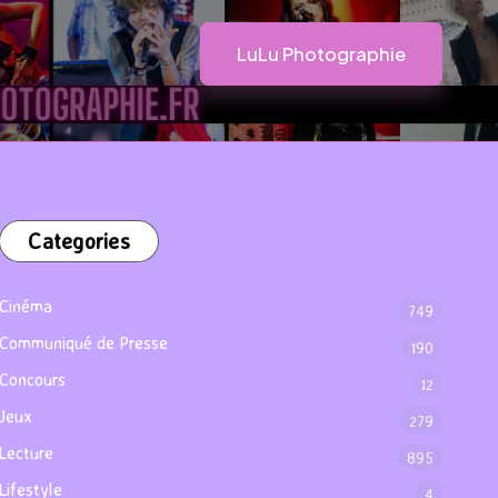
LuLu Photographie
Categories
Cinéma
749
Communiqué de Presse
190
Concours
12
Jeux
279
Lecture
895
Lifestyle
4