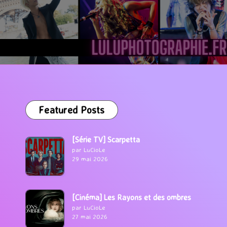
Featured Posts
[Série TV] Scarpetta
par LuCioLe
29 mai 2026
[Cinéma] Les Rayons et des ombres
par LuCioLe
27 mai 2026