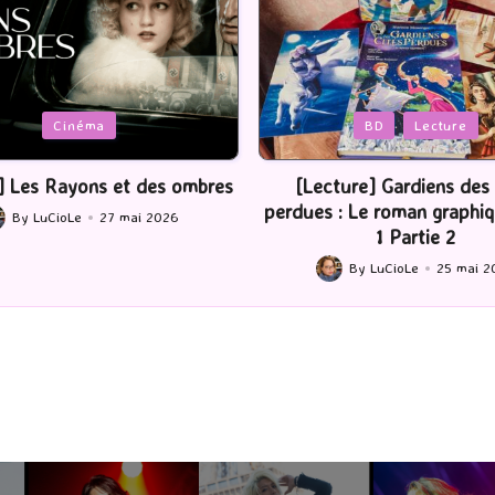
Posted
BD
Lecture
Serie Tv
USA
in
ture] Gardiens des cités
[Série TV] The Madison : J’
 : Le roman graphique Tome
By
LuCioLe
22 mai 2
Posted
1 Partie 2
by
By
LuCioLe
25 mai 2026
ted