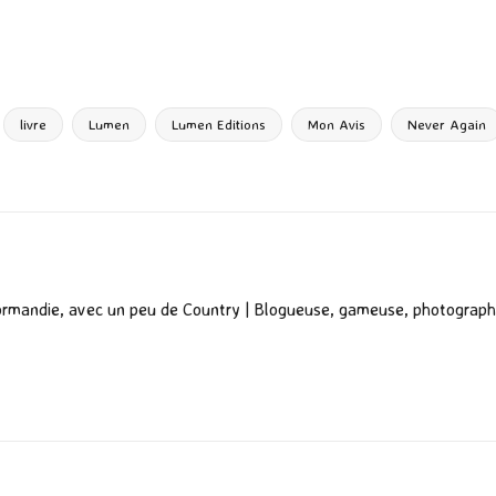
P
ar
ta
g
livre
Lumen
Lumen Editions
Mon Avis
Never Again
er
ormandie, avec un peu de Country | Blogueuse, gameuse, photograph