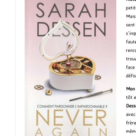
peti
Mais
sent
s’in
faut
renc
trou
face
défis
Mon 
tôt 
Dess
avec 
frèr
même