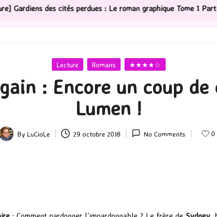
tés perdues : Le roman graphique Tome 1 Partie 2
[Sé
Posted
Lecture
Romans
★★★★☆
in
gain : Encore un coup de
Lumen !
0
By
LuCioLe
29 octobre 2018
No Comments
Posted
by
oire
: Comment pardonner l’impardonnable ? Le frère de
Sydney
, 