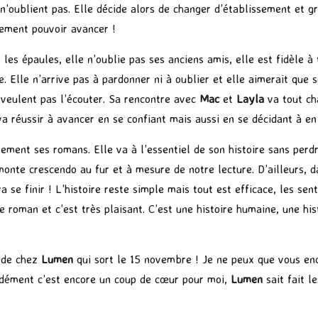
 n’oublient pas. Elle décide alors de changer d’établissement et g
lement pouvoir avancer !
ur les épaules, elle n’oublie pas ses anciens amis, elle est fidèle
re. Elle n’arrive pas à pardonner ni à oublier et elle aimerait qu
 veulent pas l’écouter. Sa rencontre avec
Mac
et
Layla
va tout ch
e va réussir à avancer en se confiant mais aussi en se décidant à en
cilement ses romans. Elle va à l’essentiel de son histoire sans per
onte crescendo au fur et à mesure de notre lecture. D’ailleurs, da
se finir ! L’histoire reste simple mais tout est efficace, les se
e roman et c’est très plaisant. C’est une histoire humaine, une hist
e de chez
Lumen
qui sort le 15 novembre ! Je ne peux que vous enc
cidément c’est encore un coup de cœur pour moi,
Lumen
sait fait 