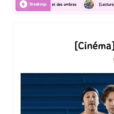
Breakings
[Lecture] Gardiens des cités perdues : Le roman graphique 
[Cinéma]