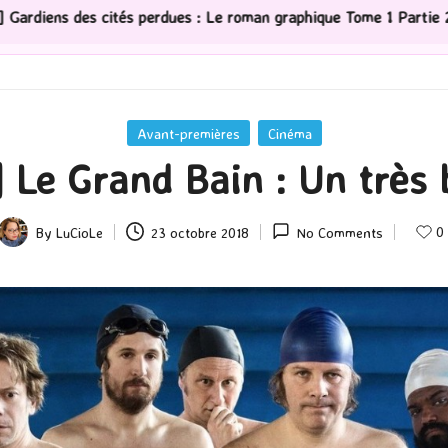
Tome 1 Partie 2
[Série TV] The Madison : J’ai adoré !
Posted
Avant-premières
Cinéma
in
 Le Grand Bain : Un très b
0
By
LuCioLe
23 octobre 2018
No Comments
Posted
by