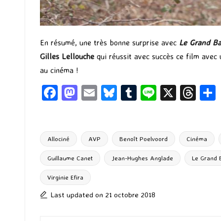
En résumé, une très bonne surprise avec
Le Grand Ba
Gilles Lellouche
qui réussit avec succès ce film avec 
au cinéma !
Fa
M
E
Bl
T
Li
X
T
ce
as
m
u
u
n
hr
b
to
ai
es
m
e
ea
o
d
l
ky
bl
ds
Allociné
AVP
Benoît Poelvoord
Cinéma
o
o
r
Guillaume Canet
Jean-Hughes Anglade
Le Grand 
k
n
Tags:
Virginie Efira
Last updated on 21 octobre 2018