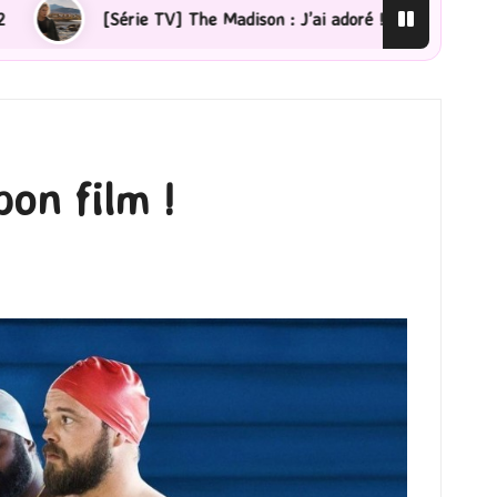
[Lecture] La femme de ménage : J’ai sauté le pas !
on film !