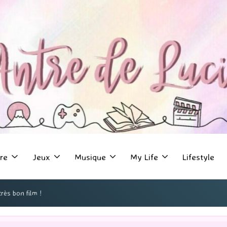
re
Jeux
Musique
My Life
Lifestyle
rès bon film !