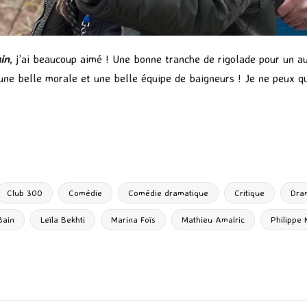
in
, j’ai beaucoup aimé ! Une bonne tranche de rigolade pour un aus
une belle morale et une belle équipe de baigneurs ! Je ne peux que
P
ar
ta
g
Club 300
Comédie
Comédie dramatique
Critique
Dra
er
Bain
Leïla Bekhti
Marina Foïs
Mathieu Amalric
Philippe 