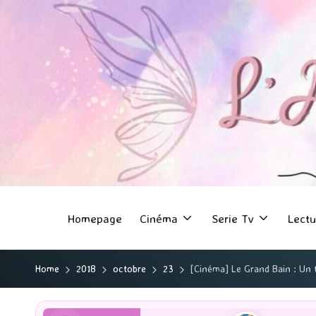
Homepage
Cinéma
Serie Tv
Lectu
Home
2018
octobre
23
[Cinéma] Le Grand Bain : Un t