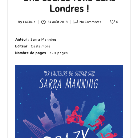
Londres !
By
LuCioLe
24 août 2018
No Comments
0
Posted
by
Auteur
: Sarra Manning
Editeur
: Castelmore
Nombre de pages
: 320 pages