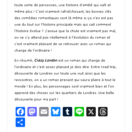
toute sorte de personnes, une histoire d’amitié qui naît et
même plus ! C’est vraiment rafraîchissant, les bonnes clés
des comédies romantiques sont là même si ça n’en est pas
une du tout sur l’histoire principale mais qui sait comment
l’histoire évolue ? J’avoue que la chute est vraiment pas mal,
on ne s’y attend pas réellement à l’évolution du roman et
c’est vraiment plaisant de se retrouver avec un roman qui
change de l’ordinaire !
En résumé,
Crazy London
est un roman qui change de
l’ordinaire et c’est assez plaisant je dois dire. Entre road trip,
découverte de Londres sur toute une nuit ainsi que les
rencontres, on a un roman prenant qui saura plaire à tout le
monde ! En plus, les personnages sont vraiment bien et l’on
apprend des choses sur les quartiers de Londres. Une belle
découverte pour ma part !
Fa
M
E
Bl
T
Li
X
T
ce
as
m
u
u
n
hr
P
b
to
ai
es
m
e
ea
ar