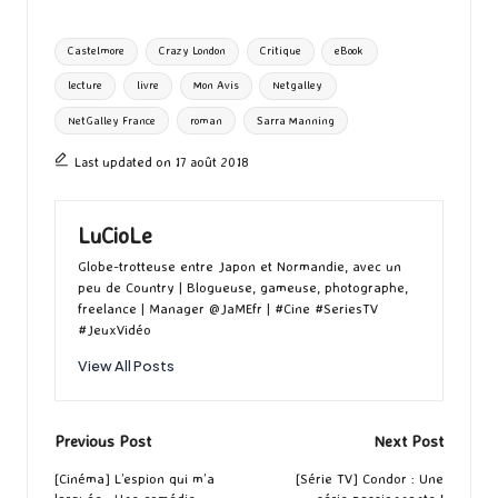
o
d
l
ky
bl
ds
ta
Tags:
Castelmore
Crazy London
Critique
eBook
o
o
r
g
lecture
livre
Mon Avis
Netgalley
k
n
er
NetGalley France
roman
Sarra Manning
Last updated on 17 août 2018
LuCioLe
Globe-trotteuse entre Japon et Normandie, avec un
peu de Country | Blogueuse, gameuse, photographe,
freelance | Manager @JaMEfr | #Cine #SeriesTV
#JeuxVidéo
View All Posts
Post
Previous Post
Next Post
navigation
[Cinéma] L’espion qui m’a
[Série TV] Condor : Une