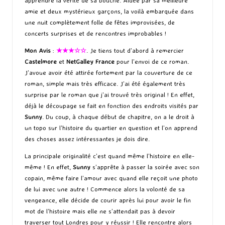
apprendre la vérité de sa bouche. Aidée par sa meilleure
amie et deux mystérieux garçons, la voilà embarquée dans
une nuit complètement folle de fêtes improvisées, de
concerts surprises et de rencontres improbables !
Mon Avis
:
★★★☆☆
. Je tiens tout d’abord à remercier
Castelmore
et
NetGalley France
pour l’envoi de ce roman.
J’avoue avoir été attirée fortement par la couverture de ce
roman, simple mais très efficace. J’ai été également très
surprise par le roman que j’ai trouvé très original ! En effet,
déjà le découpage se fait en fonction des endroits visités par
Sunny
. Du coup, à chaque début de chapitre, on a le droit à
un topo sur l’histoire du quartier en question et l’on apprend
des choses assez intéressantes je dois dire.
La principale originalité c’est quand même l’histoire en elle-
même ! En effet,
Sunny
s’apprête à passer la soirée avec son
copain, même faire l’amour avec quand elle reçoit une photo
de lui avec une autre ! Commence alors la volonté de sa
vengeance, elle décide de courir après lui pour avoir le fin
mot de l’histoire mais elle ne s’attendait pas à devoir
traverser tout Londres pour y réussir ! Elle rencontre alors