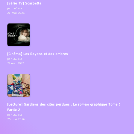
[Série TV] Scarpetta
par LuCioLe
29 mai 2026
[Cinéma] Les Rayons et des ombres
par LuCioLe
27 mai 2026
[Lecture] Gardiens des cités perdues : Le roman graphique Tome 1
Partie 2
par LuCioLe
25 mai 2026