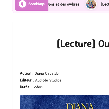
Breakings
] Les Rayons et des ombres
[Lecture] Gardiens des 
[Lecture] Ou
Auteur
: Diana Gabaldon
Editeur
: Audible Studios
Durée
: 35h05