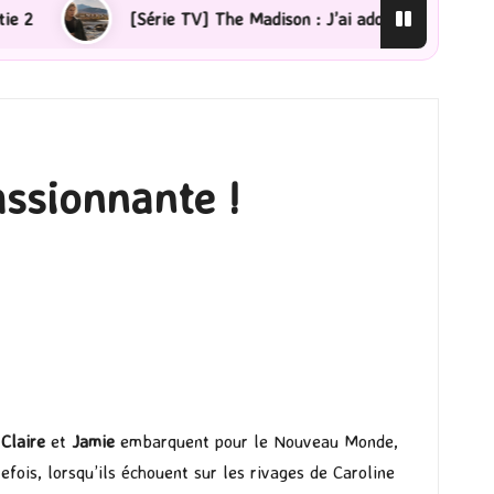
érie TV] The Madison : J’ai adoré !
[Lecture] La femm
assionnante !
,
Claire
et
Jamie
embarquent pour le Nouveau Monde,
tefois, lorsqu’ils échouent sur les rivages de Caroline