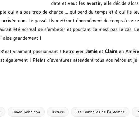
date et veut les avertir, elle décide alor
uple qui n’a pas trop de chance … qui perd du temps et à qui ils leu
eur arrivée dans le passé. Ils mettront énormément de temps à se 
urait été normal de s’embêter et pourtant ce n’est pas le cas. Le 
qui aide grandement !
 4
est vraiment passionnant ! Retrouver
Jamie
et
Claire
en Amériq
st également ! Pleins d’aventures attendent tous nos héros et je 
P
ar
ta
g
e
Diana Gabaldon
lecture
Les Tambours de l'Automne
l
er