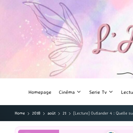
Homepage
Cinéma
Serie Tv
Lectu
Home
2018
août
21
[Lecture] Outlander 4 : Quelle su