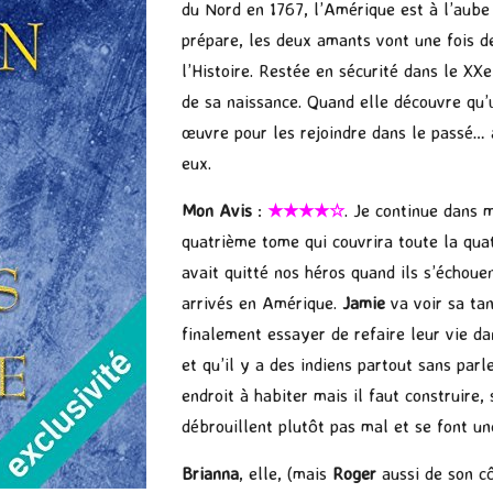
du Nord en 1767, l’Amérique est à l’aube 
prépare, les deux amants vont une fois de
l’Histoire. Restée en sécurité dans le XXe 
de sa naissance. Quand elle découvre qu’u
œuvre pour les rejoindre dans le passé… 
eux.
Mon Avis
:
★★★★☆
. Je continue dans
quatrième tome qui couvrira toute la quat
avait quitté nos héros quand ils s’échoue
arrivés en Amérique.
Jamie
va voir sa tan
finalement essayer de refaire leur vie da
et qu’il y a des indiens partout sans par
endroit à habiter mais il faut construire,
débrouillent plutôt pas mal et se font une
Brianna
, elle, (mais
Roger
aussi de son cô