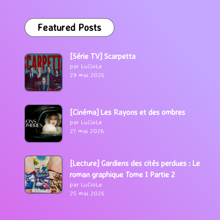
Featured Posts
[Série TV] Scarpetta
par LuCioLe
29 mai 2026
[Cinéma] Les Rayons et des ombres
par LuCioLe
27 mai 2026
[Lecture] Gardiens des cités perdues : Le
roman graphique Tome 1 Partie 2
par LuCioLe
25 mai 2026