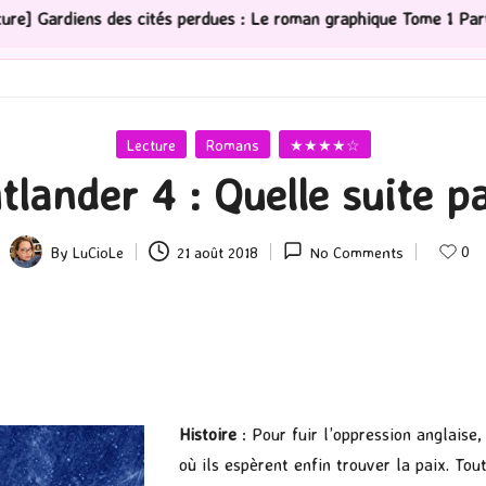
cités perdues : Le roman graphique Tome 1 Partie 2
[S
Posted
Lecture
Romans
★★★★☆
in
tlander 4 : Quelle suite p
0
By
LuCioLe
21 août 2018
No Comments
Posted
by
Histoire
: Pour fuir l’oppression anglaise
où ils espèrent enfin trouver la paix. Tou