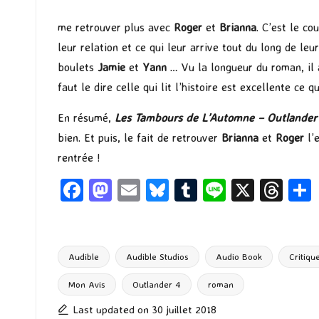
me retrouver plus avec
Roger
et
Brianna
. C’est le co
leur relation et ce qui leur arrive tout du long de l
boulets
Jamie
et
Yann
… Vu la longueur du roman, il a
faut le dire celle qui lit l’histoire est excellente ce 
En résumé,
Les Tambours de L’Automne – Outlander
bien. Et puis, le fait de retrouver
Brianna
et
Roger
l’e
rentrée !
Fa
M
E
Bl
T
Li
X
T
ce
as
m
u
u
n
hr
b
to
ai
es
m
e
ea
o
d
l
ky
bl
ds
Audible
Audible Studios
Audio Book
Critiqu
o
o
r
Mon Avis
Outlander 4
roman
Tags:
k
n
Last updated on 30 juillet 2018