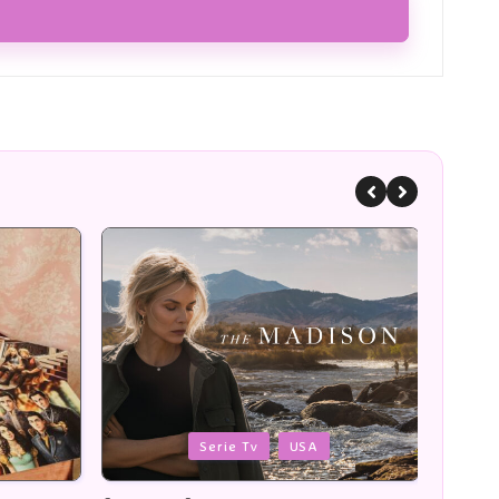
Posted
Poste
Romans
in
in