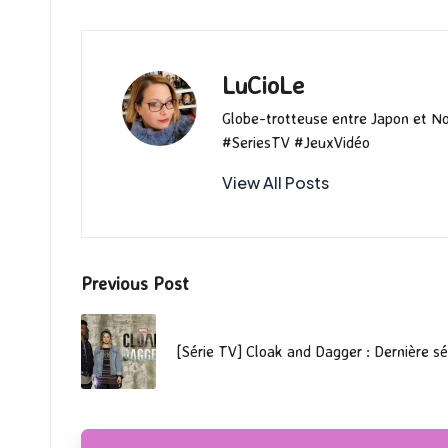
LuCioLe
Globe-trotteuse entre Japon et N
#SeriesTV #JeuxVidéo
View All Posts
Post
Previous Post
navigation
[Série TV] Cloak and Dagger : Dernière sé