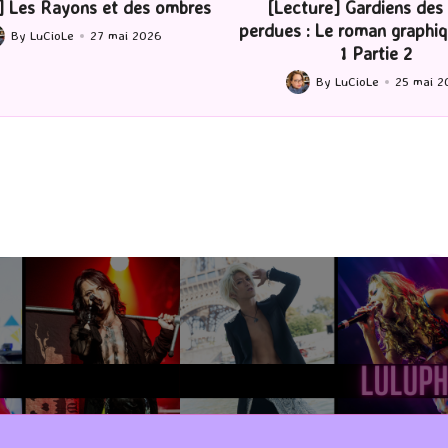
ture] Gardiens des cités
[Série TV] The Madison : J’
 : Le roman graphique Tome
By
LuCioLe
22 mai 2
Posted
1 Partie 2
by
By
LuCioLe
25 mai 2026
ted