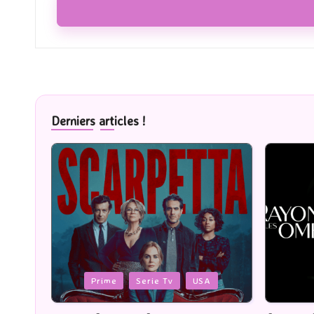
Derniers articles !
Posted
Posted
Cinéma
in
in