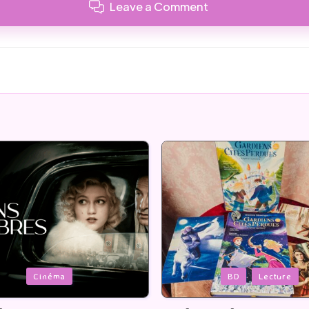
Leave a Comment
Posted
BD
Lecture
Serie Tv
USA
in