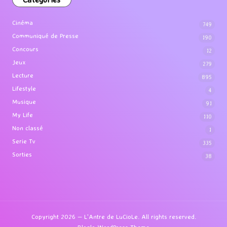
Cinéma
749
Communiqué de Presse
190
Concours
12
Jeux
279
Lecture
895
Lifestyle
4
Musique
91
My Life
110
Non classé
1
Serie Tv
335
Sorties
38
Copyright 2026 — L'Antre de LuCioLe. All rights reserved.