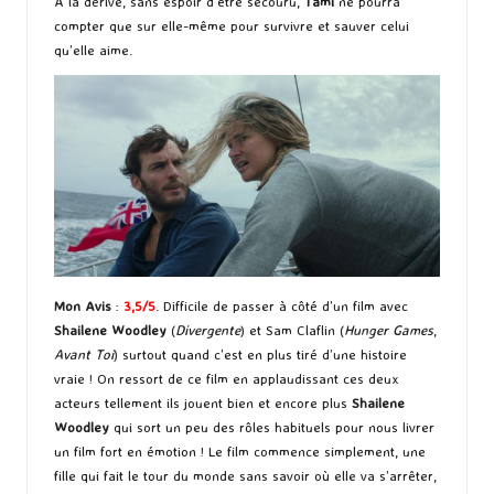
À la dérive, sans espoir d’être secouru,
Tami
ne pourra
compter que sur elle-même pour survivre et sauver celui
qu’elle aime.
Mon Avis
:
3,5/5
. Difficile de passer à côté d’un film avec
Shailene Woodley
(
Divergente
) et Sam Claflin (
Hunger Games
,
Avant Toi
) surtout quand c’est en plus tiré d’une histoire
vraie ! On ressort de ce film en applaudissant ces deux
acteurs tellement ils jouent bien et encore plus
Shailene
Woodley
qui sort un peu des rôles habituels pour nous livrer
un film fort en émotion ! Le film commence simplement, une
fille qui fait le tour du monde sans savoir où elle va s’arrêter,