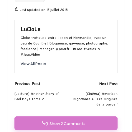
Last updated on 15 juillet 2018
LuCioLe
Globe-trotteuse entre Japon et Normandie, avec un
peu de Country | Blogueuse, gameuse, photographe,
freelance | Manager @JaMEfr | #Cine #SeriesTV
#JeuxVidéo
View All Posts
Post
Previous Post
Next Post
navigation
[Lecture] Another Story of
[Cinéma] American
Bad Boys Tome 2
Nightmare 4 : Les Origines
de la purge !
Show 2 Comments