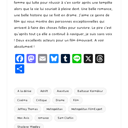
femme qui lutte pour réussir à s’en sortir après une tempête
alors que la vie lui souriait à pleine dent. Une belle romance,
une belle histoire qui se finit en drame. J’aime ce genre de
film qui nous montre des personnes exceptionnelles qui
arrivent à faire des choses folles pour survivre. Le pire c’est
qu’après tout ça elle a continué à naviguer, je suis sans voix
! Deux excellents acteurs pour un film émouvant. A voir
absolument !
Fa
M
E
Bl
T
Li
X
T
ce
as
m
u
u
n
hr
P
b
to
ai
es
m
e
ea
ar
o
d
l
ky
bl
ds
ta
Tags:
A la dérive
Adrift
Aventure
Baltasar Kormákur
o
o
r
g
Cinéma
Critique
Drame
Film
k
n
er
Jeffrey Thomas
Metropolitan
Metropolitan FilmExport
Mon Avis
romance
Sam Claflin
Shailene Woodley