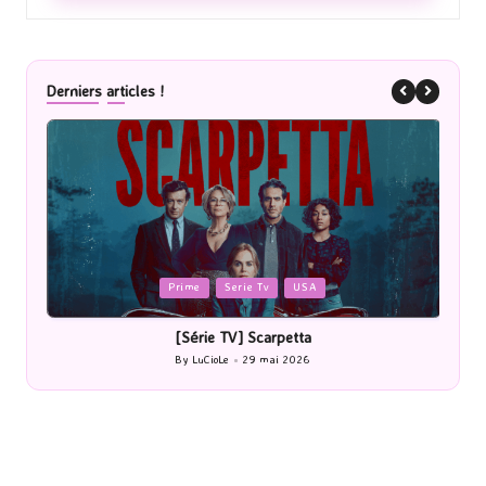
Derniers articles !
Posted
P
Prime
Serie Tv
USA
in
i
[Série TV] Scarpetta
By
LuCioLe
29 mai 2026
Posted
by