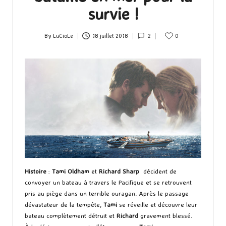
survie !
By
LuCioLe
18 juillet 2018
2
0
Posted
by
Histoire
:
Tami Oldham
et
Richard Sharp
décident de
convoyer un bateau à travers le Pacifique et se retrouvent
pris au piège dans un terrible ouragan. Après le passage
dévastateur de la tempête,
Tami
se réveille et découvre leur
bateau complètement détruit et
Richard
gravement blessé.