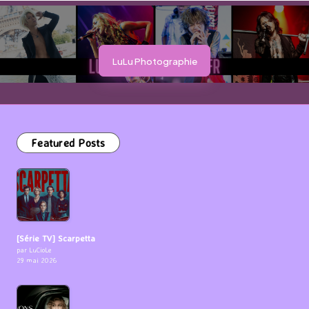
LuLu Photographie
Featured Posts
[Série TV] Scarpetta
par LuCioLe
29 mai 2026