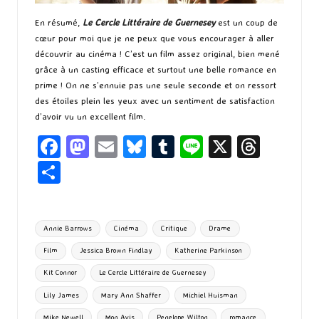
En résumé,
Le Cercle Littéraire de Guernesey
est un coup de
cœur pour moi que je ne peux que vous encourager à aller
découvrir au cinéma ! C’est un film assez original, bien mené
grâce à un casting efficace et surtout une belle romance en
prime ! On ne s’ennuie pas une seule seconde et on ressort
des étoiles plein les yeux avec un sentiment de satisfaction
d’avoir vu un excellent film.
Fa
M
E
Bl
T
Li
X
T
ce
as
m
u
u
n
hr
P
b
to
ai
es
m
e
ea
ar
o
d
l
ky
bl
ds
ta
Tags:
Annie Barrows
Cinéma
Critique
Drame
o
o
r
g
Film
Jessica Brown Findlay
Katherine Parkinson
k
n
er
Kit Connor
Le Cercle Littéraire de Guernesey
Lily James
Mary Ann Shaffer
Michiel Huisman
Mike Newell
Mon Avis
Penelope Wilton
romance