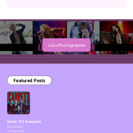
Posted
Posted
by
by
LuLu Photographie
Featured Posts
[Série TV] Scarpetta
par LuCioLe
29 mai 2026