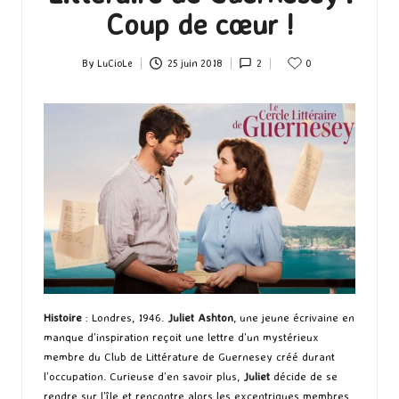
Coup de cœur !
By
LuCioLe
25 juin 2018
2
0
Posted
by
Histoire
: Londres, 1946.
Juliet Ashton
, une jeune écrivaine en
manque d’inspiration reçoit une lettre d’un mystérieux
membre du Club de Littérature de Guernesey créé durant
l’occupation. Curieuse d’en savoir plus,
Juliet
décide de se
rendre sur l’île et rencontre alors les excentriques membres