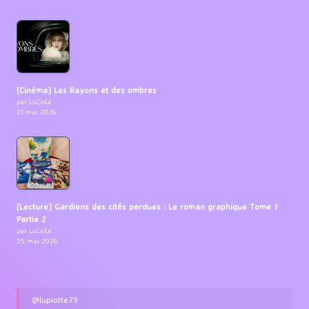
[Cinéma] Les Rayons et des ombres
par LuCioLe
27 mai 2026
[Lecture] Gardiens des cités perdues : Le roman graphique Tome 1
Partie 2
par LuCioLe
25 mai 2026
@lupiotte79