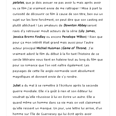
patates
, que je dois avouer ne pas avoir lu mais après avoir
vu ce film j’ai vraiment envie de me rattraper ! Mise à part la
curiosité de découvrir ce film à cause de son titre, ben oui un
sujet sur les livre forcément, on peut dire que son casting est
plutôt alléchant ! Les amateurs de
Downton Abbey
seront
ravis d’y retrouver moult acteurs de la série (
Lily James
,
Jessica Brown Findlay
ou encore
Penelope Wilton
) ! Rien que
pour ça mon intérêt était grand mais aussi pour l’autre
acteur principal
Michiel Huisman
(
Game of Throne
). J’ai
vraiment adoré le film du début à la fin tant l’histoire de ce
cercle littéraire nous tient en haleine tout au long du film que
pour sa romance que l’on voit naître également. Les
paysages de cette île anglo-normande sont absolument
magnifiques et donnent envie de s’y rendre.
Juliet
a du mal à se remettre à l’écriture après la seconde
guerre mondiale. Elle n’a goût à rien et son éditeur lui
voudrait qu’elle réussisse à lui en écrire un autre. Elle a
quand même un homme dans sa vie mais on voit clairement
qu’elle ressent un manque. Un jour, une lettre lui arrive, d’un
homme sur l’île de Guernesey qui lui écrit après avoir