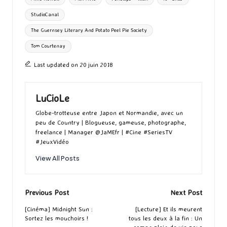
StudioCanal
The Guernsey Literary And Potato Peel Pie Society
Tom Courtenay
Last updated on 20 juin 2018
LuCioLe
Globe-trotteuse entre Japon et Normandie, avec un
peu de Country | Blogueuse, gameuse, photographe,
freelance | Manager @JaMEfr | #Cine #SeriesTV
#JeuxVidéo
View All Posts
Post
Previous Post
Next Post
navigation
[Cinéma] Midnight Sun :
[Lecture] Et ils meurent
Sortez les mouchoirs !
tous les deux à la fin : Un