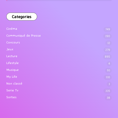
Categories
Cinéma
749
Communiqué de Presse
190
Concours
12
Jeux
279
Lecture
895
Lifestyle
4
Musique
91
My Life
110
Non classé
1
Serie Tv
335
Sorties
38