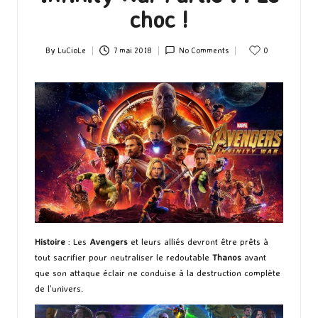
choc !
By
LuCioLe
7 mai 2018
No Comments
0
Posted
by
Histoire
: Les
Avengers
et leurs alliés devront être prêts à
tout sacrifier pour neutraliser le redoutable
Thanos
avant
que son attaque éclair ne conduise à la destruction complète
de l’univers.