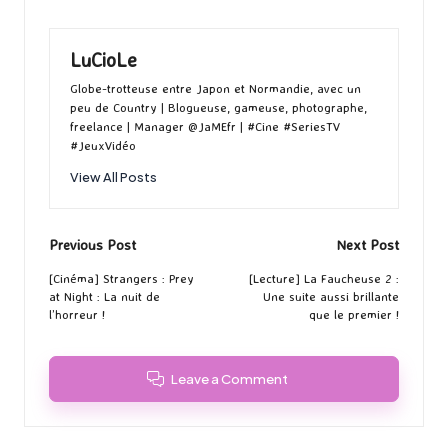
LuCioLe
Globe-trotteuse entre Japon et Normandie, avec un
peu de Country | Blogueuse, gameuse, photographe,
freelance | Manager @JaMEfr | #Cine #SeriesTV
#JeuxVidéo
View All Posts
Post
Previous Post
Next Post
navigation
[Cinéma] Strangers : Prey
[Lecture] La Faucheuse 2 :
at Night : La nuit de
Une suite aussi brillante
l’horreur !
que le premier !
Leave a Comment