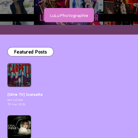
LuLu Photographie
Featured Posts
[Série TV] Scarpetta
par LuCioLe
29 mai 2026