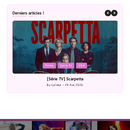
Derniers articles !
Posted
P
Prime
Serie Tv
USA
in
i
[Série TV] Scarpetta
By
LuCioLe
29 mai 2026
Posted
by