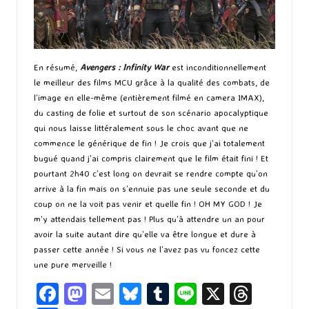
En résumé,
Avengers : Infinity War
est inconditionnellement
le meilleur des films MCU grâce à la qualité des combats, de
l’image en elle-même (entièrement filmé en camera IMAX),
du casting de folie et surtout de son scénario apocalyptique
qui nous laisse littéralement sous le choc avant que ne
commence le générique de fin ! Je crois que j’ai totalement
bugué quand j’ai compris clairement que le film était fini ! Et
pourtant 2h40 c’est long on devrait se rendre compte qu’on
arrive à la fin mais on s’ennuie pas une seule seconde et du
coup on ne la voit pas venir et quelle fin ! OH MY GOD ! Je
m’y attendais tellement pas ! Plus qu’à attendre un an pour
avoir la suite autant dire qu’elle va être longue et dure à
passer cette année ! Si vous ne l’avez pas vu foncez cette
une pure merveille !
Fa
M
E
Bl
T
Li
X
T