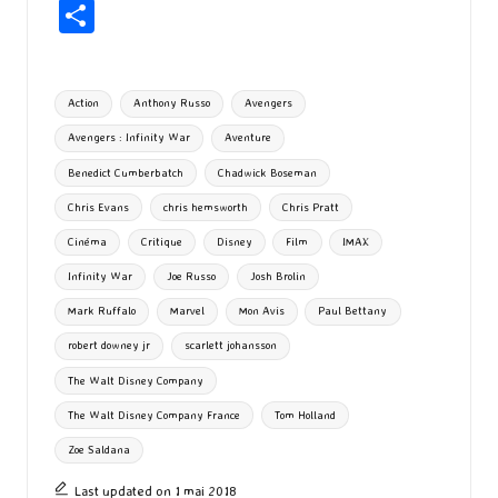
ce
as
m
u
u
n
hr
P
b
to
ai
es
m
e
ea
ar
o
d
l
ky
bl
ds
ta
Tags:
Action
Anthony Russo
Avengers
o
o
r
g
Avengers : Infinity War
Aventure
k
n
er
Benedict Cumberbatch
Chadwick Boseman
Chris Evans
chris hemsworth
Chris Pratt
Cinéma
Critique
Disney
Film
IMAX
Infinity War
Joe Russo
Josh Brolin
Mark Ruffalo
Marvel
Mon Avis
Paul Bettany
robert downey jr
scarlett johansson
The Walt Disney Company
The Walt Disney Company France
Tom Holland
Zoe Saldana
Last updated on 1 mai 2018