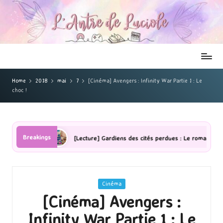
Home
2018
mai
7
[Cinéma] Avengers : Infinity War Partie 1 : Le
choc !
Breakings
res
[Lecture] Gardiens des cités perdues : Le roman graphique Tom
Posted
Cinéma
in
[Cinéma] Avengers :
Infinity War Partie 1 : Le