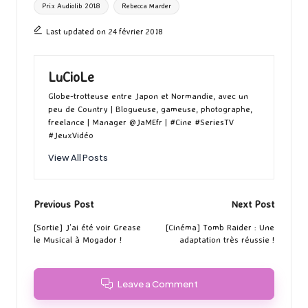
Prix Audiolib 2018
Rebecca Marder
Last updated on 24 février 2018
LuCioLe
Globe-trotteuse entre Japon et Normandie, avec un
peu de Country | Blogueuse, gameuse, photographe,
freelance | Manager @JaMEfr | #Cine #SeriesTV
#JeuxVidéo
View All Posts
Post
Previous Post
Next Post
navigation
[Sortie] J’ai été voir Grease
[Cinéma] Tomb Raider : Une
le Musical à Mogador !
adaptation très réussie !
Leave a Comment