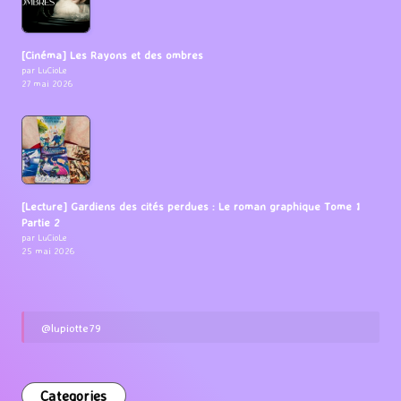
[Cinéma] Les Rayons et des ombres
par LuCioLe
27 mai 2026
[Lecture] Gardiens des cités perdues : Le roman graphique Tome 1
Partie 2
par LuCioLe
25 mai 2026
@lupiotte79
Categories