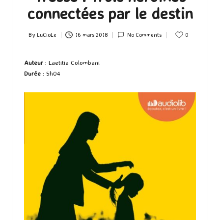
connectées par le destin
By
LuCioLe
16 mars 2018
No Comments
0
Posted
by
Auteur
: Laetitia Colombani
Durée
: 5h04