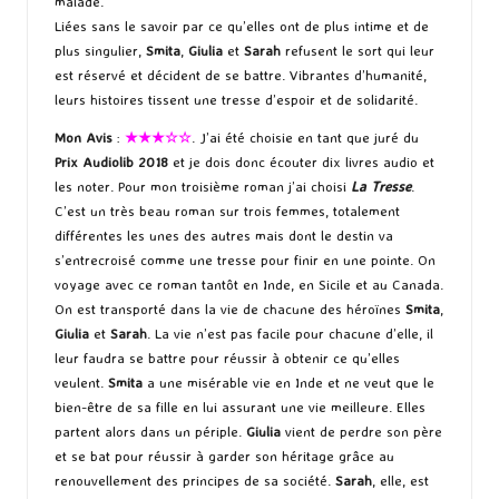
malade.
Liées sans le savoir par ce qu’elles ont de plus intime et de
plus singulier,
Smita
,
Giulia
et
Sarah
refusent le sort qui leur
est réservé et décident de se battre. Vibrantes d’humanité,
leurs histoires tissent une tresse d’espoir et de solidarité.
Mon Avis
:
★★★☆☆
. J’ai été choisie en tant que juré du
Prix Audiolib 2018
et je dois donc écouter dix livres audio et
les noter. Pour mon troisième roman j’ai choisi
La Tresse
.
C’est un très beau roman sur trois femmes, totalement
différentes les unes des autres mais dont le destin va
s’entrecroisé comme une tresse pour finir en une pointe. On
voyage avec ce roman tantôt en Inde, en Sicile et au Canada.
On est transporté dans la vie de chacune des héroïnes
Smita
,
Giulia
et
Sarah
. La vie n’est pas facile pour chacune d’elle, il
leur faudra se battre pour réussir à obtenir ce qu’elles
veulent.
Smita
a une misérable vie en Inde et ne veut que le
bien-être de sa fille en lui assurant une vie meilleure. Elles
partent alors dans un périple.
Giulia
vient de perdre son père
et se bat pour réussir à garder son héritage grâce au
renouvellement des principes de sa société.
Sarah
, elle, est