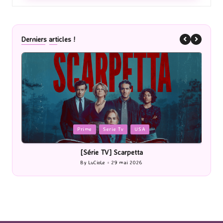
Derniers articles !
Posted
P
Prime
Serie Tv
USA
in
i
[Série TV] Scarpetta
By
LuCioLe
29 mai 2026
Posted
by