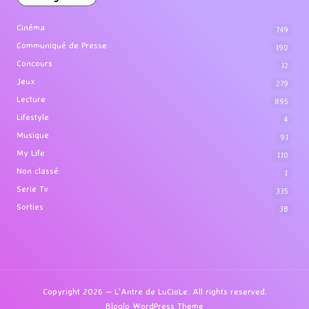
Cinéma
749
Communiqué de Presse
190
Concours
12
Jeux
279
Lecture
895
Lifestyle
4
Musique
91
My Life
110
Non classé
1
Serie Tv
335
Sorties
38
Copyright 2026 — L'Antre de LuCioLe. All rights reserved.
Bloglo WordPress Theme