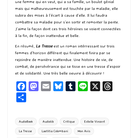
une femme qui en veut, qui a sa famille, un boulot génial
mais qui malheureusement est touchée par la maladie, elle
subira des mises à l’écart à cause d’elle. Il lui faudra
combattre sa maladie pour s’en sortir et remonter la pente.
J’aime la façon dont ces trois héroïnes se voient connectées
à la fin, de façon inattendue et belle.
En résumé,
La Tresse
est un roman intérressant sur trois
femmes d’horizon différent qui finalement finira par se
rejoindre de manière inattendue. Une histoire de vie, de
combat, de persévérance qui se tisse en une tresse d’espoir
et de solidarité. Une très belle oeuvre à découvrir !
Fa
M
E
Bl
T
Li
X
T
ce
as
m
u
u
n
hr
P
b
to
ai
es
m
e
ea
ar
o
d
l
ky
bl
ds
ta
Tags:
AudioBook
Audiolib
Critique
Estelle Vincent
o
o
r
g
La Tresse
Laetitia Colombani
Mon Avis
k
n
er