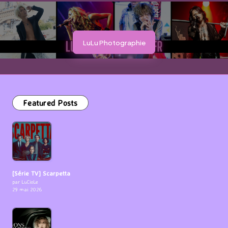
LuLu Photographie
Featured Posts
[Série TV] Scarpetta
par LuCioLe
29 mai 2026