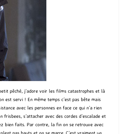
etit pêché, j’adore voir les films catastrophes et là
e on est servi ! En même temps c’est pas bête mais
sistance avec les personnes en face ce qui n’a rien
en frisbees, s’attacher avec des cordes d’escalade et
z bien faits. Par contre, la fin on se retrouve avec
 volent pas hauts et on se marre. C’est vraiment un