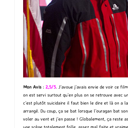
Mon Avis
:
2,5/5
. J’avoue j’avais envie de voir ce fi
on est servi surtout qu’en plus on se retrouve avec u
c’est plutôt suicidaire il faut bien le dire et là on 
arrangé. Du coup, ça se bat lorsque l’ouragan bat son 
voler au vent et j’en passe ! Globalement, ça reste ass
une scène totalement folle, assez mal faite et vraimen