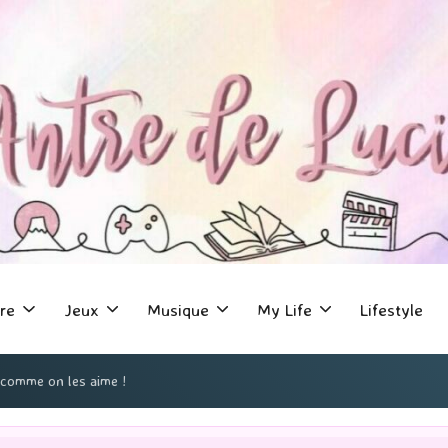
re
Jeux
Musique
My Life
Lifestyle
 comme on les aime !