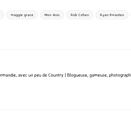
ta
g
maggie grace
Mon Avis
Rob Cohen
Ryan Kwanten
er
ormandie, avec un peu de Country | Blogueuse, gameuse, photograph