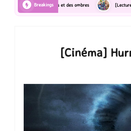
Breakings
es ombres
[Lecture] Gardiens des cités perdues : Le 
[Cinéma] Hurr