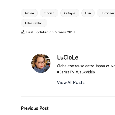
b
to
ai
es
m
e
ea
o
d
l
ky
bl
ds
Action
Cinéma
Critique
Film
Hurricane
o
o
r
Toby Kebbell
Tags:
k
n
Last updated on 5 mars 2018
LuCioLe
Globe-trotteuse entre Japon et N
#SeriesTV #JeuxVidéo
View All Posts
Post
Previous Post