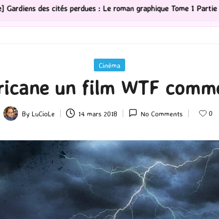
roman graphique Tome 1 Partie 2
[Série TV] The Madis
Posted
Cinéma
in
icane un film WTF comme
0
By
LuCioLe
14 mars 2018
No Comments
Posted
by