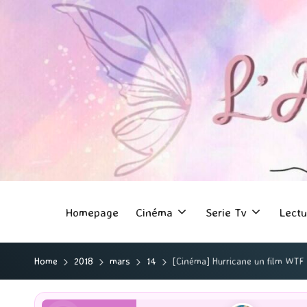
Homepage
Cinéma
Serie Tv
Lectu
Home
2018
mars
14
[Cinéma] Hurricane un film WTF