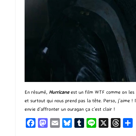
En résumé,
Hurricane
est un film WTF comme on les a
et surtout qui nous prend pas la tête. Perso, j’aime !
envie d’affronter un ouragan ça c’est clair !
Fa
M
E
Bl
T
Li
X
T
ce
as
m
u
u
n
hr