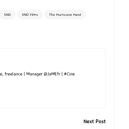
SND
SND Films
The Hurricane Heist
e, freelance | Manager @JaMEfr | #Cine
Next Post