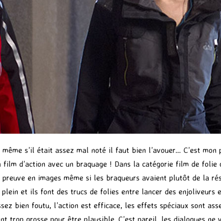
lm même s’il était assez mal noté il faut bien l’avouer… C’est mon p
n film d’action avec un braquage ! Dans la catégorie film de foli
a la preuve en images même si les braqueurs avaient plutôt de la ré
plein et ils font des trucs de folies entre lancer des enjoliveurs 
ez bien foutu, l’action est efficace, les effets spéciaux sont asse
t trop grosse pour être plausible. C’est pareil, les dialogues ne