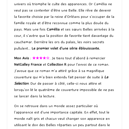
univers où triomphe le culte des apparences. Or Camélia ne
veut pas se contenter d’être une Belle. Elle rêve de devenir
la favorite choisie par la reine d’Orléans pour s’occuper de la
famille royale et d’être reconnue comme la plus douée du
pays. Mais une fois
Camélia
et ses sœurs Belles arrivées à la
cour, il s’avère que la position de favorite tient davantage du
cauchemar. Derrière les ors du palais, les noirs secrets
pullulent…
Le premier volet d’une série éblouissante.
Mon Avis
:
★★★★☆
. Je tiens tout d’abord à remercier
NetGalley France
et
Collection R
pour l’envoi de ce roman.
J’avoue que ce roman m’a attiré grâce à sa magnifique
couverture qui m’a bien entendu fait penser de suite à
La
Selection
. Dur de passer à côté, celle-ci nous attire et
lorsqu’on lit le quatrième de couverture impossible de ne pas
se lancer dans la lecture.
On se retrouve dans un monde assez particulier où
l’apparence est d’une importance capitale. En effet, tout le
monde naît gris et chacun veut changer son apparence en
utilisant le don des Belles réparties un peu partout dans le