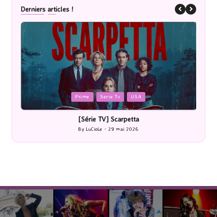
Derniers articles !
Posted
P
Prime
Serie Tv
USA
in
i
[Série TV] Scarpetta
By
LuCioLe
29 mai 2026
Posted
by