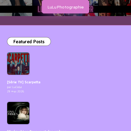
LuLu Photographie
Featured Posts
[Série TV] Scarpetta
par LuCioLe
29 mai 2026