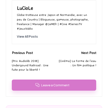
LuCioLe
Globe-trotteuse entre Japon et Normandie, avec un
peu de Country | Blogueuse, gameuse, photographe,
freelance | Manager @JaMEfr | #Cine #SeriesTV
#JeuxVidéo
View All Posts
Post
Previous Post
Next Post
navigation
[Prix Audiolib 2018]
[Cinéma] La Forme de l’eau
Undergound Railroad : Une
: Un film poétique !
fuite pour la liberté !
Leave a Comment