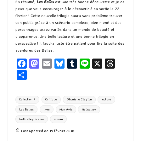
En résumé,
Les Belles
est une très bonne découverte et je ne
peux que vous encourager à le découvrir à sa sortie le 22
février ! Cette nouvelle trilogie saura sans problème trouver
son public grâce à un scénario complexe, bien mené et des
personnages assez variés dans un monde de beauté et
d’apparence. Une belle lecture et une bonne trilogie en
perspective ! Il faudra juste être patient pour lire la suite des
aventures des Belles.
Fa
M
E
Bl
T
Li
X
T
ce
as
m
u
u
n
hr
P
b
to
ai
es
m
e
ea
ar
o
d
l
ky
bl
ds
ta
Tags:
Collection R
Critique
Dhonielle Clayton
lecture
o
o
r
g
Les Belles
livre
Mon Avis
Netgalley
k
n
er
NetGalley France
roman
Last updated on 19 février 2018