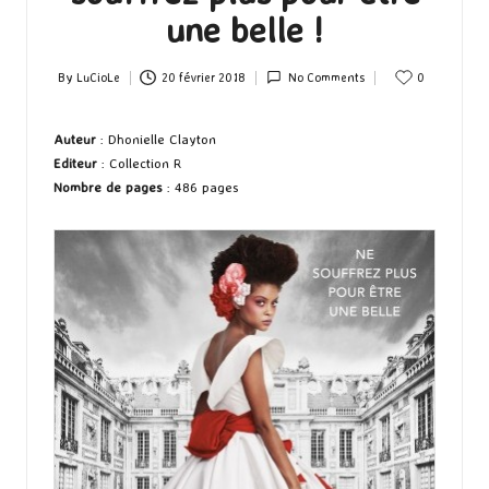
une belle !
By
LuCioLe
20 février 2018
No Comments
0
Posted
by
Auteur
: Dhonielle Clayton
Editeur
: Collection R
Nombre de pages
: 486 pages