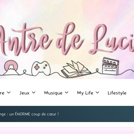
re
Jeux
Musique
My Life
Lifestyle
onge : un ÉNORME coup de cœur !