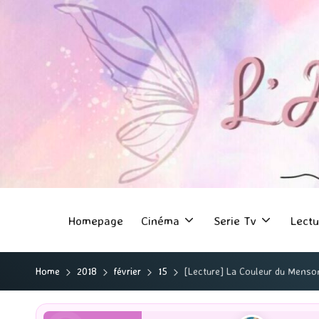
Homepage
Cinéma
Serie Tv
Lectu
Home
2018
février
15
[Lecture] La Couleur du Mens