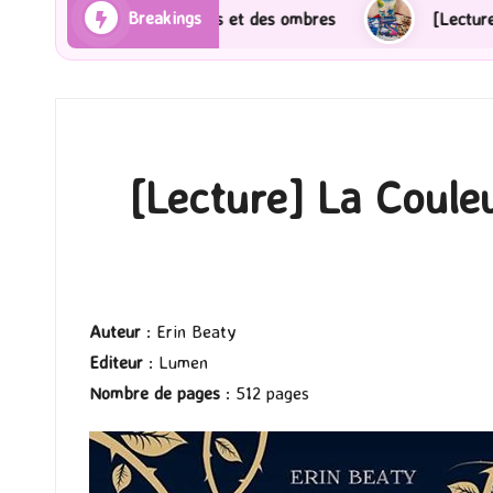
Breakings
s Rayons et des ombres
[Lecture] Gardiens des cités
[Lecture] La Coul
Auteur
: Erin Beaty
Editeur
: Lumen
Nombre de pages
: 512 pages