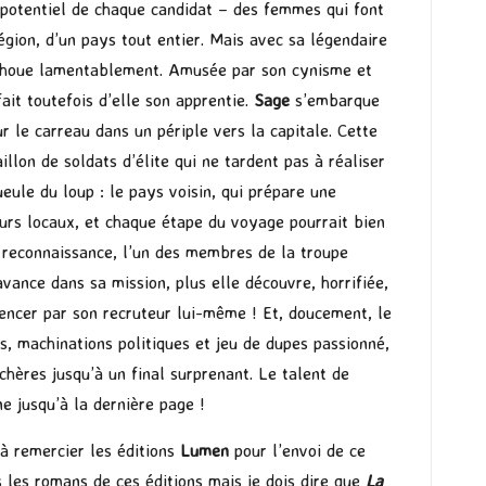
 potentiel de chaque candidat – des femmes qui font
région, d’un pays tout entier. Mais avec sa légendaire
 échoue lamentablement. Amusée par son cynisme et
ait toutefois d’elle son apprentie.
Sage
s’embarque
r le carreau dans un périple vers la capitale. Cette
llon de soldats d’élite qui ne tardent pas à réaliser
gueule du loup : le pays voisin, qui prépare une
neurs locaux, et chaque étape du voyage pourrait bien
e reconnaissance, l’un des membres de la troupe
avance dans sa mission, plus elle découvre, horrifiée,
ncer par son recruteur lui-même ! Et, doucement, le
s, machinations politiques et jeu de dupes passionné,
chères jusqu’à un final surprenant. Le talent de
e jusqu’à la dernière page !
 à remercier les éditions
Lumen
pour l’envoi de ce
 les romans de ces éditions mais je dois dire que
La