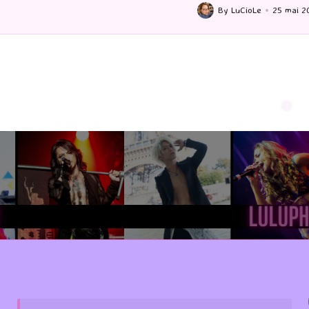
by
By
LuCioLe
25 mai 2026
ted