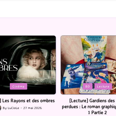
Posted
BD
Lecture
Serie Tv
USA
in
ture] Gardiens des cités
[Série TV] The Madison : J’
 : Le roman graphique Tome
By
LuCioLe
22 mai 2
Posted
1 Partie 2