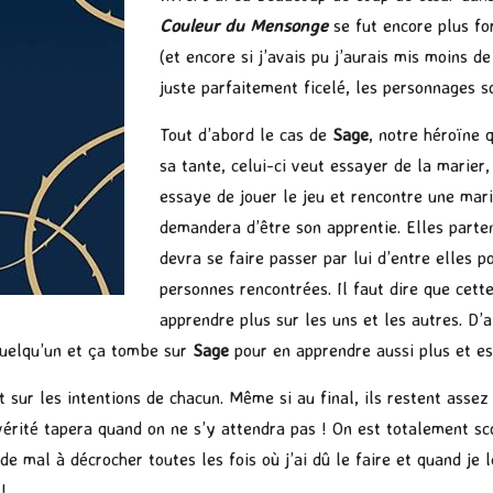
Couleur du Mensonge
se fut encore plus for
(et encore si j’avais pu j’aurais mis moins de
juste parfaitement ficelé, les personnages s
Tout d’abord le cas de
Sage
, notre héroïne 
sa tante, celui-ci veut essayer de la marier,
essaye de jouer le jeu et rencontre une mari
demandera d’être son apprentie. Elles parte
devra se faire passer par lui d’entre elles
personnes rencontrées. Il faut dire que cett
apprendre plus sur les uns et les autres. D’a
quelqu’un et ça tombe sur
Sage
pour en apprendre aussi plus et es
ur les intentions de chacun. Même si au final, ils restent assez
érité tapera quand on ne s’y attendra pas ! On est totalement sco
 mal à décrocher toutes les fois où j’ai dû le faire et quand je l
!