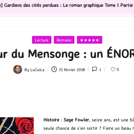
 perdues : Le roman graphique Tome 1 Partie 2
[Série
Posted
Lecture
Romans
★★★★★
in
eur du Mensonge : un ÉNO
0
By
LuCioLe
15 février 2018
1
Posted
by
Histoire
:
Sage Fowler
, seize ans, est une b
seule chance de s’en sortir ? Faire un beau