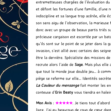
entremetteuses chargées de l’évaluation du
et défont les fortunes d’une famille, d’une 
indiscipline et sa langue trop acérée, elle
son sens aigu de l’observation, la marieuse f
donc avec un groupe de beaux partis triés su
précieuse cargaison est escortée par un batai
qu’ils sont sur le point de se jeter dans la 
invasion, s’est allié avec certains des seig
être la dernière. Spécialiste des missions d
recrute alors l’aide de
Sage
. Mais plus elle 
que tout le monde joue double jeu… à comme
piège se referme sur elle… Identités secrète
La Couleur du mensonge
fait monter les en
conteuse d’
Erin Beaty
vous tiendra en halein
Mon Avis
:
★★★★★
. Je tiens tout d’abord
livre. J’ai eu beaucoup de coup de cœur dans