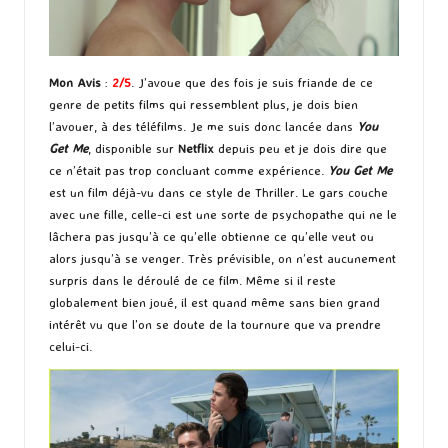
Mon Avis
:
2/5
. J’avoue que des fois je suis friande de ce
genre de petits films qui ressemblent plus, je dois bien
l’avouer, à des téléfilms. Je me suis donc lancée dans
You
Get Me
, disponible sur
Netflix
depuis peu et je dois dire que
ce n’était pas trop concluant comme expérience.
You Get Me
est un film déjà-vu dans ce style de Thriller. Le gars couche
avec une fille, celle-ci est une sorte de psychopathe qui ne le
lâchera pas jusqu’à ce qu’elle obtienne ce qu’elle veut ou
alors jusqu’à se venger. Très prévisible, on n’est aucunement
surpris dans le déroulé de ce film. Même si il reste
globalement bien joué, il est quand même sans bien grand
intérêt vu que l’on se doute de la tournure que va prendre
celui-ci.