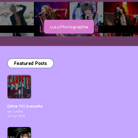
LuLu Photographie
Featured Posts
[Série TV] Scarpetta
par LuCioLe
29 mai 2026