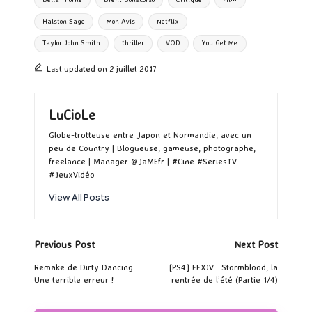
o
o
r
g
Halston Sage
Mon Avis
Netflix
k
n
er
Taylor John Smith
thriller
VOD
You Get Me
Last updated on 2 juillet 2017
LuCioLe
Globe-trotteuse entre Japon et Normandie, avec un
peu de Country | Blogueuse, gameuse, photographe,
freelance | Manager @JaMEfr | #Cine #SeriesTV
#JeuxVidéo
View All Posts
Post
Previous Post
Next Post
navigation
Remake de Dirty Dancing :
[PS4] FFXIV : Stormblood, la
Une terrible erreur !
rentrée de l’été (Partie 1/4)