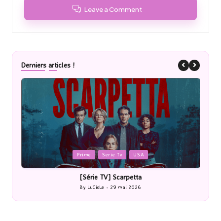
Leave a Comment
Derniers articles !
Posted
P
Prime
Serie Tv
USA
in
i
[Série TV] Scarpetta
By
LuCioLe
29 mai 2026
Posted
by