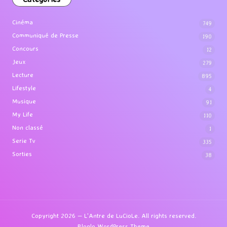
Cinéma
749
Communiqué de Presse
190
Concours
12
Jeux
279
Lecture
895
Lifestyle
4
Musique
91
My Life
110
Non classé
1
Serie Tv
335
Sorties
38
Copyright 2026 — L'Antre de LuCioLe. All rights reserved.
Bloglo WordPress Theme