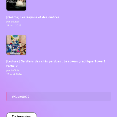
[Cinéma] Les Rayons et des ombres
par LuCioLe
27 mai 2026
[Lecture] Gardiens des cités perdues : Le roman graphique Tome 1
Partie 2
par LuCioLe
25 mai 2026
@lupiotte79
Categories