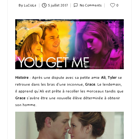
By
LuCioLe
5 juillet 2017
No Comments
0
Posted
by
Histoire
: Après une dispute avec sa petite amie
Ali
,
Tyler
se
retrouve dans les bras d’une inconnue,
Grace
. Le lendemain,
il apprend qu’Ali est prête à recoller les morceaux tandis que
Grace
s’avère être une nouvelle élève déterminée à obtenir
son homme.