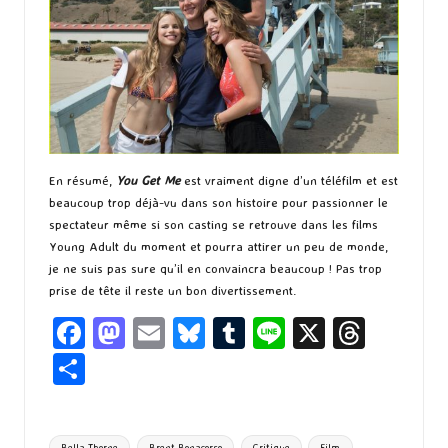
En résumé,
You Get Me
est vraiment digne d’un téléfilm et est
beaucoup trop déjà-vu dans son histoire pour passionner le
spectateur même si son casting se retrouve dans les films
Young Adult du moment et pourra attirer un peu de monde,
je ne suis pas sure qu’il en convaincra beaucoup ! Pas trop
prise de tête il reste un bon divertissement.
Fa
M
E
Bl
T
Li
X
T
ce
as
m
u
u
n
hr
P
b
to
ai
es
m
e
ea
ar
o
d
l
ky
bl
ds
ta
Tags:
Bella Thorne
Brent Bonacorso
Critique
Film