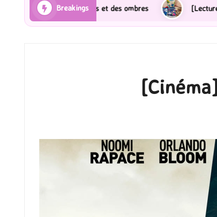
Breakings
 et des ombres
[Lecture] Gardiens des cités perdues 
[Cinéma] 