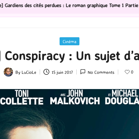
: Le roman graphique Tome 1 Partie 2
[Série TV] The 
Posted
Cinéma
in
Conspiracy : Un sujet d’a
0
By
LuCioLe
15 juin 2017
No Comments
Posted
by