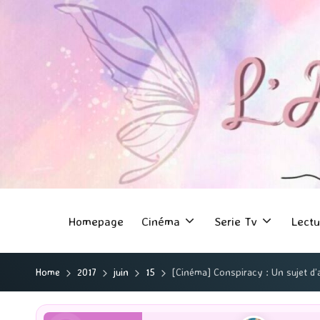
Homepage
Cinéma
Serie Tv
Lectu
Home
2017
juin
15
[Cinéma] Conspiracy : Un sujet d’a