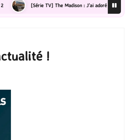
Madison : J’ai adoré !
[Lecture] La femme de ménage :
ctualité !