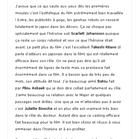
J’avoue que ce qui saute aux yeux dès les premières
minutes c’est l’esthétique du film extrêmement bien travaillée
! Entre, les publicités à gogo, les geishas robots on ressent
totalement le japon dans les décors. Ça ne choque pas
spécialement que l’héroïne soit
Scarlett Johansson
puisque
ça reste un corps robotisé et non ce que l’héroïne était
avant. Le petit plus du film c’est l’excellent
Takeshi Kitano
(il
parle d’ailleurs en japonais dans le film) qui est réellement
efficace dans son rôle. On ne peut pas dire qu’il ait
énormément de lignes de texte mais sa prestance fait
énormément dans ce film. Il a besoin que de très peu de
mots, son attitude dit tout. J’ai beaucoup aimé
Batou
fait
par
Pilou Asbaek
qui je dois dire collait parfaitement au rôle.
J’aime beaucoup sa relation avec le Major et quelques
passages sont drôles. Une que je ne m’attendais pas à avoir
c’est
Juliette Binoche
et en plus elle est vraiment très bien
dans le rôle du docteur. Autant dire que ce casting efficace
fait beaucoup pour le film. Il est bien choisi et réussi à nous
emmener dans l’histoire et à en profiter.