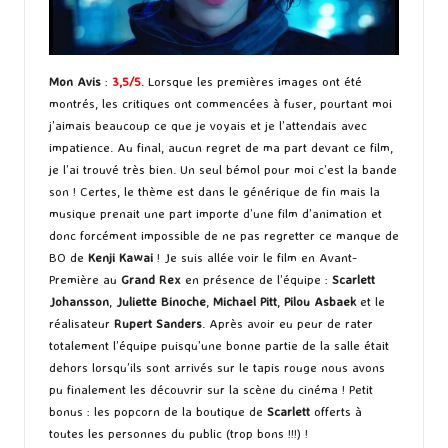
Mon Avis
:
3,5/5
. Lorsque les premières images ont été
montrés, les critiques ont commencées à fuser, pourtant moi
j’aimais beaucoup ce que je voyais et je l’attendais avec
impatience. Au final, aucun regret de ma part devant ce film,
je l’ai trouvé très bien. Un seul bémol pour moi c’est la bande
son ! Certes, le thème est dans le générique de fin mais la
musique prenait une part importe d’une film d’animation et
donc forcément impossible de ne pas regretter ce manque de
BO de
Kenji Kawai
! Je suis allée voir le film en Avant-
Première au
Grand Rex
en présence de l’équipe :
Scarlett
Johansson
,
Juliette Binoche
,
Michael Pitt
,
Pilou Asbaek
et le
réalisateur
Rupert Sanders
. Après avoir eu peur de rater
totalement l’équipe puisqu’une bonne partie de la salle était
dehors lorsqu’ils sont arrivés sur le tapis rouge nous avons
pu finalement les découvrir sur la scène du cinéma ! Petit
bonus : les popcorn de la boutique de
Scarlett
offerts à
toutes les personnes du public (trop bons !!!) !