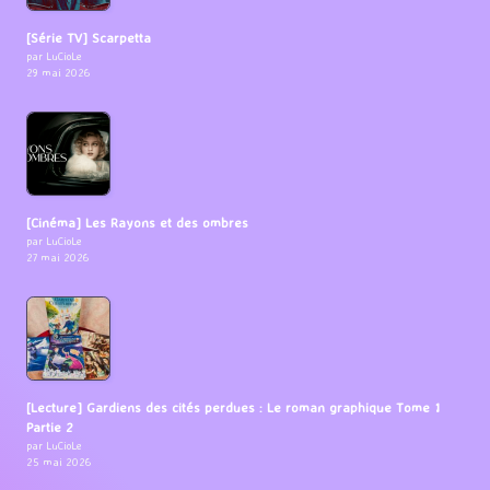
[Série TV] Scarpetta
par LuCioLe
29 mai 2026
[Cinéma] Les Rayons et des ombres
par LuCioLe
27 mai 2026
[Lecture] Gardiens des cités perdues : Le roman graphique Tome 1
Partie 2
par LuCioLe
25 mai 2026