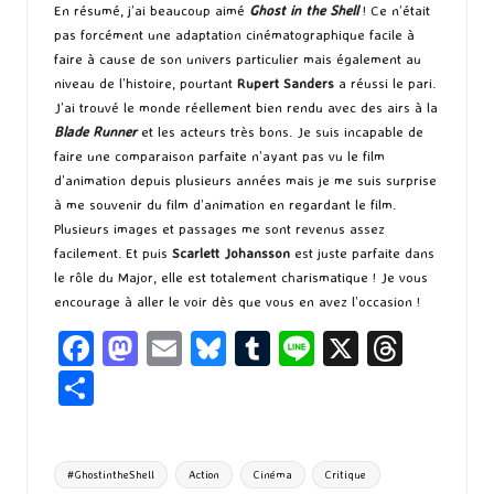
En résumé, j’ai beaucoup aimé
Ghost in the Shell
! Ce n’était
pas forcément une adaptation cinématographique facile à
faire à cause de son univers particulier mais également au
niveau de l’histoire, pourtant
Rupert Sanders
a réussi le pari.
J’ai trouvé le monde réellement bien rendu avec des airs à la
Blade Runner
et les acteurs très bons. Je suis incapable de
faire une comparaison parfaite n’ayant pas vu le film
d’animation depuis plusieurs années mais je me suis surprise
à me souvenir du film d’animation en regardant le film.
Plusieurs images et passages me sont revenus assez
facilement. Et puis
Scarlett Johansson
est juste parfaite dans
le rôle du Major, elle est totalement charismatique ! Je vous
encourage à aller le voir dès que vous en avez l’occasion !
Fa
M
E
Bl
T
Li
X
T
ce
as
m
u
u
n
hr
P
b
to
ai
es
m
e
ea
ar
o
d
l
ky
bl
ds
ta
Tags:
#GhostintheShell
Action
Cinéma
Critique
o
o
r
g