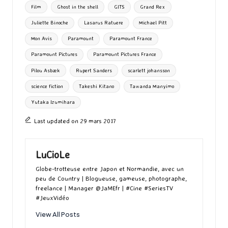
Film
Ghost in the shell
GITS
Grand Rex
k
n
er
Juliette Binoche
Lasarus Ratuere
Michael Pitt
Mon Avis
Paramount
Paramount France
Paramount Pictures
Paramount Pictures France
Pilou Asbæk
Rupert Sanders
scarlett johansson
science fiction
Takeshi Kitano
Tawanda Manyimo
Yutaka Izumihara
Last updated on 29 mars 2017
LuCioLe
Globe-trotteuse entre Japon et Normandie, avec un
peu de Country | Blogueuse, gameuse, photographe,
freelance | Manager @JaMEfr | #Cine #SeriesTV
#JeuxVidéo
View All Posts