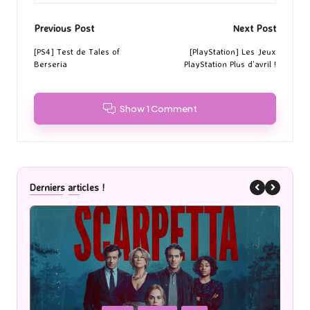
Post
Previous Post
Next Post
navigation
[PS4] Test de Tales of
[PlayStation] Les Jeux
Berseria
PlayStation Plus d’avril !
Show 1 Comment
Derniers articles !