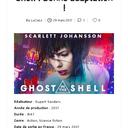
!
By
LuCioLe
29 mars 2017
1
0
Posted
by
Réalisateur
: Rupert Sanders
Année de production
: 2017
Durée
: 1h47
Genre
: Action, Science fiction
Date de sortie en France
: 29 mars 2017