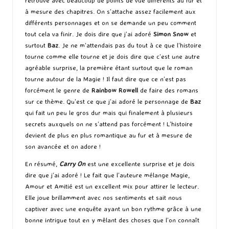
retrouve avec beaucoup de points de vue différents au fur et
à mesure des chapitres. On s’attache assez facilement aux
différents personnages et on se demande un peu comment
tout cela va finir. Je dois dire que j’ai adoré
Simon Snow
et
surtout
Baz
. Je ne m’attendais pas du tout à ce que l’histoire
tourne comme elle tourne et je dois dire que c’est une autre
agréable surprise, la première étant surtout que le roman
tourne autour de la Magie ! Il faut dire que ce n’est pas
forcément le genre de
Rainbow Rowell
de faire des romans
sur ce thème. Qu’est ce que j’ai adoré le personnage de
Baz
qui fait un peu le gros dur mais qui finalement à plusieurs
secrets auxquels on ne s’attend pas forcément ! L’histoire
devient de plus en plus romantique au fur et à mesure de
son avancée et on adore !
En résumé,
Carry On
est une excellente surprise et je dois
dire que j’ai adoré ! Le fait que l’auteure mélange Magie,
Amour et Amitié est un excellent mix pour attirer le lecteur.
Elle joue brillamment avec nos sentiments et sait nous
captiver avec une enquête ayant un bon rythme grâce à une
bonne intrigue tout en y mêlant des choses que l’on connaît