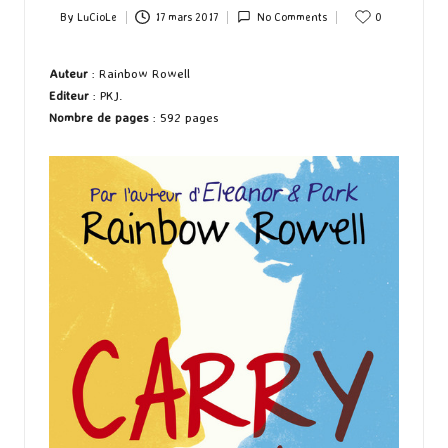
By
LuCioLe
17 mars 2017
No Comments
0
Posted
by
Auteur
: Rainbow Rowell
Editeur
: PKJ.
Nombre de pages
: 592 pages