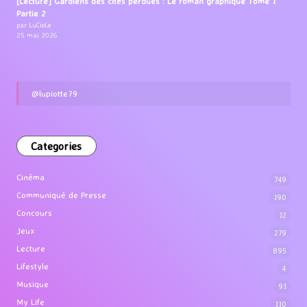
[Lecture] Gardiens des cités perdues : Le roman graphique Tome 1
Partie 2
par LuCioLe
25 mai 2026
@lupiotte79
Categories
Cinéma
749
Communiqué de Presse
190
Concours
12
Jeux
279
Lecture
895
Lifestyle
4
Musique
91
My Life
110