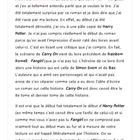
et j’en ai tellement entendu parlé que je voulais le lire. J’ai
été totalement surprise par ce roman et je dois dire que j’ai
été ravie par ma lecture. En effet, au début j’ai été
totalement déroutée, j’ai cru à une pâle copie de
Harry
Potter
. Je n’ai pas compris réellement le début du roman
parce qu’on avait l’impression d’avoir raté des livres avant
celui-ci. C’est en lisant une critique que j’ai compris. En fait,
le scénario de
Carry On
vient du livre précédent de
Rainbow
Rowell
:
Fangirl
(que je n’ai pas lu). L’héroïne de ce livre écrit
alors une histoire qui est celle de
Simon Snow
et de
Baz
.
L’auteure qui a aimé ses personnages et qui n’avait pas
envie de s’en séparer comme cela a eu donc l’idée d’écrire
un roman sur cette histoire.
Carry On
est donc censé être le
8e tome et dernier tome de cette histoire.
Il est vrai que le début fait totalement le début d’
Harry Potter
(en même temps c’est censé être une fanfic de celui-ci) et si
comme moi vous n’avez pas lu
Fangirl
on ne comprend pas
vraiment tout au début mais au fur et à mesure de notre
lecture on est happé littéralement par l’histoire. On se