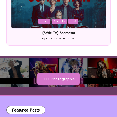
Posted
P
Prime
Serie Tv
USA
in
i
[Série TV] Scarpetta
By
LuCioLe
29 mai 2026
Posted
by
LuLu Photographie
Featured Posts