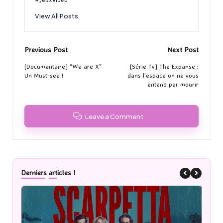
View All Posts
Post
Previous Post
Next Post
navigation
[Documentaire] “We are X”
[Série Tv] The Expanse :
Un Must-see !
dans l’espace on ne vous
entend par mourir
Leave a Comment
Derniers articles !