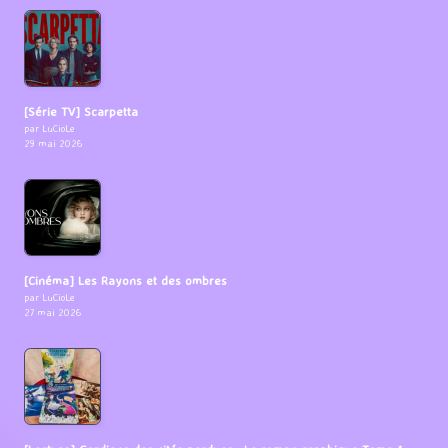
[Série TV] Scarpetta
par LuCioLe
29 mai 2026
[Cinéma] Les Rayons et des ombres
par LuCioLe
27 mai 2026