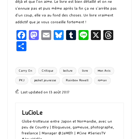
déjà et que l’on aime. Le livre est bien détaillé et on ne
s’ennuie pas et puis même après la fin ça ne s’arrête pas
d’un coup, elle va au fond des choses. Un livre vraiment
addictif que je vous conseille fortement !
Fa
M
E
Bl
T
Li
X
T
ce
as
m
u
u
n
hr
P
b
to
ai
es
m
e
ea
ar
o
d
l
ky
bl
ds
ta
Tags:
Carry On
Critique
lecture
livre
Mon Avis
o
o
r
g
PKJ
pocket jeunesse
Rainbow Rowell
roman
k
n
er
Last updated on 13 août 2017
LuCioLe
Globe-trotteuse entre Japon et Normandie, avec un
peu de Country | Blogueuse, gameuse, photographe,
freelance | Manager @JaMEfr | #Cine #SeriesTV
#JeuxVidéo