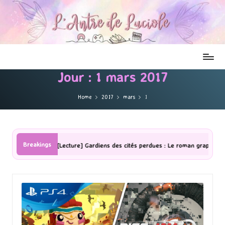
Jour :
1 mars 2017
Home
2017
mars
1
Breakings
[Lecture] Gardiens des cités perdues : Le roman graphique Tome 1 Partie 