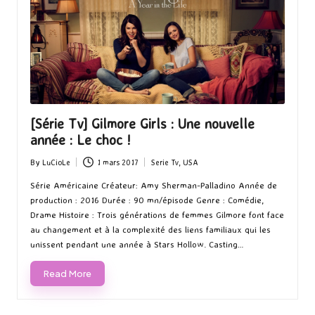
[Série Tv] Gilmore Girls : Une nouvelle
année : Le choc !
By
LuCioLe
1 mars 2017
Serie Tv
,
USA
Posted
Posted
by
in
Série Américaine Créateur: Amy Sherman-Palladino Année de
production : 2016 Durée : 90 mn/épisode Genre : Comédie,
Drame Histoire : Trois générations de femmes Gilmore font face
au changement et à la complexité des liens familiaux qui les
unissent pendant une année à Stars Hollow. Casting…
Read More