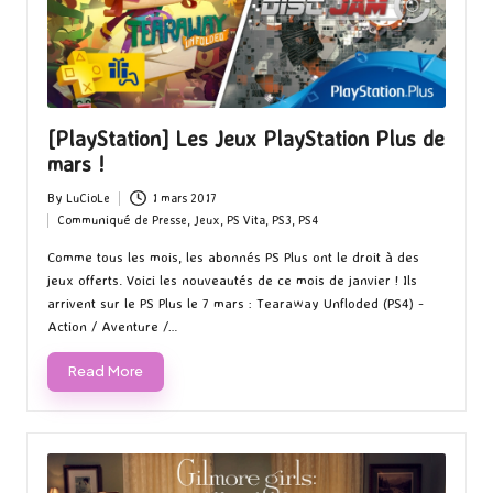
[PlayStation] Les Jeux PlayStation Plus de
mars !
By
LuCioLe
1 mars 2017
Posted
Communiqué de Presse
,
Jeux
,
PS Vita
,
PS3
,
PS4
by
Posted
in
Comme tous les mois, les abonnés PS Plus ont le droit à des
jeux offerts. Voici les nouveautés de ce mois de janvier ! Ils
arrivent sur le PS Plus le 7 mars : Tearaway Unfloded (PS4) -
Action / Aventure /…
Read More