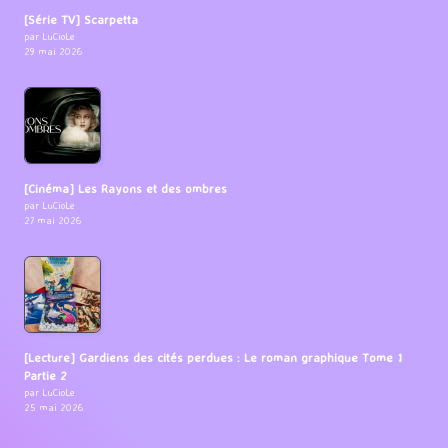
[Série TV] Scarpetta
par LuCioLe
29 mai 2026
[Cinéma] Les Rayons et des ombres
par LuCioLe
27 mai 2026
[Lecture] Gardiens des cités perdues : Le roman graphique Tome 1
Partie 2
par LuCioLe
25 mai 2026