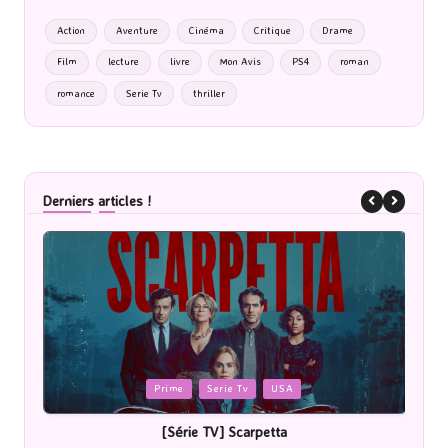
Action
Aventure
Cinéma
Critique
Drame
Film
lecture
livre
Mon Avis
PS4
roman
romance
Serie Tv
thriller
Derniers articles !
Posted
P
Cinéma
in
i
[Cinéma] Les Rayons et des ombres
[Le