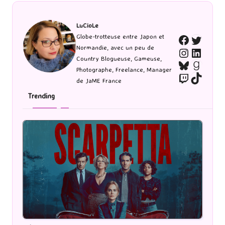
LuCioLe
Twitte
Globe-trotteuse entre Japon et
Faceboo
Normandie, avec un peu de
Instagra
Linked
Country Blogueuse, Gameuse,
Bluesky
Goodr
Photographe, Freelance, Manager
Twitch
TikTo
de JaME France
Trending