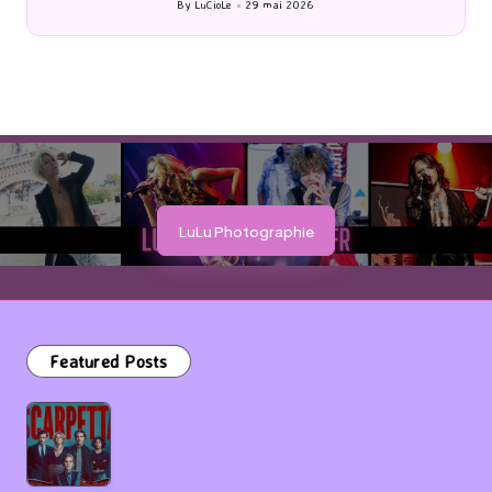
By
LuCioLe
27 mai 2026
Posted
by
LuLu Photographie
Featured Posts