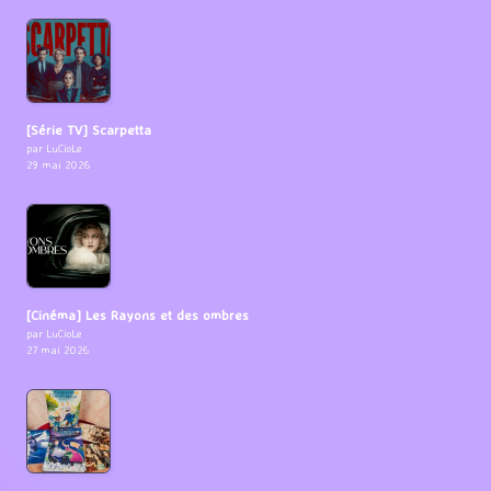
[Série TV] Scarpetta
par LuCioLe
29 mai 2026
[Cinéma] Les Rayons et des ombres
par LuCioLe
27 mai 2026