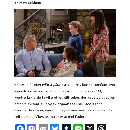
de
Matt LeBlanc
.
En résumé,
Man with a plan
est une très bonne comédie avec
laquelle on se marre et l’on passe un bon moment ! Ça
montre la vie de famille et les difficultés des couples avec les
enfants surtout au niveau organisationnel. Une bonne
tranche de rire égayera votre journée avec les épisodes de
cette série ! N’hésitez pas perso moi j’adore !
Fa
M
E
Bl
T
Li
X
T