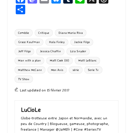
ce
as
m
u
u
n
hr
P
b
to
ai
es
m
e
ea
ar
o
d
l
ky
bl
ds
ta
Tags:
Comédie
Critique
Diana Maria Riva
o
o
r
g
Grace Kaufman
Hala Finley
Jackie Filgo
k
n
er
Jeff Filgo
Jessica Chaffin
Liza Snyder
Man with a plan
Matt Cook (III)
Matt LeBlanc
Matthew McCann
Mon Avis
série
Serie Tv
TV Show
Last updated on 15 février 2017
LuCioLe
Globe-trotteuse entre Japon et Normandie, avec un
peu de Country | Blogueuse, gameuse, photographe,
freelance | Manager @JaMEfr | #Cine #SeriesTV