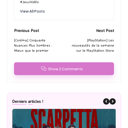
#JeuxVidéo
View All Posts
Post
Previous Post
Next Post
navigation
[Cinéma] Cinquante
[PlayStation] Les
Nuances Plus Sombres :
nouveautés de la semaine
Mieux que le premier
sur le PlayStation Store
Show 2 Comments
Derniers articles !