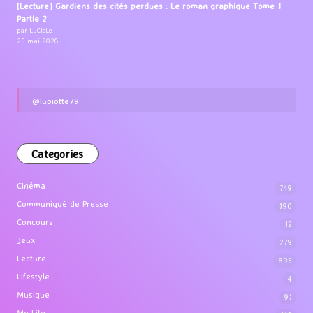
[Lecture] Gardiens des cités perdues : Le roman graphique Tome 1
Partie 2
par LuCioLe
25 mai 2026
@lupiotte79
Categories
Cinéma
749
Communiqué de Presse
190
Concours
12
Jeux
279
Lecture
895
Lifestyle
4
Musique
91
My Life