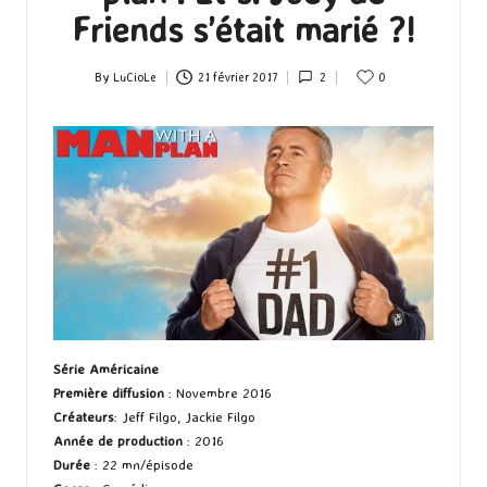
Friends s’était marié ?!
By
LuCioLe
21 février 2017
2
0
Posted
by
Série Américaine
Première diffusion
: Novembre 2016
Créateurs
: Jeff Filgo, Jackie Filgo
Année de production
: 2016
Durée
: 22 mn/épisode