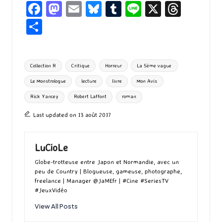
Fa
M
E
Bl
T
Li
X
T
ce
as
m
u
u
n
hr
P
b
to
ai
es
m
e
ea
ar
o
d
l
ky
bl
ds
ta
Tags:
Collection R
Critique
Horreur
La 5ème vague
o
o
r
g
Le Monstrologue
lecture
livre
Mon Avis
k
n
er
Rick Yancey
Robert Laffont
roman
Last updated on 13 août 2017
LuCioLe
Globe-trotteuse entre Japon et Normandie, avec un
peu de Country | Blogueuse, gameuse, photographe,
freelance | Manager @JaMEfr | #Cine #SeriesTV
#JeuxVidéo
View All Posts