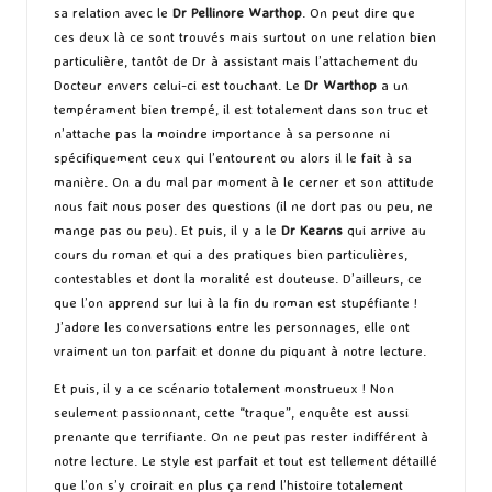
sa relation avec le
Dr Pellinore Warthop
. On peut dire que
ces deux là ce sont trouvés mais surtout on une relation bien
particulière, tantôt de Dr à assistant mais l’attachement du
Docteur envers celui-ci est touchant. Le
Dr Warthop
a un
tempérament bien trempé, il est totalement dans son truc et
n’attache pas la moindre importance à sa personne ni
spécifiquement ceux qui l’entourent ou alors il le fait à sa
manière. On a du mal par moment à le cerner et son attitude
nous fait nous poser des questions (il ne dort pas ou peu, ne
mange pas ou peu). Et puis, il y a le
Dr Kearns
qui arrive au
cours du roman et qui a des pratiques bien particulières,
contestables et dont la moralité est douteuse. D’ailleurs, ce
que l’on apprend sur lui à la fin du roman est stupéfiante !
J’adore les conversations entre les personnages, elle ont
vraiment un ton parfait et donne du piquant à notre lecture.
Et puis, il y a ce scénario totalement monstrueux ! Non
seulement passionnant, cette “traque”, enquête est aussi
prenante que terrifiante. On ne peut pas rester indifférent à
notre lecture. Le style est parfait et tout est tellement détaillé
que l’on s’y croirait en plus ça rend l’histoire totalement