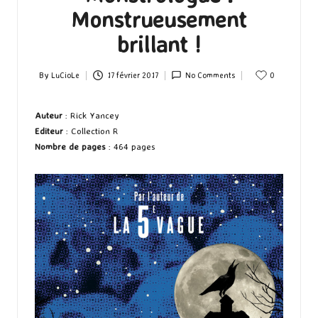
Monstrueusement
brillant !
By
LuCioLe
17 février 2017
No Comments
0
Posted
by
Auteur
: Rick Yancey
Editeur
: Collection R
Nombre de pages
: 464 pages