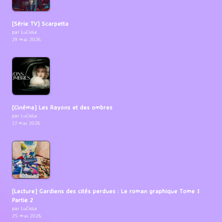
[Série TV] Scarpetta
par LuCioLe
29 mai 2026
[Cinéma] Les Rayons et des ombres
par LuCioLe
27 mai 2026
[Lecture] Gardiens des cités perdues : Le roman graphique Tome 1
Partie 2
par LuCioLe
25 mai 2026