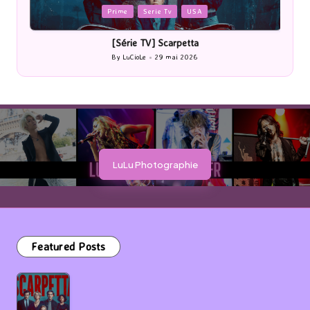
Posted
Cinéma
in
[Cinéma] Les Rayons et des ombres
By
LuCioLe
27 mai 2026
Posted
by
LuLu Photographie
Featured Posts