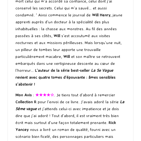
mort celui qui m’a accordé sa confiance, celui dont j’ai
conservé les secrets. Celui qui m’a sauvé… et aussi
condamné. ‘ Ainsi commence le journal de
Will Henry
, jeune
apprenti auprès d’un docteur à la spécialité des plus
inhabituelles : la chasse aux monstres. Au fil des années
passées à ses côtés,
Will
s’est accoutumé aux visites
nocturnes et aux missions périlleuses. Mais lorsqu’une nuit,
un pilleur de tombes leur apporte une trouvaille
particulièrement macabre,
Will
et son maître se retrouvent
embarqués dans une vertigineuse descente au cœur de
l’horreur…
L’auteur de la série best-seller
La 5e Vague
revient avec quatre tomes d’épouvante : âmes sensibles
s’abstenir !
Mon Avis
:
★★★★☆
. Je tiens tout d’abord à remercier
Collection R
pour l’envoi de ce livre. J’avais adoré la série
La
5ème vague
et j’attends celui-ci avec impatience et je dois
dire que j’ai adoré ! Tout d’abord, il est vraiment très bien
écrit mais surtout d’une façon totalement prenante.
Rick
Yancey
nous a livré un roman de qualité, fourni avec un
scénario bien ficelé, des personnages particuliers mais