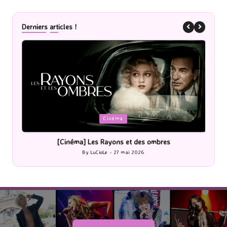
Derniers articles !
Posted
P
Cinéma
in
i
[Cinéma] Les Rayons et des ombres
[Le
By
LuCioLe
27 mai 2026
Posted
by