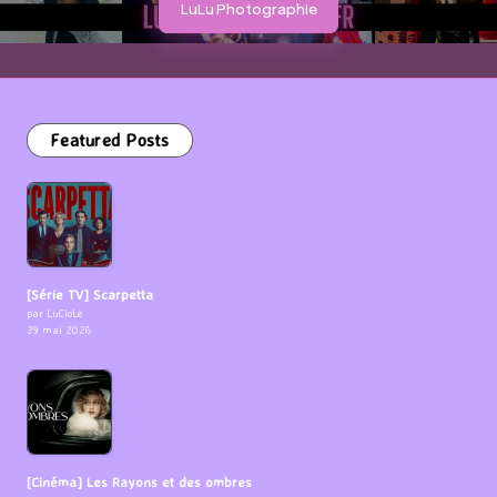
LuLu Photographie
Featured Posts
[Série TV] Scarpetta
par LuCioLe
29 mai 2026
[Cinéma] Les Rayons et des ombres