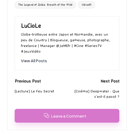
The Legend of Zelda: Breath of the Wild
Ubisoft
LuCioLe
Globe-trotteuse entre Japon et Normandie, avec un
peu de Country | Blogueuse, gameuse, photographe,
freelance | Manager @JaMEfr | #Cine #SeriesTV
#JeuxVidéo
View All Posts
Post
Previous Post
Next Post
navigation
[Lecture] Le Feu Secret
[Cinéma] Deepwater : Que
s’est-il passé ?
Leave a Comment