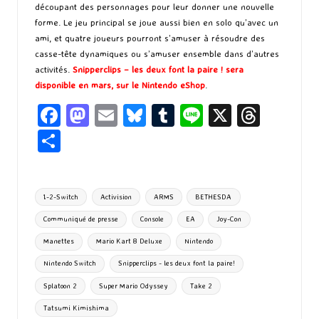
découpant des personnages pour leur donner une nouvelle
forme. Le jeu principal se joue aussi bien en solo qu’avec un
ami, et quatre joueurs pourront s’amuser à résoudre des
casse-tête dynamiques ou s’amuser ensemble dans d’autres
activités.
Snipperclips – les deux font la paire ! sera
disponible en mars, sur le Nintendo eShop
.
Fa
M
E
Bl
T
Li
X
T
ce
as
m
u
u
n
hr
P
b
to
ai
es
m
e
ea
ar
o
d
l
ky
bl
ds
ta
Tags:
1-2-Switch
Activision
ARMS
BETHESDA
o
o
r
g
Communiqué de presse
Console
EA
Joy-Con
k
n
er
Manettes
Mario Kart 8 Deluxe
Nintendo
Nintendo Switch
Snipperclips - les deux font la paire!
Splatoon 2
Super Mario Odyssey
Take 2
Tatsumi Kimishima