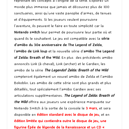
reprenant les concepts à l’origine de la série. Explorez un
monde plus immense que jamais et découvrez plus de 100
sanctuaires, ainsi qu’une vaste panoplie d’armes, de tenues
et d’équipements. Si les joueurs veulent poursuivre
l’aventure, ils peuvent le faire en toute simplicité car la
Nintendo switch
leur permet de poursuivre leur partie où et
quand ils le souhaitent. Le jeu est compatible avec la
série
d’amiibo du 30e anniversaire de The Legend of Zelda
,
l’
amiibo de Link loup
et la nouvelle série d’
amiibo The Legend
of Zelda: Breath of the Wild
. En plus des précédents amiibo
annoncés
Link (à cheval)
,
Link (archer)
et le
Gardien
, les
amiibo de la série
The Legendof Zelda: Breath of the Wild
compteront également un nouvel amiibo de Zelda et l’amiibo
Bokoblin. Les amiibo de cette série sont plus grands et plus
détaillés, tout spécialement l’amiibo Gardien avec ses
articulations supplémentaires.
The Legend of Zelda: Breath of
the Wild
offrira aux joueurs une expérience marquante sur
Nintendo Switch à la sortie de la console le
3 mars
, et sera
disponible en
édition standard avec le disque de jeu
, et en
édition limitée qui contiendra outre le disque de jeu, une
figurine Épée de légende de la Renaissance et un CD «