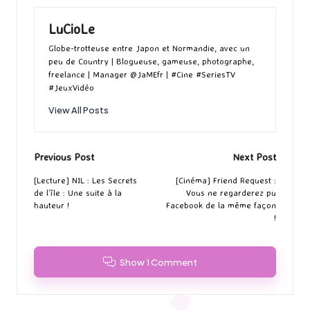
LuCioLe
Globe-trotteuse entre Japon et Normandie, avec un
peu de Country | Blogueuse, gameuse, photographe,
freelance | Manager @JaMEfr | #Cine #SeriesTV
#JeuxVidéo
View All Posts
Post
Previous Post
Next Post
navigation
[Lecture] NIL : Les Secrets
[Cinéma] Friend Request :
de l’île : Une suite à la
Vous ne regarderez pu
hauteur !
Facebook de la même façon
!
Show 1 Comment