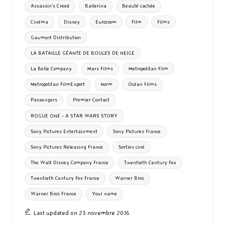
Assassin's Creed
Ballerina
Beauté cachée
k
n
er
Cinéma
Disney
Eurozoom
Film
Films
Gaumont Distribution
LA BATAILLE GÉANTE DE BOULES DE NEIGE
La Belle Company
Mars Films
Metropolitan Film
Metropolitan FilmExport
Norm
Océan Films
Passengers
Premier Contact
ROGUE ONE - A STAR WARS STORY
Sony Pictures Entertainment
Sony Pictures France
Sony Pictures Releasing France
Sorties ciné
The Walt Disney Company France
Twentieth Century Fox
Twentieth Century Fox France
Warner Bros
Warner Bros France
Your name
Last updated on 23 novembre 2016