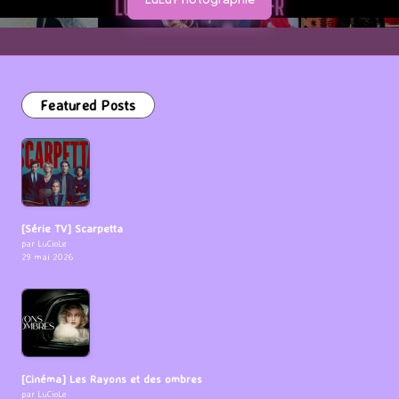
Featured Posts
[Série TV] Scarpetta
par LuCioLe
29 mai 2026
[Cinéma] Les Rayons et des ombres
par LuCioLe