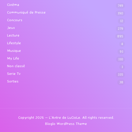
Cinéma
749
Communiqué de Presse
190
Concours
12
Jeux
279
Lecture
895
Lifestyle
4
Musique
91
My Life
110
Non classé
1
Serie Tv
335
Sorties
38
Copyright 2026 — L'Antre de LuCioLe. All rights reserved.
Bloglo WordPress Theme