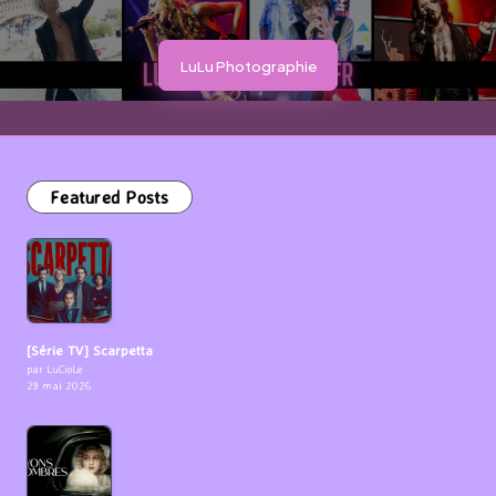
LuLu Photographie
Featured Posts
[Série TV] Scarpetta
par LuCioLe
29 mai 2026