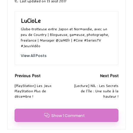
Last updated on 13 août 2017
LuCioLe
Globe-trotteuse entre Japon et Normandie, avec un
peu de Country | Blogueuse, gameuse, photographe,
freelance | Manager @JaMEfr | #Cine #SeriesTV
#JeuxVidéo
View All Posts
Post
Previous Post
Next Post
navigation
[PlayStation] Les Jeux
[Lecture] NIL : Les Secrets
PlayStation Plus de
de l’île : Une suite à la
décembre !
hauteur !
Show 1 Comment