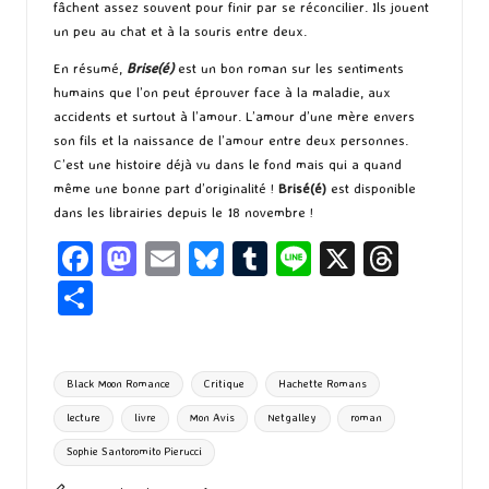
fâchent assez souvent pour finir par se réconcilier. Ils jouent
un peu au chat et à la souris entre deux.
En résumé,
Brise(é)
est un bon roman sur les sentiments
humains que l’on peut éprouver face à la maladie, aux
accidents et surtout à l’amour. L’amour d’une mère envers
son fils et la naissance de l’amour entre deux personnes.
C’est une histoire déjà vu dans le fond mais qui a quand
même une bonne part d’originalité !
Brisé(é)
est disponible
dans les librairies depuis le 18 novembre !
Fa
M
E
Bl
T
Li
X
T
ce
as
m
u
u
n
hr
P
b
to
ai
es
m
e
ea
ar
o
d
l
ky
bl
ds
ta
Tags:
Black Moon Romance
Critique
Hachette Romans
o
o
r
g
lecture
livre
Mon Avis
Netgalley
roman
k
n
er
Sophie Santoromito Pierucci