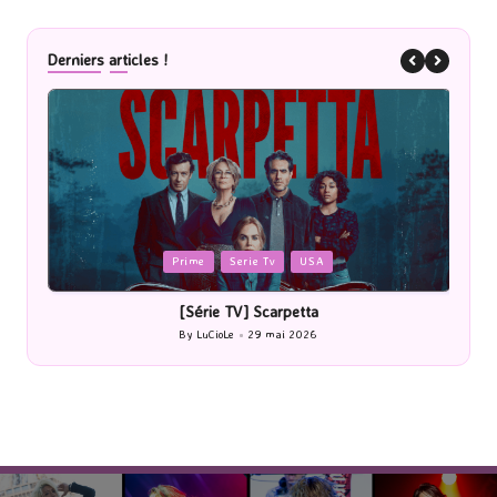
Derniers articles !
Posted
P
Prime
Serie Tv
USA
in
i
[Série TV] Scarpetta
By
LuCioLe
29 mai 2026
Posted
by