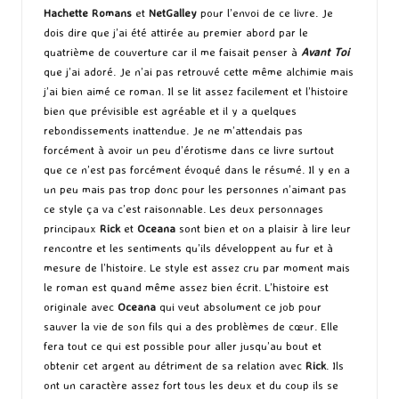
Hachette Romans
et
NetGalley
pour l’envoi de ce livre. Je
dois dire que j’ai été attirée au premier abord par le
quatrième de couverture car il me faisait penser à
Avant Toi
que j’ai adoré. Je n’ai pas retrouvé cette même alchimie mais
j’ai bien aimé ce roman. Il se lit assez facilement et l’histoire
bien que prévisible est agréable et il y a quelques
rebondissements inattendue. Je ne m’attendais pas
forcément à avoir un peu d’érotisme dans ce livre surtout
que ce n’est pas forcément évoqué dans le résumé. Il y en a
un peu mais pas trop donc pour les personnes n’aimant pas
ce style ça va c’est raisonnable. Les deux personnages
principaux
Rick
et
Oceana
sont bien et on a plaisir à lire leur
rencontre et les sentiments qu’ils développent au fur et à
mesure de l’histoire. Le style est assez cru par moment mais
le roman est quand même assez bien écrit. L’histoire est
originale avec
Oceana
qui veut absolument ce job pour
sauver la vie de son fils qui a des problèmes de cœur. Elle
fera tout ce qui est possible pour aller jusqu’au bout et
obtenir cet argent au détriment de sa relation avec
Rick
. Ils
ont un caractère assez fort tous les deux et du coup ils se