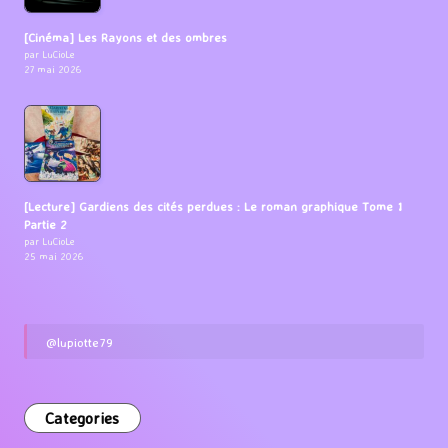
[Cinéma] Les Rayons et des ombres
par LuCioLe
27 mai 2026
[Lecture] Gardiens des cités perdues : Le roman graphique Tome 1
Partie 2
par LuCioLe
25 mai 2026
@lupiotte79
Categories