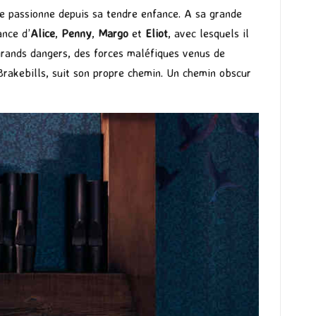
le passionne depuis sa tendre enfance. A sa grande
ance d’
Alice
,
Penny
,
Margo
et
Eliot
, avec lesquels il
 grands dangers, des forces maléfiques venus de
Brakebills, suit son propre chemin. Un chemin obscur