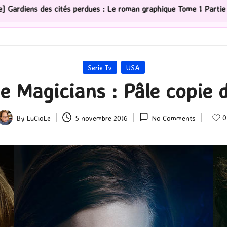
s : Le roman graphique Tome 1 Partie 2
[Série TV] The
Posted
Serie Tv
USA
in
e Magicians : Pâle copie 
0
By
LuCioLe
5 novembre 2016
No Comments
Posted
by