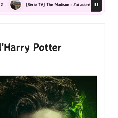
 Madison : J’ai adoré !
[Lecture] La femme de ménage 
d’Harry Potter