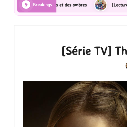
Breakings
s et des ombres
[Lecture] Gardiens des cités perdue
[Série TV] Th