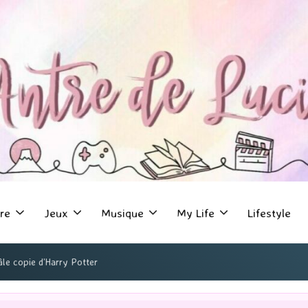
re
Jeux
Musique
My Life
Lifestyle
âle copie d’Harry Potter