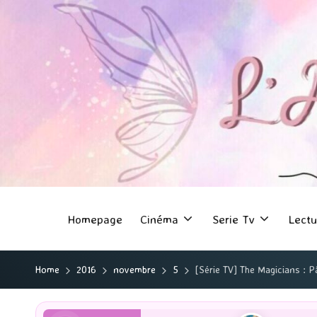
Homepage
Cinéma
Serie Tv
Lectu
Home
2016
novembre
5
[Série TV] The Magicians : P