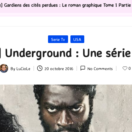
 Le roman graphique Tome 1 Partie 2
[Série TV] The M
Posted
Serie Tv
USA
in
] Underground : Une série 
0
By
LuCioLe
20 octobre 2016
No Comments
Posted
by