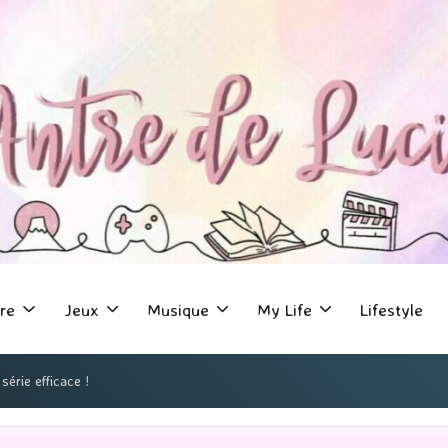
re
Jeux
Musique
My Life
Lifestyle
érie efficace !