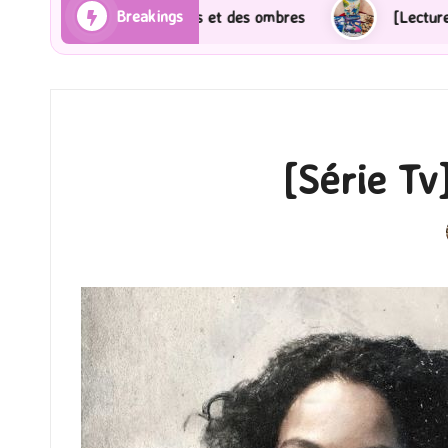
Breakings
et des ombres
[Lecture] Gardiens des cités perdues :
[Série Tv