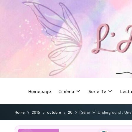
Homepage
Cinéma
Serie Tv
Lectu
Home
2016
octobre
20
[Série Tv] Underground : Une s