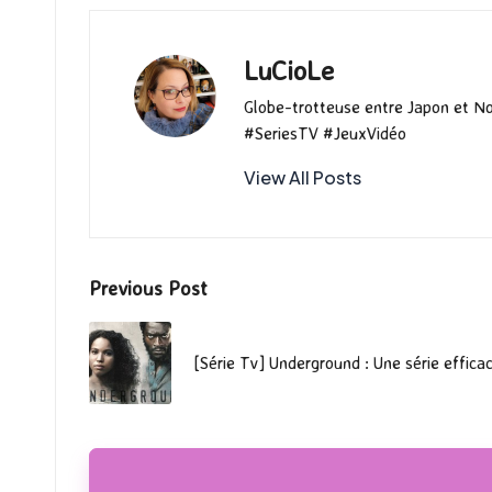
k
n
LuCioLe
Globe-trotteuse entre Japon et N
#SeriesTV #JeuxVidéo
View All Posts
Post
Previous Post
navigation
[Série Tv] Underground : Une série efficac