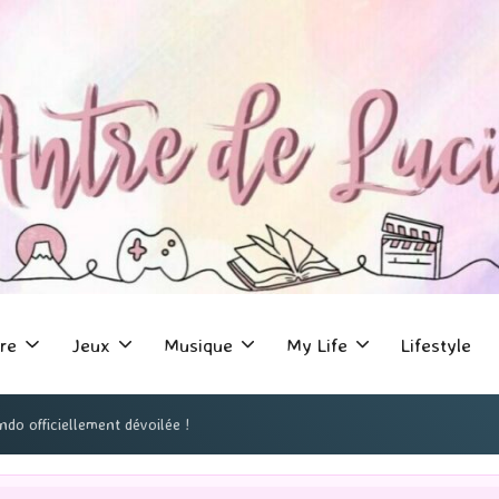
re
Jeux
Musique
My Life
Lifestyle
do officiellement dévoilée !