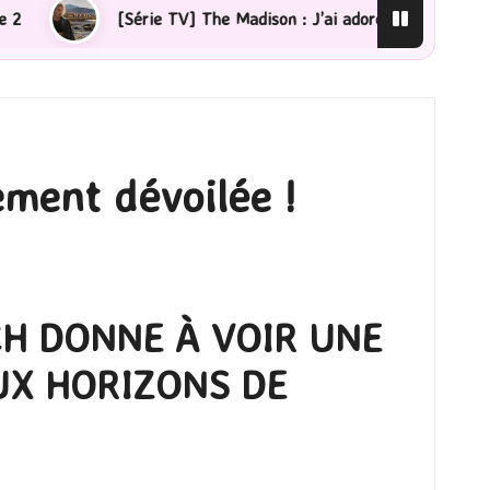
e TV] The Madison : J’ai adoré !
[Lecture] La femme d
ement dévoilée !
H DONNE À VOIR UNE
X HORIZONS DE