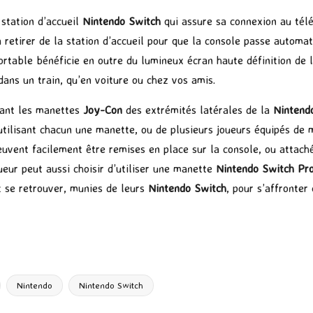
 station d’accueil
Nintendo Switch
qui assure sa connexion au télé
 la retirer de la station d’accueil pour que la console passe aut
ortable bénéficie en outre du lumineux écran haute définition de 
dans un train, qu’en voiture ou chez vos amis.
hant les manettes
Joy-Con
des extrémités latérales de la
Nintend
ilisant chacun une manette, ou de plusieurs joueurs équipés de mu
uvent facilement être remises en place sur la console, ou attach
ueur peut aussi choisir d’utiliser une manette
Nintendo Switch Pr
t se retrouver, munies de leurs
Nintendo Switch
, pour s’affronter 
P
ar
ta
g
Nintendo
Nintendo Switch
er