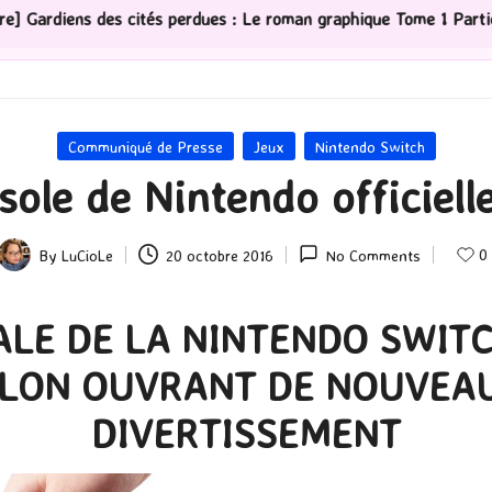
s perdues : Le roman graphique Tome 1 Partie 2
[Séri
Posted
Communiqué de Presse
Jeux
Nintendo Switch
in
sole de Nintendo officiell
0
By
LuCioLe
20 octobre 2016
No Comments
Posted
by
ALE DE LA NINTENDO SWITC
ALON OUVRANT DE NOUVEAU
DIVERTISSEMENT