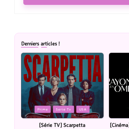
Derniers articles !
Posted
Posted
Cinéma
in
in
[Cinéma] Les Rayons et des ombres
[Lec