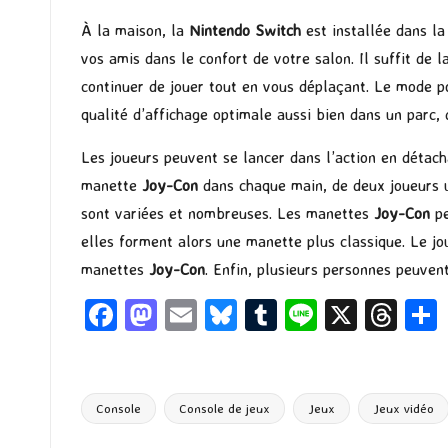
À la maison, la
Nintendo Switch
est installée dans la
vos amis dans le confort de votre salon. Il suffit de
continuer de jouer tout en vous déplaçant. Le mode p
qualité d’affichage optimale aussi bien dans un parc, 
Les joueurs peuvent se lancer dans l’action en détac
manette
Joy-Con
dans chaque main, de deux joueurs ut
sont variées et nombreuses. Les manettes
Joy-Con
pe
elles forment alors une manette plus classique. Le jo
manettes
Joy-Con
. Enfin, plusieurs personnes peuven
Fa
M
E
Bl
T
Li
X
T
ce
as
m
u
u
n
hr
b
to
ai
es
m
e
ea
o
d
l
ky
bl
ds
Console
Console de jeux
Jeux
Jeux vidéo
Tags:
o
o
r