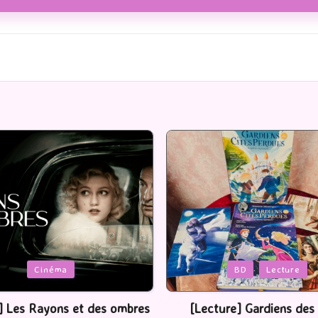
Posted
BD
Lecture
Serie Tv
USA
in
ture] Gardiens des cités
[Série TV] The Madison : J’