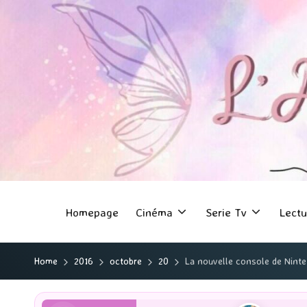
Homepage
Cinéma
Serie Tv
Lectu
Home
2016
octobre
20
La nouvelle console de Ninten