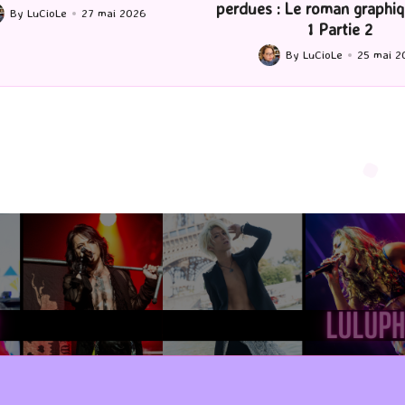
 : Le roman graphique Tome
By
LuCioLe
22 mai 2
Posted
1 Partie 2
by
By
LuCioLe
25 mai 2026
ted