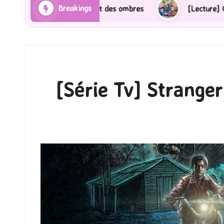
Breakings
 des ombres
[Lecture] Gardiens des cités perdues : 
[Série Tv] Stranger