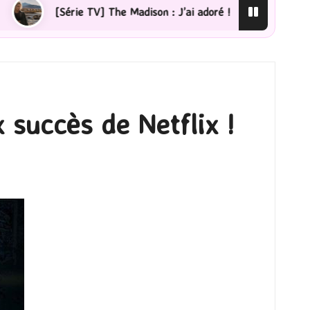
ison : J’ai adoré !
[Lecture] La femme de ménage : J’
 succès de Netflix !