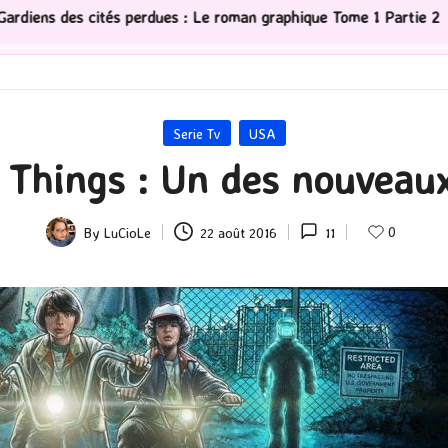
Le roman graphique Tome 1 Partie 2
[Série TV] The Mad
Posted
Serie Tv
USA
in
 Things : Un des nouveaux
0
By
LuCioLe
22 août 2016
11
Posted
by