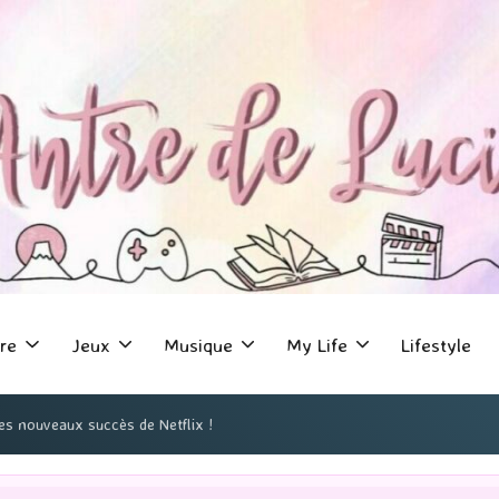
re
Jeux
Musique
My Life
Lifestyle
des nouveaux succès de Netflix !