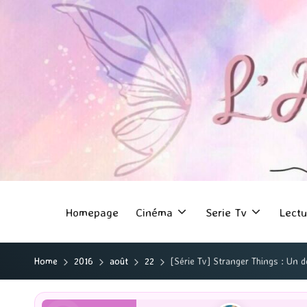
Homepage
Cinéma
Serie Tv
Lectu
Home
2016
août
22
[Série Tv] Stranger Things : Un 