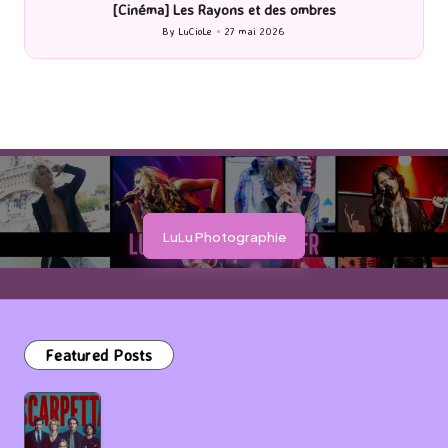
[Cinéma] Les Rayons et des ombres
[Le
By
LuCioLe
27 mai 2026
Posted
by
LuLu Photographie
Featured Posts