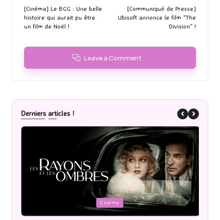
navigation
[Cinéma] Le BGG : Une belle
[Communiqué de Presse]
histoire qui aurait pu être
Ubisoft annonce le film “The
un film de Noël !
Division” !
Leave a Comment
Derniers articles !
Posted
P
Cinéma
in
i