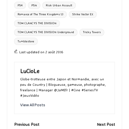
PS4
PSN
Risk Urban Assault
Romance of The Three Kingdoms 13
Strike Vector EX
TOM CLANCYS THE DIVISION
TOM CLANCYS THE DIVISION Underground
Tricky Towers
Tumblestone
Last updated on 2 août 2016
LuCioLe
Globe-trotteuse entre Japon et Normandie, avec un
peu de Country | Blogueuse, gameuse, photographe,
freelance | Manager @JaMEfr | #Cine #SeriesTV
#JeuxVidéo
View All Posts
Post
Previous Post
Next Post