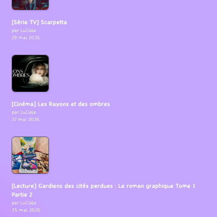
[Série TV] Scarpetta
par LuCioLe
29 mai 2026
[Cinéma] Les Rayons et des ombres
par LuCioLe
27 mai 2026
[Lecture] Gardiens des cités perdues : Le roman graphique Tome 1
Partie 2
par LuCioLe
25 mai 2026