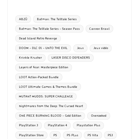
b
to
ai
es
m
e
ea
ar
o
d
l
ky
bl
ds
ta
Tags:
ABZÛ
Batman: The Telltale Series
o
o
r
g
Batman: The Telltale Series – Season Pass
Cannon Brawl
k
n
er
Dead Island Retro Revenge
DOOM – DLC 01 – UNTO THE EVIL
Jeux
Jeux vidéo
Krinkle Krusher
LASER DISCO DEFENDERS
Layers of Fear: Masterpiece Edition
LOOT Action-Packed Bundle
LOOT Ultimate Games & Themes Bundle
MUTANT MUDDS: SUPER CHALLENGE
Nightmares from the Deep: The Cursed Heart
ONE PIECE BURNING BLOOD – Gold Edition
Overcooked
PlayStation 3
PlayStation 4
Playstation Plus
PlayStation Store
PS
PS PLus
PS Vita
PS3