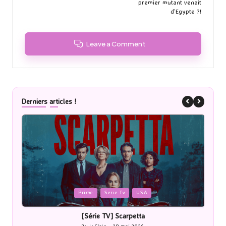
premier mutant venait
d’Egypte ?!
Leave a Comment
Derniers articles !
Posted
Posted
Prime
Serie Tv
USA
in
in
[Série TV] Scarpetta