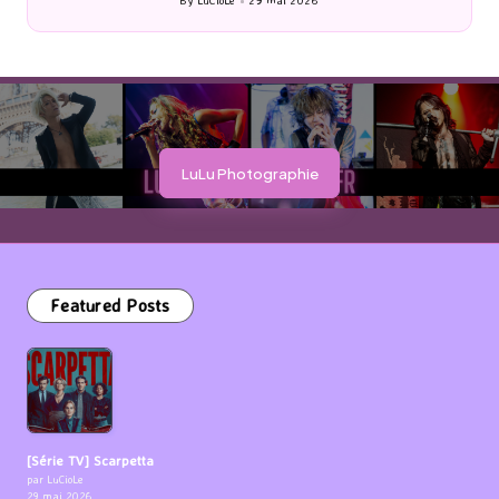
By
LuCioLe
29 mai 2026
Posted
by
LuLu Photographie
Featured Posts
[Série TV] Scarpetta
par LuCioLe
29 mai 2026