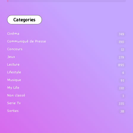
Categories
Cinéma
749
Communiqué de Presse
190
Concours
12
Jeux
279
Lecture
895
Lifestyle
4
Musique
91
My Life
110
Non classé
1
Serie Tv
335
Sorties
38