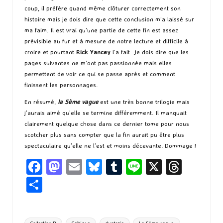
coup, il préfère quand même clôturer correctement son
histoire mais je dois dire que cette conclusion m’a laissé sur
ma faim. Il est vrai qu’une partie de cette fin est assez
prévisible au fur et à mesure de notre lecture et difficile à
croire et pourtant
Rick Yancey
l’a fait. Je dois dire que les
pages suivantes ne m’ont pas passionnée mais elles
permettent de voir ce qui se passe après et comment
finissent les personnages.
En résumé,
la 5ème vague
est une très bonne trilogie mais
j’aurais aimé qu’elle se termine différemment. Il manquait
clairement quelque chose dans ce dernier tome pour nous
scotcher plus sans compter que la fin aurait pu être plus
spectaculaire qu’elle ne l’est et moins décevante. Dommage !
Fa
M
E
Bl
T
Li
X
T
ce
as
m
u
u
n
hr
P
b
to
ai
es
m
e
ea
ar
o
d
l
ky
bl
ds
ta
Tags: