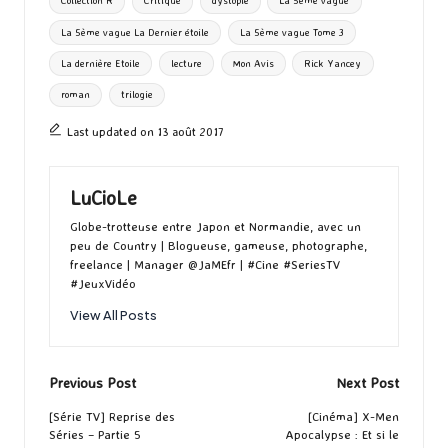
Collection R
Critique
dystopie
La 5ème vague
o
o
r
g
La 5ème vague La Dernier étoile
La 5ème vague Tome 3
k
n
er
La dernière Etoile
lecture
Mon Avis
Rick Yancey
roman
trilogie
Last updated on 13 août 2017
LuCioLe
Globe-trotteuse entre Japon et Normandie, avec un
peu de Country | Blogueuse, gameuse, photographe,
freelance | Manager @JaMEfr | #Cine #SeriesTV
#JeuxVidéo
View All Posts
Post
Previous Post
Next Post
navigation
[Série TV] Reprise des
[Cinéma] X-Men
Séries – Partie 5
Apocalypse : Et si le