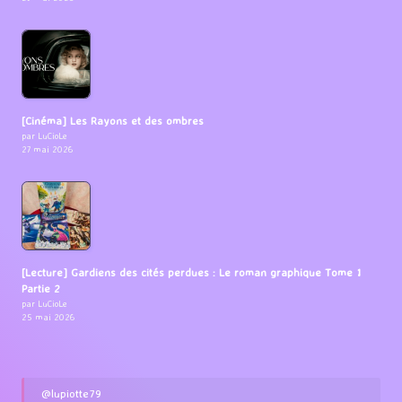
[Cinéma] Les Rayons et des ombres
par LuCioLe
27 mai 2026
[Lecture] Gardiens des cités perdues : Le roman graphique Tome 1
Partie 2
par LuCioLe
25 mai 2026
@lupiotte79