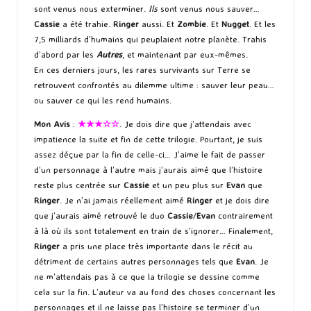
sont venus nous exterminer.
Ils
sont venus nous sauver…
Cassie
a été trahie.
Ringer
aussi. Et
Zombie
. Et
Nugget
. Et les
7,5 milliards d’humains qui peuplaient notre planète. Trahis
d’abord par les
Autres
, et maintenant par eux-mêmes.
En ces derniers jours, les rares survivants sur Terre se
retrouvent confrontés au dilemme ultime : sauver leur peau…
ou sauver ce qui les rend humains.
Mon Avis
:
★★★☆☆
. Je dois dire que j’attendais avec
impatience la suite et fin de cette trilogie. Pourtant, je suis
assez déçue par la fin de celle-ci… J’aime le fait de passer
d’un personnage à l’autre mais j’aurais aimé que l’histoire
reste plus centrée sur
Cassie
et un peu plus sur
Evan
que
Ringer
. Je n’ai jamais réellement aimé
Ringer
et je dois dire
que j’aurais aimé retrouvé le duo
Cassie
/
Evan
contrairement
à là où ils sont totalement en train de s’ignorer… Finalement,
Ringer
a pris une place très importante dans le récit au
détriment de certains autres personnages tels que
Evan
. Je
ne m’attendais pas à ce que la trilogie se dessine comme
cela sur la fin. L’auteur va au fond des choses concernant les
personnages et il ne laisse pas l’histoire se terminer d’un