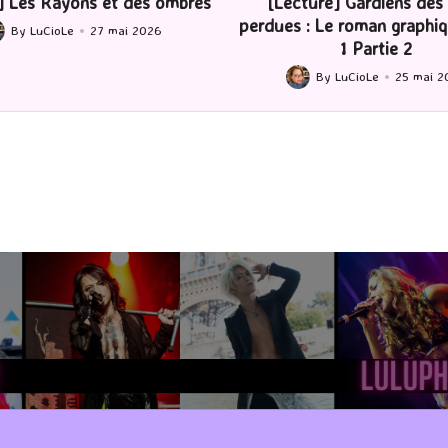
ture] Gardiens des cités
[Série TV] The Madison : J’
 : Le roman graphique Tome
By
LuCioLe
22 mai 2
Posted
1 Partie 2
by
By
LuCioLe
25 mai 2026
ted