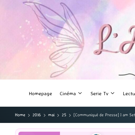
Homepage
Cinéma
Serie Tv
Lectu
Home
2016
mai
25
[Communiqué de Presse] I am Sets