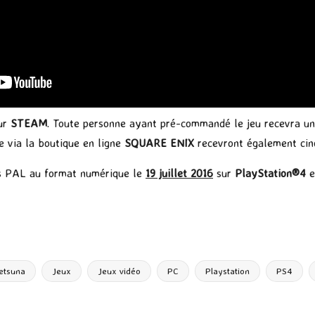
sur
STEAM
. Toute personne ayant pré-commandé le jeu recevra u
 via la boutique en ligne
SQUARE ENIX
recevront également cinq
res PAL au format numérique le
19 juillet 2016
sur
PlayStation®4
e
P
ar
ta
g
etsuna
Jeux
Jeux vidéo
PC
Playstation
PS4
er