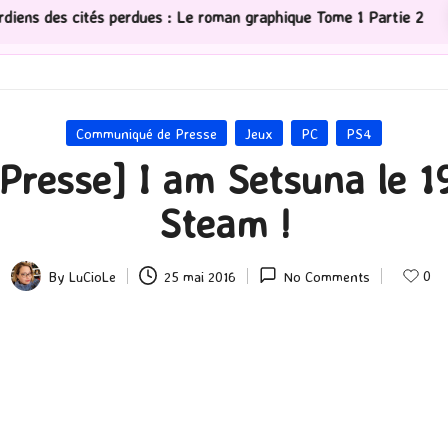
dues : Le roman graphique Tome 1 Partie 2
[Série TV]
Posted
Communiqué de Presse
Jeux
PC
PS4
in
esse] I am Setsuna le 19 
Steam !
0
By
LuCioLe
25 mai 2016
No Comments
Posted
by