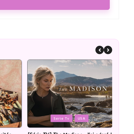
Posted
Poste
Romans
in
in