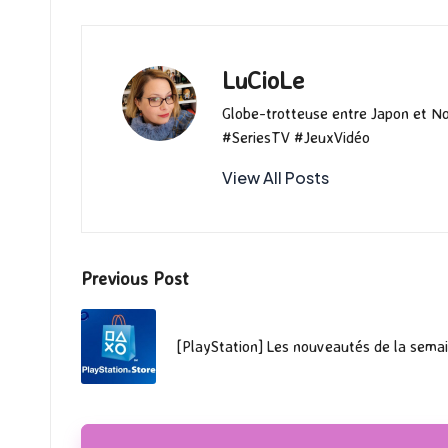
k
n
LuCioLe
Globe-trotteuse entre Japon et N
#SeriesTV #JeuxVidéo
View All Posts
Post
Previous Post
navigation
[PlayStation] Les nouveautés de la semai