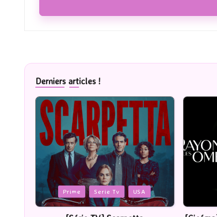
Derniers articles !
Posted
Posted
Cinéma
in
in