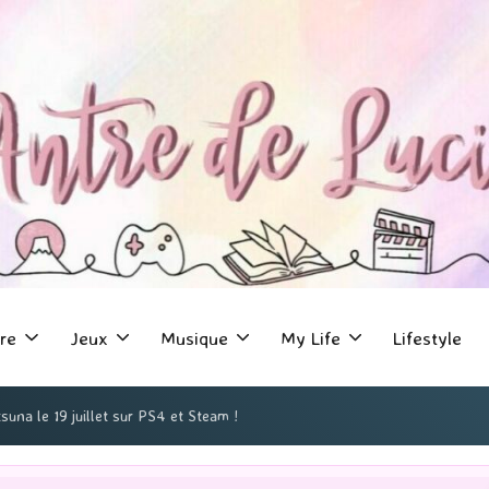
re
Jeux
Musique
My Life
Lifestyle
una le 19 juillet sur PS4 et Steam !