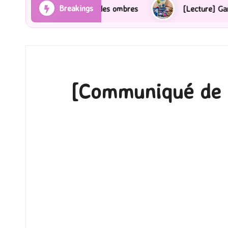
Breakings
ayons et des ombres
[Lecture] Gardiens des cités per
[Communiqué de Pr