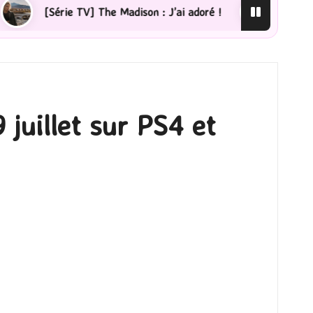
 The Madison : J’ai adoré !
[Lecture] La femme de mén
juillet sur PS4 et