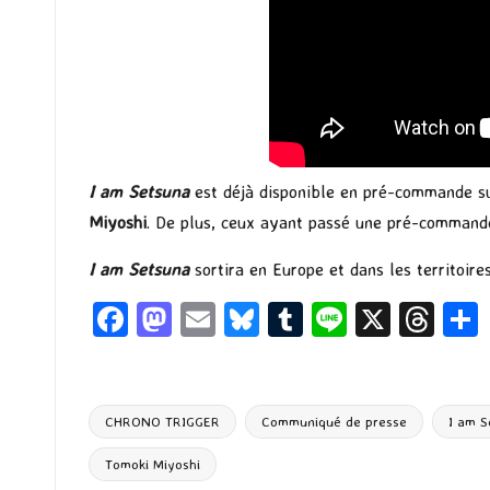
I am Setsuna
est déjà disponible en pré-commande 
Miyoshi
. De plus, ceux ayant passé une pré-commande
I am Setsuna
sortira en Europe et dans les territoi
Fa
M
E
Bl
T
Li
X
T
ce
as
m
u
u
n
hr
b
to
ai
es
m
e
ea
o
d
l
ky
bl
ds
CHRONO TRIGGER
Communiqué de presse
I am S
o
o
r
Tags:
Tomoki Miyoshi