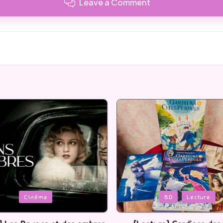
Leave a Comment
Posted
BD
Lecture
Serie Tv
USA
in