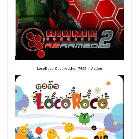
LocoRoco Cocoreccho! (PS3)
– Action