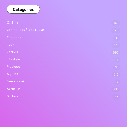
Categories
Cinéma
749
Communiqué de Presse
190
Concours
12
Jeux
279
Lecture
895
Lifestyle
4
Musique
91
My Life
110
Non classé
1
Serie Tv
335
Sorties
38