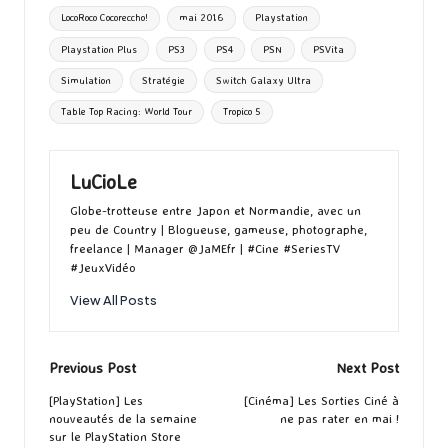
k
n
er
LocoRoco Cocoreccho!
mai 2016
Playstation
Playstation Plus
PS3
PS4
PSN
PSVita
Simulation
Stratégie
Switch Galaxy Ultra
Table Top Racing: World Tour
Tropico 5
LuCioLe
Globe-trotteuse entre Japon et Normandie, avec un
peu de Country | Blogueuse, gameuse, photographe,
freelance | Manager @JaMEfr | #Cine #SeriesTV
#JeuxVidéo
View All Posts
Post
Previous Post
Next Post
navigation
[PlayStation] Les
[Cinéma] Les Sorties Ciné à
nouveautés de la semaine
ne pas rater en mai !
sur le PlayStation Store