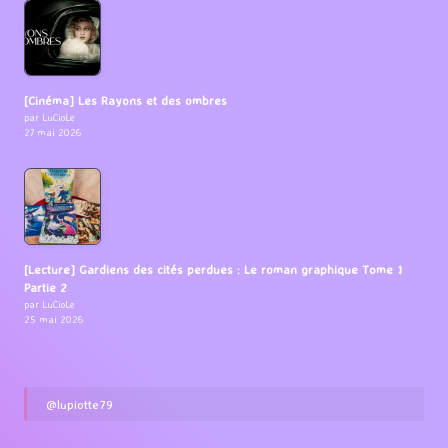
[Cinéma] Les Rayons et des ombres
par LuCioLe
27 mai 2026
[Lecture] Gardiens des cités perdues : Le roman graphique Tome 1
Partie 2
par LuCioLe
25 mai 2026
@lupiotte79