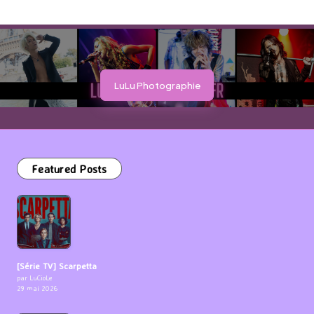
LuLu Photographie
Featured Posts
[Série TV] Scarpetta
par LuCioLe
29 mai 2026