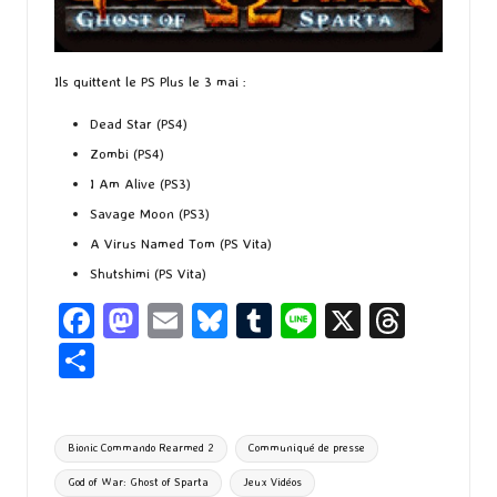
Ils quittent le PS Plus le 3 mai :
Dead Star (PS4)
Zombi (PS4)
I Am Alive (PS3)
Savage Moon (PS3)
A Virus Named Tom (PS Vita)
Shutshimi (PS Vita)
Fa
M
E
Bl
T
Li
X
T
ce
as
m
u
u
n
hr
P
b
to
ai
es
m
e
ea
ar
o
d
l
ky
bl
ds
ta
Tags:
Bionic Commando Rearmed 2
Communiqué de presse
o
o
r
g
God of War: Ghost of Sparta
Jeux Vidéos