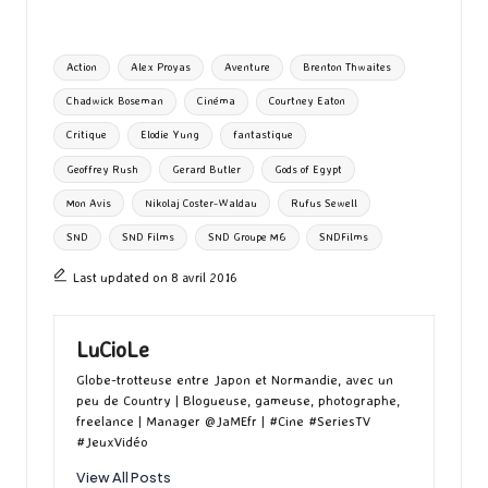
b
to
ai
es
m
e
ea
ar
o
d
l
ky
bl
ds
ta
Tags:
Action
Alex Proyas
Aventure
Brenton Thwaites
o
o
r
g
Chadwick Boseman
Cinéma
Courtney Eaton
k
n
er
Critique
Elodie Yung
fantastique
Geoffrey Rush
Gerard Butler
Gods of Egypt
Mon Avis
Nikolaj Coster-Waldau
Rufus Sewell
SND
SND Films
SND Groupe M6
SNDFilms
Last updated on 8 avril 2016
LuCioLe
Globe-trotteuse entre Japon et Normandie, avec un
peu de Country | Blogueuse, gameuse, photographe,
freelance | Manager @JaMEfr | #Cine #SeriesTV
#JeuxVidéo
View All Posts