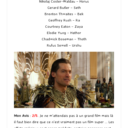
Nikolaj Coster-Waldau – Horus
Gerard Butler – Seth
Brenton Thwaites – Bek
Geoffrey Rush – Ra
Courtney Eaton – Zaya
Elodie Yung – Hathor
Chadwick Boseman – Thoth
Rufus Sewell – Urshu
Mon Avis
:
2/5
. Je ne m’attendais pas à un grand film mais là
il faut bien dire que ce n’est vraiment pas un film super … Les
effets spéciaux sont assez mal faits, certains passages sont