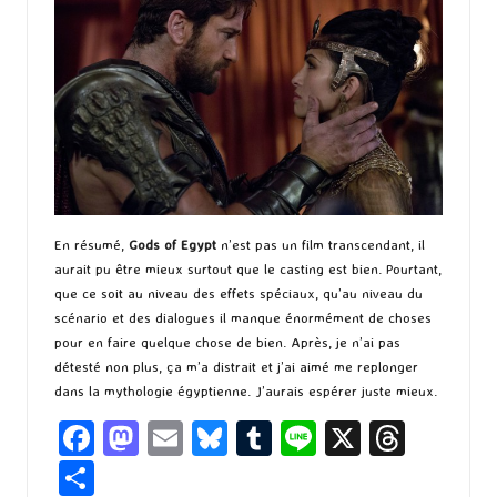
En résumé,
Gods of Egypt
n’est pas un film transcendant, il
aurait pu être mieux surtout que le casting est bien. Pourtant,
que ce soit au niveau des effets spéciaux, qu’au niveau du
scénario et des dialogues il manque énormément de choses
pour en faire quelque chose de bien. Après, je n’ai pas
détesté non plus, ça m’a distrait et j’ai aimé me replonger
dans la mythologie égyptienne. J’aurais espérer juste mieux.
Fa
M
E
Bl
T
Li
X
T
ce
as
m
u
u
n
hr
P