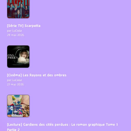
[Série TV] Scarpetta
par LuCioLe
29 mai 2026
[Cinéma] Les Rayons et des ombres
par LuCioLe
27 mai 2026
[Lecture] Gardiens des cités perdues : Le roman graphique Tome 1
Partie 2