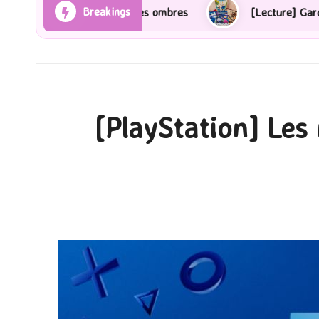
Breakings
Rayons et des ombres
[Lecture] Gardiens des cités p
[PlayStation] Les