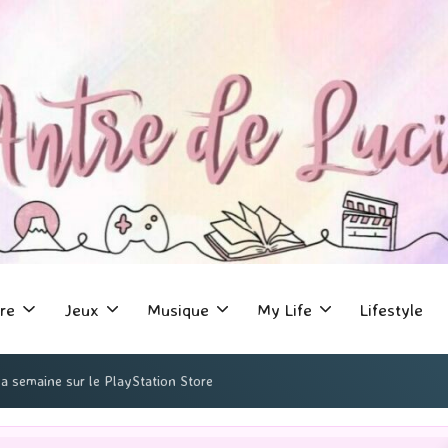
re
Jeux
Musique
My Life
Lifestyle
la semaine sur le PlayStation Store