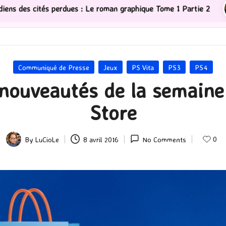
erdues : Le roman graphique Tome 1 Partie 2
[Série T
Posted
Communiqué de Presse
Jeux
PS Vita
PS3
PS4
in
 nouveautés de la semaine 
Store
0
By
LuCioLe
8 avril 2016
No Comments
Posted
by