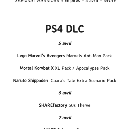
SAMURAI WARRIORS 4 Empires
– 8 avril – 39€99
PS4 DLC
5 avril
Lego Marvel’s Avengers
Marvels Ant-Man Pack
Mortal Kombat X
XL Pack / Apocalypse Pack
Naruto Shippuden
Gaara’s Tale Extra Scenario Pack
6 avril
SHAREfactory
50s Theme
7 avril