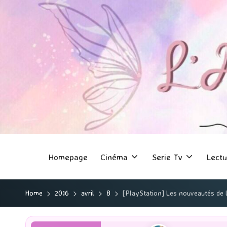
Homepage
Cinéma
Serie Tv
Lectu
Home
2016
avril
8
[PlayStation] Les nouveautés de 