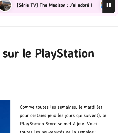
V] The Madison : J’ai adoré !
[Lecture] La femme de m
sur le PlayStation
Comme toutes les semaines, le mardi (et
pour certains jeux les jours qui suivent), le
PlayStation Store se met à jour. Voici
toutes les nouveautés de la semaine :