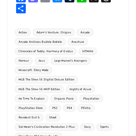
ce
as
m
u
u
n
hr
P
b
to
ai
es
m
e
ea
ar
o
d
l
ky
bl
ds
ta
Tags:
Action
Adam’s Venture: Origins
Arcade
o
o
r
g
Arcade Archives Bubble Bobble
Aventure
k
n
er
Chronicles of Teddy: Harmony of Exidus
hITMAN
Horreur
Jeux
Lego Marvel's Avengers
Minecraft: Story Mode
MLB The Show 16 Digital Deluxe Edition
MLB The Show 16 MVP Edition
Nights of Azure
No Time To Explain
Organic Panic
Playstation
PlayStation Store
PS3
PS4
PSVita
Resident Evil 6
Shoot
Sid Meier’s Civilization Revolution 2 Plus
Sony
Sports