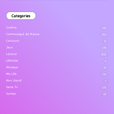
Categories
Cinéma
749
Communiqué de Presse
190
Concours
12
Jeux
279
Lecture
895
Lifestyle
4
Musique
91
My Life
110
Non classé
1
Serie Tv
335
Sorties
38