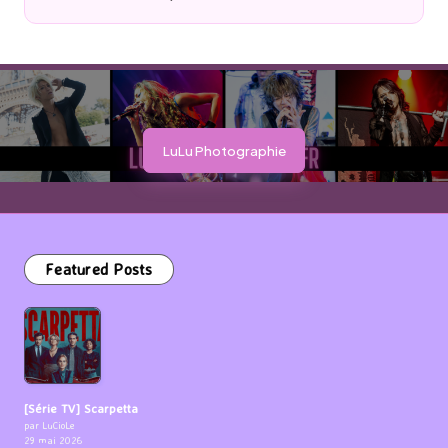
Posted
by
LuLu Photographie
Featured Posts
[Série TV] Scarpetta
par LuCioLe
29 mai 2026