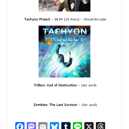
Tachyon Project
– 9€99 (29 mars) – Shoot/Arcade
Trillion: God of Destruction
– (1er avril)
Zombies: The Last Survivor
– (1er avril)
Fa
M
E
Bl
T
Li
X
T