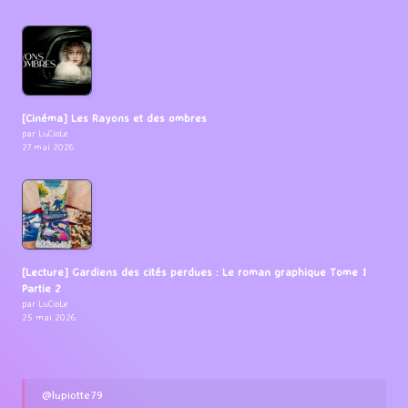
[Cinéma] Les Rayons et des ombres
par LuCioLe
27 mai 2026
[Lecture] Gardiens des cités perdues : Le roman graphique Tome 1
Partie 2
par LuCioLe
25 mai 2026
@lupiotte79