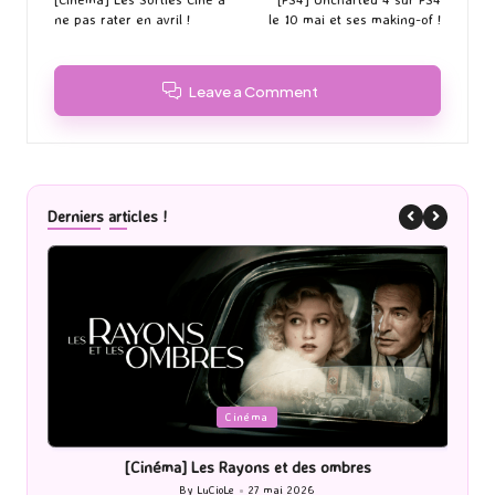
navigation
ne pas rater en avril !
le 10 mai et ses making-of !
Leave a Comment
Derniers articles !
Posted
P
Cinéma
in
i
[Cinéma] Les Rayons et des ombres
[Le
By
LuCioLe
27 mai 2026