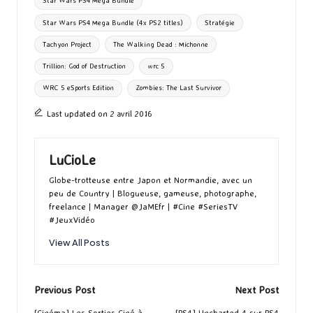
Star Wars PS4 Mega Bundle
Star Wars PS4 Mega Bundle (4x PS2 titles)
Stratégie
Tachyon Project
The Walking Dead : Michonne
Trillion: God of Destruction
wrc 5
WRC 5 eSports Edition
Zombies: The Last Survivor
Last updated on 2 avril 2016
LuCioLe
Globe-trotteuse entre Japon et Normandie, avec un
peu de Country | Blogueuse, gameuse, photographe,
freelance | Manager @JaMEfr | #Cine #SeriesTV
#JeuxVidéo
View All Posts
Post
Previous Post
Next Post
[Cinéma] Les Sorties Ciné à
[PS4] Uncharted 4 sur PS4