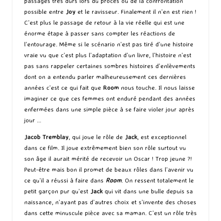
passages très durs lors du procès ou de la confrontation
possible entre
Joy
et le ravisseur. Finalement il n’en est rien !
C’est plus le passage de retour à la vie réelle qui est une
énorme étape à passer sans compter les réactions de
l’entourage. Même si le scénario n’est pas tiré d’une histoire
vraie vu que c’est plus l’adaptation d’un livre, l’histoire n’est
pas sans rappeler certaines sombres histoires d’enlèvements
dont on a entendu parler malheureusement ces dernières
années c’est ce qui fait que
Room
nous touche. Il nous laisse
imaginer ce que ces femmes ont enduré pendant des années
enfermées dans une simple pièce à se faire violer jour après
jour …
Jacob Tremblay
, qui joue le rôle de
Jack
, est exceptionnel
dans ce film. Il joue extrêmement bien son rôle surtout vu
son âge il aurait mérité de recevoir un Oscar ! Trop jeune ?!
Peut-être mais bon il promet de beaux rôles dans l’avenir vu
ce qu’il a réussi à faire dans
Room
. On ressent totalement le
petit garçon pur qu’est
Jack
qui vit dans une bulle depuis sa
naissance, n’ayant pas d’autres choix et s’invente des choses
dans cette minuscule pièce avec sa maman. C’est un rôle très