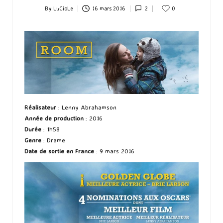
By
LuCioLe
16 mars 2016
2
0
Posted
by
Réalisateur
: Lenny Abrahamson
Année de production
: 2016
Durée
: 1h58
Genre
: Drame
Date de sortie en France
: 9 mars 2016