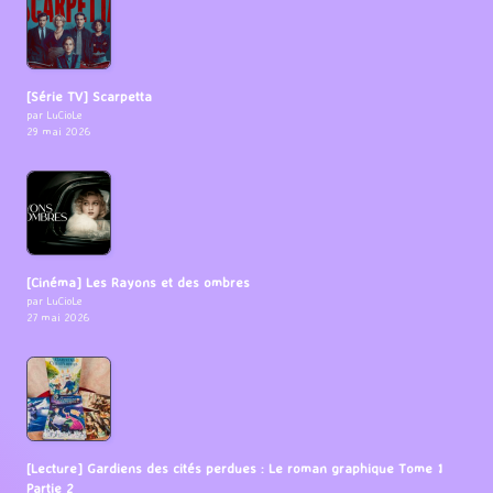
[Série TV] Scarpetta
par LuCioLe
29 mai 2026
[Cinéma] Les Rayons et des ombres
par LuCioLe
27 mai 2026
[Lecture] Gardiens des cités perdues : Le roman graphique Tome 1
Partie 2