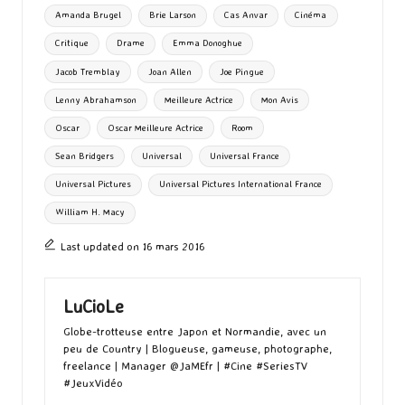
ta
Tags:
Amanda Brugel
Brie Larson
Cas Anvar
Cinéma
o
o
r
g
Critique
Drame
Emma Donoghue
k
n
er
Jacob Tremblay
Joan Allen
Joe Pingue
Lenny Abrahamson
Meilleure Actrice
Mon Avis
Oscar
Oscar Meilleure Actrice
Room
Sean Bridgers
Universal
Universal France
Universal Pictures
Universal Pictures International France
William H. Macy
Last updated on 16 mars 2016
LuCioLe
Globe-trotteuse entre Japon et Normandie, avec un
peu de Country | Blogueuse, gameuse, photographe,
freelance | Manager @JaMEfr | #Cine #SeriesTV
#JeuxVidéo