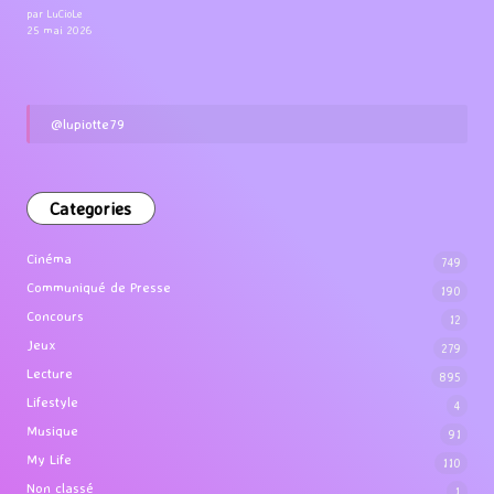
par LuCioLe
25 mai 2026
@lupiotte79
Categories
Cinéma
749
Communiqué de Presse
190
Concours
12
Jeux
279
Lecture
895
Lifestyle
4
Musique
91
My Life
110
Non classé
1