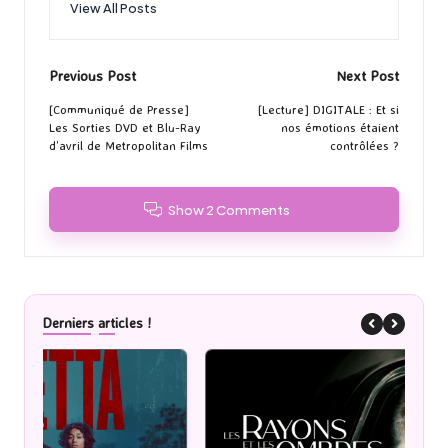
View All Posts
Post
Previous Post
Next Post
navigation
[Communiqué de Presse]
[Lecture] DIGITALE : Et si
Les Sorties DVD et Blu-Ray
nos émotions étaient
d’avril de Metropolitan Films
contrôlées ?
Show 2 Comments
Derniers articles !