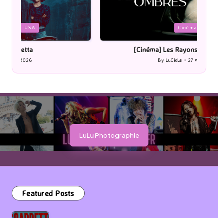
Posted
P
Cinéma
in
i
[Cinéma] Les Rayons et des ombres
[Le
By
LuCioLe
27 mai 2026
Posted
by
LuLu Photographie
Featured Posts