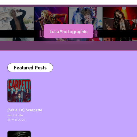
LuLu Photographie
Featured Posts
[Série TV] Scarpetta
par LuCioLe
29 mai 2026