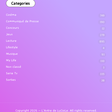
Categories
Cinéma
749
Communiqué de Presse
190
Concours
12
Jeux
279
Lecture
895
Lifestyle
4
Musique
91
My Life
110
Non classé
1
Serie Tv
335
Sorties
38
Copyright 2026 — L'Antre de LuCioLe. All rights reserved.