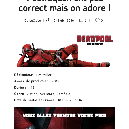
correct mais on adore !
By
LuCioLe
16 février 2016
2
0
Posted
by
Réalisateur
: Tim Miller
Année de production
: 2015
Durée
: 1h46
Genre
: Action, Aventure, Comédie
Date de sortie en France
: 10 février 2016