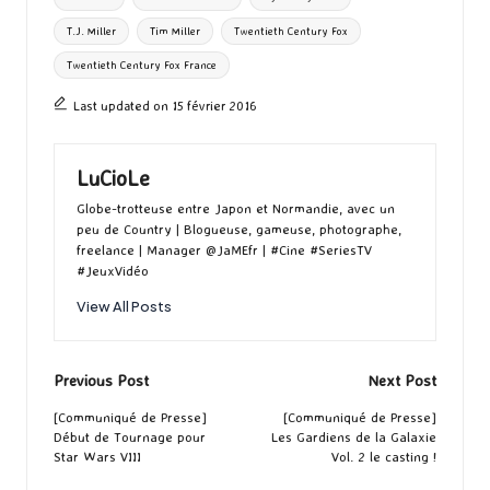
T.J. Miller
Tim Miller
Twentieth Century Fox
Twentieth Century Fox France
Last updated on 15 février 2016
LuCioLe
Globe-trotteuse entre Japon et Normandie, avec un
peu de Country | Blogueuse, gameuse, photographe,
freelance | Manager @JaMEfr | #Cine #SeriesTV
#JeuxVidéo
View All Posts
Post
Previous Post
Next Post
navigation
[Communiqué de Presse]
[Communiqué de Presse]
Début de Tournage pour
Les Gardiens de la Galaxie
Star Wars VIII
Vol. 2 le casting !