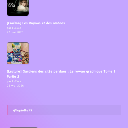
[Cinéma] Les Rayons et des ombres
par LuCioLe
27 mai 2026
[Lecture] Gardiens des cités perdues : Le roman graphique Tome 1
Partie 2
par LuCioLe
25 mai 2026
@lupiotte79