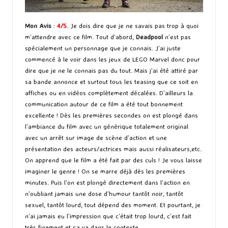
Mon Avis
:
4/5
. Je dois dire que je ne savais pas trop à quoi
m’attendre avec ce film. Tout d’abord,
Deadpool
n’est pas
spécialement un personnage que je connais. J’ai juste
commencé à le voir dans les jeux de LEGO Marvel donc pour
dire que je ne le connais pas du tout. Mais j’ai été attiré par
sa bande annonce et surtout tous les teasing que ce soit en
affiches ou en vidéos complètement décalées. D’ailleurs la
communication autour de ce film a été tout bonnement
excellente ! Dès les premières secondes on est plongé dans
l’ambiance du film avec un générique totalement original
avec un arrêt sur image de scène d’action et une
présentation des acteurs/actrices mais aussi réalisateurs,etc.
On apprend que le film a été fait par des culs ! Je vous laisse
imaginer le genre ! On se marre déjà dès les premières
minutes. Puis l’on est plongé directement dans l’action en
n’oubliant jamais une dose d’humour tantôt noir, tantôt
sexuel, tantôt lourd, tout dépend des moment. Et pourtant, je
n’ai jamais eu l’impression que c’était trop lourd, c’est fait
très finement et ça va dans le contexte.