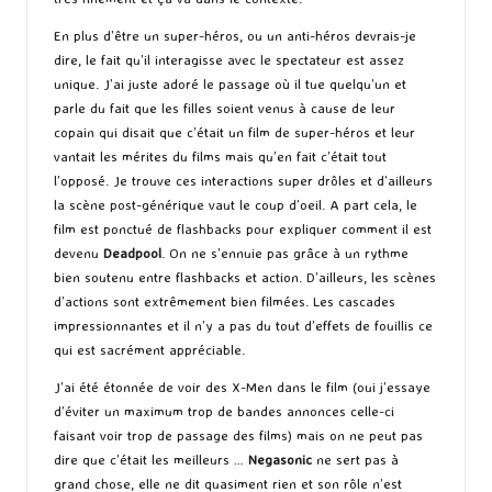
En plus d’être un super-héros, ou un anti-héros devrais-je
dire, le fait qu’il interagisse avec le spectateur est assez
unique. J’ai juste adoré le passage où il tue quelqu’un et
parle du fait que les filles soient venus à cause de leur
copain qui disait que c’était un film de super-héros et leur
vantait les mérites du films mais qu’en fait c’était tout
l’opposé. Je trouve ces interactions super drôles et d’ailleurs
la scène post-générique vaut le coup d’oeil. A part cela, le
film est ponctué de flashbacks pour expliquer comment il est
devenu
Deadpool
. On ne s’ennuie pas grâce à un rythme
bien soutenu entre flashbacks et action. D’ailleurs, les scènes
d’actions sont extrêmement bien filmées. Les cascades
impressionnantes et il n’y a pas du tout d’effets de fouillis ce
qui est sacrément appréciable.
J’ai été étonnée de voir des X-Men dans le film (oui j’essaye
d’éviter un maximum trop de bandes annonces celle-ci
faisant voir trop de passage des films) mais on ne peut pas
dire que c’était les meilleurs …
Negasonic
ne sert pas à
grand chose, elle ne dit quasiment rien et son rôle n’est